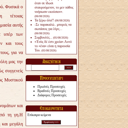
όταν σε ίδωσι
ύ. Φυσικά ο
σταυρούμενον, το μεν πάθος
νοήσωσιν εκούσιον».
 τέτοιας
(06/08/2026)
Τα ξέρω όλα!!
(06/08/2026)
μασία αυτής
-Σε παρακαλώ.. μπορείς να
σωπάσεις για λίγο;...
α υπέρ των
(06/08/2026)
Συμβουλές...
(05/08/2026)
«Ἑνὸς δέ ἐστι χρεία».Αυτό
ν και τους
το «ένα» είναι η παρουσία
Του.
(05/08/2026)
ους, για να
 όλη μας την
ώς συγγενείς
ός Μυστικού
Πρωϊνές Προσευχές
Βραδινές Προσευχές
Διάφορες Προσευχές
νομάτων και
από τη γη.Η
Επίκαιρα κείμενα
η και μεγάλη