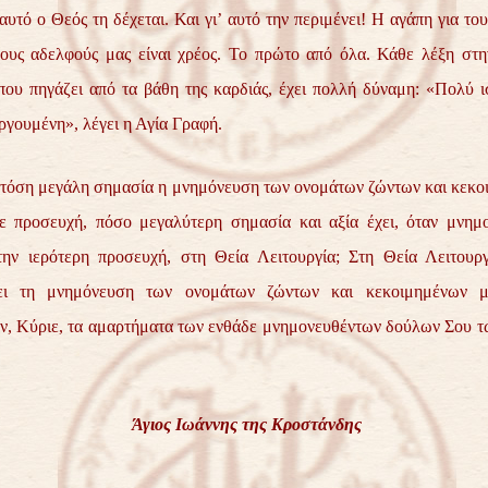
 αυτό ο Θεός τη δέχεται. Και γι’ αυτό την περιμένει! Η αγάπη για του
ους αδελφούς μας είναι χρέος. Το πρώτο από όλα. Κάθε λέξη στη
που πηγάζει από τα βάθη της καρδιάς, έχει πολλή δύναμη: «Πολύ ι
ργουμένη», λέγει η Αγία Γραφή.
ι τόση μεγάλη σημασία η μνημόνευση των ονομάτων ζώντων και κεκ
ε προσευχή, πόσο μεγαλύτερη σημασία και αξία έχει, όταν μνημο
ην ιερότερη προσευχή, στη Θεία Λειτουργία; Στη Θεία Λειτουργ
ζει τη μνημόνευση των ονομάτων ζώντων και κεκοιμημένων μ
, Κύριε, τα αμαρτήματα των ενθάδε μνημονευθέντων δούλων Σου τω
Άγιος Ιωάννης της Κροστάνδης