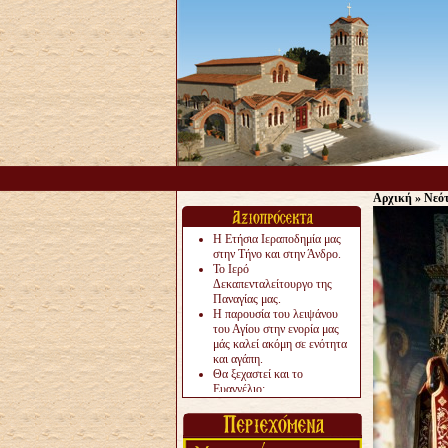
Αρχική
»
Νεό
Η Ετήσια Ιεραποδημία μας
στην Τήνο και στην Άνδρο.
Το Ιερό
Δεκαπενταλείτουργο της
Παναγίας μας.
Η παρουσία του λειψάνου
του Αγίου στην ενορία μας
μάς καλεί ακόμη σε ενότητα
και αγάπη.
Θα ξεχαστεί και το
Ευαγγέλιο;
Το «αργότερα» γίνεται
«πολύ αργά».
Ζητείται....