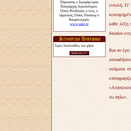
εντολή. Γι’
κεκοιμημέν
κάθε λέξη 
δικαίου ενε
Ιερές Ακολουθίες του μήνα
Και αν έχε
οποιαδήποτ
ονόματα στ
επισφραγί
«Απόπλυνον
τω αγίω».