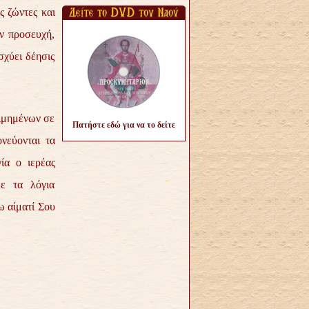
ς ζώντες και
ν προσευχή,
σχύει δέησις
οιμημένων σε
Πατήστε εδώ για να το δείτε
νεύονται τα
ία ο ιερέας
ε τα λόγια
 αίματί Σου