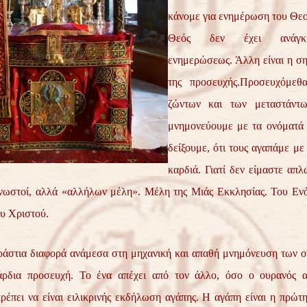
κάνομε για ενημέρωση του Θεο
Θεός δεν έχει ανάγκη
ενημερώσεως. Άλλη είναι η ση
της προσευχής.Προσευχόμεθ
ζώντων και των μεταστάντω
μνημονεύουμε με τα ονόματά τ
δείξουμε, ότι τους αγαπάμε με
καρδιά. Γιατί δεν είμαστε απλ
γνωστοί, αλλά «αλλήλων μέλη». Μέλη της Μιάς Εκκλησίας. Του Εν
υ Χριστού.
ράστια διαφορά ανάμεσα στη μηχανική και απαθή μνημόνευση των ο
άρδια προσευχή. Το ένα απέχει από τον άλλο, όσο ο ουρανός 
ρέπει να είναι ειλικρινής εκδήλωση αγάπης. Η αγάπη είναι η πρώτ