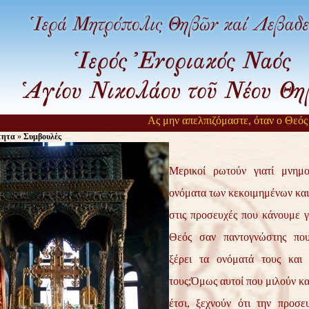
Ας μην απελπιζόμαστε, όταν ο Θεός αργ
τητα
»
Συμβουλές
Μερικοί ρωτούν γιατί μνημ
ονόματα των κεκοιμημένων και
στις προσευχές που κάνουμε γ
Θεός σαν παντογνώστης που
ξέρει τα ονόματά τους και 
τους;Όμως αυτοί που μιλούν κα
έτσι, ξεχνούν ότι την προσε