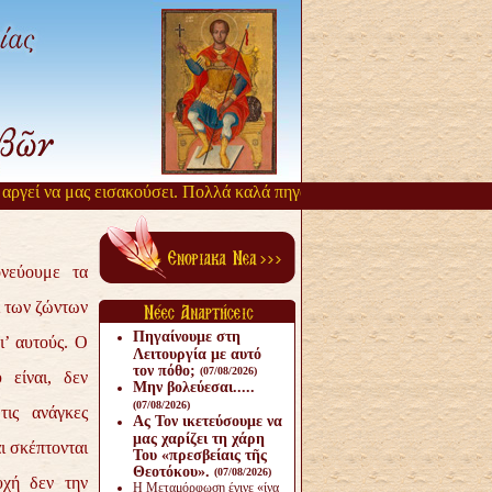
εί να μας εισακούσει. Πολλά καλά πηγάζουν, από την αργοπορία αυτή
ονεύουμε τα
 των ζώντων
Πηγαίνουμε στη
ι’ αυτούς. Ο
Λειτουργία με αυτό
τον πόθο;
(07/08/2026)
 είναι, δεν
Μην βολεύεσαι.....
(07/08/2026)
τις ανάγκες
Ας Τον ικετεύσουμε να
μας χαρίζει τη χάρη
ι σκέπτονται
Του «πρεσβείαις τῆς
Θεοτόκου».
(07/08/2026)
υχή δεν την
Η Μεταμόρφωση έγινε «ίνα