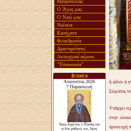
ή φίλοι ή 
Σώματος το
Υπάρχει τε
στην ολοκ
προσευχή π