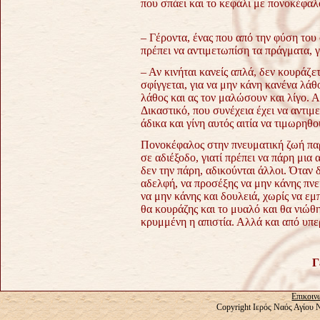
που σπάει και το κεφάλι με πονοκέφαλ
– Γέροντα, ένας που από την φύση του 
πρέπει να αντιμετωπίση τα πράγματα, γ
– Αν κινήται κανείς απλά, δεν κουράζε
σφίγγεται, για να μην κάνη κανένα λάθο
λάθος και ας τον μαλώσουν και λίγο. Α
Δικαστικό, που συνέχεια έχει να αντι
άδικα και γίνη αυτός αιτία να τιμωρηθ
Πονοκέφαλος στην πνευματική ζωή παρο
σε αδιέξοδο, γιατί πρέπει να πάρη μια 
δεν την πάρη, αδικούνται άλλοι.
Όταν δ
αδελφή, να προσέξης να μην κάνης πνε
να μην κάνης και δουλειά, χωρίς να εμπ
θα κουράζης και το μυαλό και θα νιώθ
κρυμμένη η απιστία. Αλλά και από υπε
Γ
Επικοιν
Copyright Ιερός Ναός Αγίου 