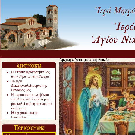
Αρχική
»
Νεότητα
»
Συμβουλές
Η Ετήσια Ιεραποδημία μας
στην Τήνο και στην Άνδρο.
Το Ιερό
Δεκαπενταλείτουργο της
Παναγίας μας.
Η παρουσία του λειψάνου
του Αγίου στην ενορία μας
μάς καλεί ακόμη σε ενότητα
και αγάπη.
Θα ξεχαστεί και το
Ευαγγέλιο;
Το «αργότερα» γίνεται
«πολύ αργά».
Ζητείται....