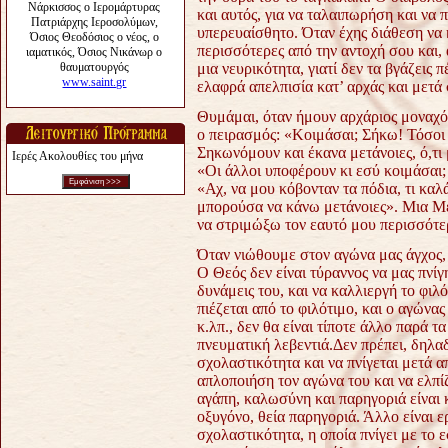
και αυτός, για να ταλαιπωρήση και να 
υπερευαίσθητο. Όταν έχης διάθεση να 
περισσότερες από την αντοχή σου και, 
μια νευρικότητα, γιατί δεν τα βγάζεις 
ελαφρά απελπισία κατ’ αρχάς και μετά
Θυμάμαι, όταν ήμουν αρχάριος μοναχός
ο πειρασμός: «Κοιμάσαι; Σήκω! Τόσο
Σηκωνόμουν και έκανα μετάνοιες, ό,τι
Ιερές Ακολουθίες του μήνα
«Οι άλλοι υποφέρουν κι εσύ κοιμάσαι
«Αχ, να μου κόβονταν τα πόδια, τι κα
μπορούσα να κάνω μετάνοιες». Μια Μεγ
να στριμώξω τον εαυτό μου περισσότε
Όταν νιώθουμε στον αγώνα μας άγχος,
Ο Θεός δεν είναι τύραννος να μας πνίγ
δυνάμεις του, και να καλλιεργή το φιλ
πιέζεται από το φιλότιμο, και ο αγώνας
κ.λπ., δεν θα είναι τίποτε άλλο παρά 
πνευματική λεβεντιά.
Δεν πρέπει, δηλα
σχολαστικότητα και να πνίγεται μετά α
απλοποιήση τον αγώνα του και να ελπίζ
αγάπη, καλωσύνη και παρηγοριά είναι κ
οξυγόνο, θεία παρηγοριά. Άλλο είναι 
σχολαστικότητα, η οποία πνίγει με το 