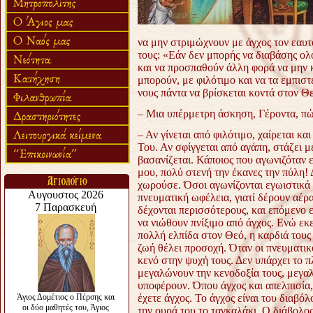
να μην στριμώχνουν με άγχος τον εαυτ
τους: «Εάν δεν μπορής να διαβάσης ολ
και να προσπαθούν άλλη φορά να μην 
μπορούν, με φιλότιμο και να τα εμπισ
νους πάντα να βρίσκεται κοντά στον Θε
– Μια υπέρμετρη άσκηση, Γέροντα, πώς
– Αν γίνεται από φιλότιμο, χαίρεται και
Του. Αν σφίγγεται από αγάπη, στάζει μ
βασανίζεται. Κάποιος που αγωνιζόταν ε
μου, πολύ στενή την έκανες την πύλη!
χωρούσε. Όσοι αγωνίζονται εγωιστικά μ
πνευματική ωφέλεια, γιατί δέρουν αέρα
δέχονται περισσότερους, και επόμενο 
να νιώθουν πνίξιμο από άγχος. Ενώ εκ
πολλή ελπίδα στον Θεό, η καρδιά τους 
ζωή θέλει προσοχή. Όταν οι πνευματικ
κενό στην ψυχή τους. Δεν υπάρχει το 
μεγαλώνουν την κενοδοξία τους, μεγαλ
υποφέρουν. Όπου άγχος και απελπισία, 
έχετε άγχος. Το άγχος είναι του διαβόλ
την ουρά του το ταγκαλάκι. Ο διάβολος