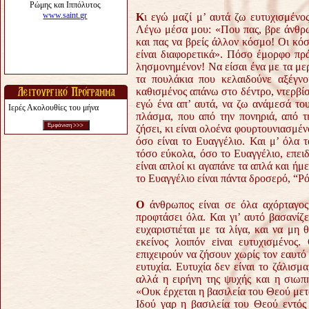
Κ
ι εγώ μαζί μ’ αυτά
ζω ευτυχισμένος
Λέγω μέσα μου: «Που πας, βρε άνθρω
και πας να βρείς άλλον κόσμο! Οι κόσμ
είναι διαφορετικά».
Πόσο έμορφο πράγ
λησμονημένον! Να είσαι ένα με τα μ
τα πουλάκια που κελαιδούνε αξέγνο
καθισμένος απάνω στο δέντρο, ντερβίση
εγώ ένα απ’ αυτά, να ζω ανάμεσά του
Ιερές Ακολουθίες του μήνα
πλάσμα, που από την πονηριά, από τη
ζήσει, κι είναι ολοένα φουρτουνιασμέν
όσο είναι
το Ευαγγέλιο
. Και μ’ όλα 
τόσο εύκολα, όσο το Ευαγγέλιο, επει
είναι απλοί κι αγαπάνε τα απλά και ή
το Ευαγγέλιο είναι πάντα δροσερό, “Ρ
Ο
άνθρωπος είναι σε όλα αχόρταγος
προφτάσει όλα.
Και γι’ αυτό βασανίζ
ευχαριστιέται με τα λίγα, και να μη 
εκείνος λοιπόν εiναι ευτυχισμένος.
επιχειρούν να ζήσουν χωρίς τον εαυτό 
ευτυχία.
Ευτυχία
δεν είναι το ζάλισμα
αλλά
η ειρήνη της ψυχής και η σιωπ
«Ουκ έρχεται η βασιλεία του Θεού μετά
Ιδού γαρ η βασιλεία του Θεού εντός