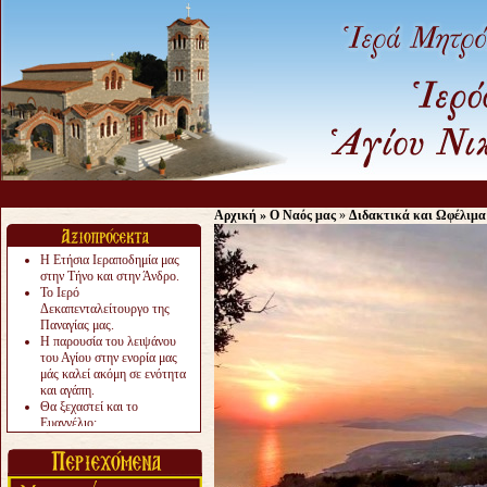
Αρχική
»
Ο Ναός μας
»
Διδακτικά και Ωφέλιμα
Η Ετήσια Ιεραποδημία μας
στην Τήνο και στην Άνδρο.
Το Ιερό
Δεκαπενταλείτουργο της
Παναγίας μας.
Η παρουσία του λειψάνου
του Αγίου στην ενορία μας
μάς καλεί ακόμη σε ενότητα
και αγάπη.
Θα ξεχαστεί και το
Ευαγγέλιο;
Το «αργότερα» γίνεται
«πολύ αργά».
Ζητείται....