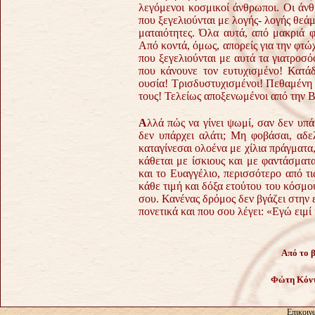
λεγόμενοι κοσμικοί άνθρωποι. Οι άνθ
που ξεγελιούνται με λογής- λογής θεάμ
ματαιότητες. Όλα αυτά, από μακριά 
Από κοντά, όμως, απορείς για την φτώχ
που ξεγελιούνται με αυτά τα γιατροσό
που κάνουνε τον ευτυχισμένο! Κατάδ
ουσία! Τρισδυστυχισμένοι! Πεθαμένη η
τους! Τελείως αποξενωμένοι από την 
Α
λλά πώς να γίνει ψωμί, σαν δεν υπά
δεν υπάρχει αλάτι;
Μη φοβάσαι, αδελ
καταγίνεσαι ολοένα με χίλια πράγματα, 
κάθεται με ίσκιους και με φαντάσμα
και το Ευαγγέλιο, περισσότερο από 
κάθε τιμή και δόξα ετούτου του κόσμου
σου.
Κανένας δρόμος δεν βγάζει στην ε
πονετικά και που σου λέγει:
«Εγώ ειμί 
Από το 
Φώτη Κόν
Επικοιν