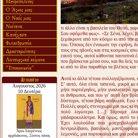
τι άλλο είναι η βασιλεία του Θεού, πα
Σου οψόμεθα φως». «Σε Σένα, λέγει, βρ
ξεμάκρυνε από τον κόσμο κι από την α
του.
Όποιος δεν ένοιωσε την ειρήνη, δ
τους στις ηδονές και στις κοσμικές απ
εαυτό τους, αυτοί κάθονται παντοτινά έ
που βρίσκεται μέσα σου, και θα δείς το 
κι από το ίδιο παραθύρι τα βλέπεις και 
Α
υτά κι άλλα τέτοια συλλογιζόμουνα, 
Σ’ αυτό, όλα είναι ταπεινά, μικρά κ
μήτε πορτιέρηδες, μήτε γυαλιστερά πρ
οι άνθρωποι, και που γι’ αυτά δεν βρ
δύστυχοι, τέτοια βάρη ασήκωτα; Εγώ 
Πολλές φορές στενοχωριέμαι πως κι 
πολύ λιγώτερα. […] Τάχουμε όλα
γαιδαροκυλίστρα.
Και όμως, αυτό το 
Έχει λουλούδια που μοσχοβολούνε
δεντρολίβανο, βασιλικό, μαντζουράνα
λεμονιές, μια πορτοκαλιά και μια ροδι