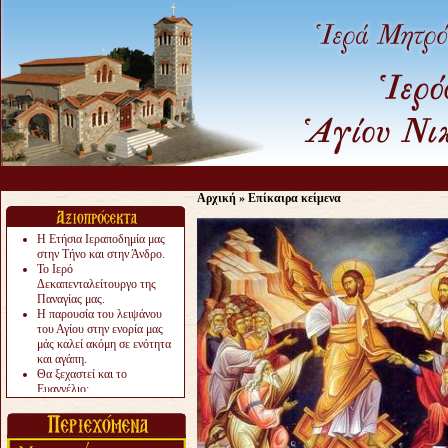
Αρχική
»
Επίκαιρα κείμενα
Η Ετήσια Ιεραποδημία μας
στην Τήνο και στην Άνδρο.
Το Ιερό
Δεκαπενταλείτουργο της
Παναγίας μας.
Η παρουσία του λειψάνου
του Αγίου στην ενορία μας
μάς καλεί ακόμη σε ενότητα
και αγάπη.
Θα ξεχαστεί και το
Ευαγγέλιο;
Το «αργότερα» γίνεται
«πολύ αργά».
Ζητείται....