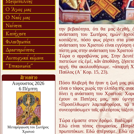
την βεβαιότητα, ότι θα μας δεχθή,
ανάσταση του Σωτήρος ημών Ιησού 
κοιτάξετε, πόσο φως ρίχνει στα μυσ
ανάσταση του Χριστού είναι εγγύηση ό
πίστη μας στην ανάσταση του Χριστού ε
Τώρα ο αρραβώνας μας. Στην Δευτέ
πιστεύων εἰς ἐμέ, κἂν ἀποθάνῃ, ζήσετα
αρχή. Θα ακολουθήσωμε. «ἀπαρχὴ Χρι
Παύλος (Α΄ Κορ. 15, 23).
Πόσο θλιβερή θα ήταν η ζωή μας χωρ
είναι ο τάφος χωρίς την ελπίδα της αν
δίνει η ανάσταση του Χριστού; Χαρ
έχουν οι Πατέρες μας, που ύμνη
«Προσέλθωμεν λαμπαδηφόροι, τῷ πρ
συνεορτάσωμεν ταῖς φιλεόρτοις τάξεσ
Τώρα είμαστε στον δρόμο. Βαδίζομε γ
Εδώ είναι τόπος ετοιμασίας. Πατρ
πρωτοτόκων. Εδώ σπέρνομε. Εδώ εργ