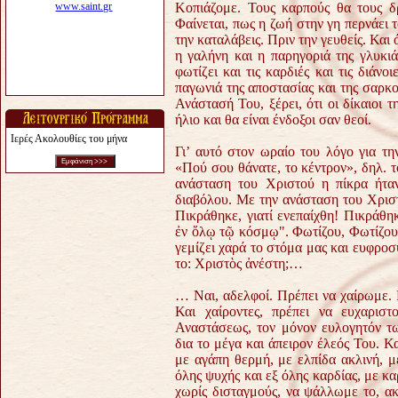
Κοπιάζομε. Τους καρπούς θα τους δ
Φαίνεται, πως η ζωή στην γη περνάει 
την καταλάβεις. Πριν την γευθείς. Και
η γαλήνη και η παρηγοριά της γλυκι
φωτίζει και τις καρδιές και τις διάν
παγωνιά της αποστασίας και της σαρκο
Ανάστασή Του, ξέρει, ότι οι δίκαιοι
ήλιο και θα είναι ένδοξοι σαν θεοί.
Ιερές Ακολουθίες του μήνα
Γι’ αυτό στον ωραίο του λόγο για τ
«Πού σου θάνατε, το κέντρον», δηλ. 
ανάσταση του Χριστού η πίκρα ήταν
διαβόλου. Με την ανάσταση του Χριστ
Πικράθηκε, γιατί ενεπαίχθη! Πικράθη
ἐν ὅλῳ τῷ κόσμῳ". Φωτίζου, Φωτίζου
γεμίζει χαρά το στόμα μας και ευφρο
το: Χριστὸς ἀνέστη;…
… Ναι, αδελφοί. Πρέπει να χαίρωμε.
Και χαίροντες, πρέπει να ευχαρισ
Αναστάσεως, τον μόνον ευλογητόν τ
δια το μέγα και άπειρον έλεός Του. 
με αγάπη θερμή, με ελπίδα ακλινή, 
όλης ψυχής και εξ όλης καρδίας, με κ
χωρίς δισταγμούς, να ψάλλωμε το, α