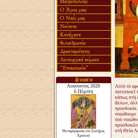
Αὐτὸ τὸ φρό
πιστοποιεῖ 
κὰπως στὴ ζ
ἄλλων, ἀλλὰ
προσδοκία.
νοιώθουμε 
ποὺ νοιώθο
προσδοκῶντ
στὴ Θεία Λε