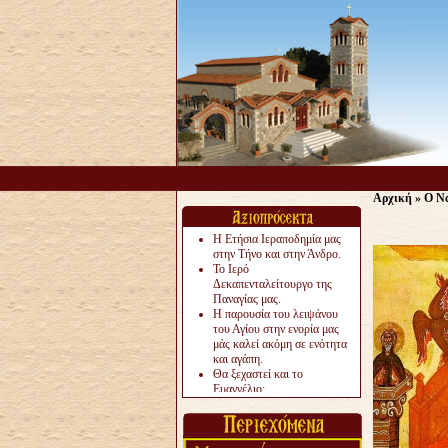
Αρχική
»
Ο Να
Η Ετήσια Ιεραποδημία μας
στην Τήνο και στην Άνδρο.
Το Ιερό
Δεκαπενταλείτουργο της
Παναγίας μας.
Η παρουσία του λειψάνου
του Αγίου στην ενορία μας
μάς καλεί ακόμη σε ενότητα
και αγάπη.
Θα ξεχαστεί και το
Ευαγγέλιο;
Το «αργότερα» γίνεται
«πολύ αργά».
Ζητείται....