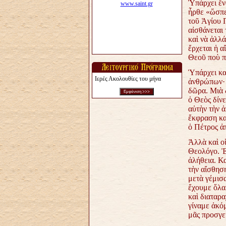
Ὑπάρχει ἕν
ἦρθε «ὥσπε
τοῦ Ἁγίου Π
αἰσθάνεται 
καὶ νὰ ἀλλά
ἔρχεται ἡ 
Θεοῦ ποὺ π
Ὑπάρχει κα
Ιερές Ακολουθίες του μήνα
ἀνθρώπων· 
δῶρα. Μιὰ 
ὁ Θεὸς δίν
αὐτὴν τὴν ἁ
ἔκφραση καὶ
ὁ Πέτρος ἀ
Ἀλλὰ καὶ οἱ
Θεολόγο. Ἐ
ἀλήθεια. Κ
τὴν αἴσθηση
μετὰ γέμισα
ἔχουμε ὅλα 
καὶ διαταρα
γίναμε ἀκόμ
μᾶς προσγε