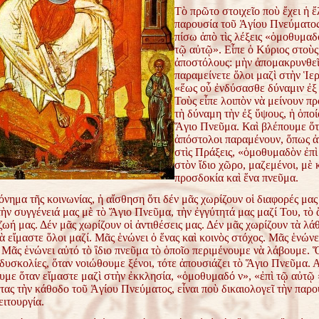
Τὸ πρῶτο στοιχεῖο ποὺ ἔχει ἡ ἔ
παρουσία τοῦ Ἁγίου Πνεύματος
πίσω ἀπὸ τὶς λέξεις «ὁμοθυμαδ
τῷ αὐτῷ». Εἶπε ὁ Κύριος στοὺς
ἀποστόλους: μὴν ἀπομακρυνθεῖ
παραμείνετε ὅλοι μαζὶ στὴν Ἱ
«ἕως οὗ ἐνδύσασθε δύναμιν ἐξ
Τοὺς εἶπε λοιπὸν νὰ μείνουν π
τὴ δύναμη τὴν ἐξ ὕψους, ἡ ὁποία
Ἅγιο Πνεῦμα. Καὶ βλέπουμε ὅτι
ἀπόστολοι παραμένουν, ὅπως ἀ
στὶς Πράξεις, «ὁμοθυμαδὸν ἐπὶ
στὸν ἴδιο χῶρο, μαζεμένοι, μὲ 
προσδοκία καὶ ἕνα πνεῦμα.
νημα τῆς κοινωνίας, ἡ αἴσθηση ὅτι δέν μᾶς χωρίζουν οἱ διαφορές μας 
τὴν συγγένειά μας μὲ τὸ Ἅγιο Πνεῦμα, τὴν ἐγγύτητά μας μαζί Του, τὸ 
ωή μας. Δέν μᾶς χωρίζουν οἱ ἀντιθέσεις μας. Δέν μᾶς χωρίζουν τὰ λά
 εἴμαστε ὅλοι μαζί. Μᾶς ἑνώνει ὁ ἕνας καὶ κοινὸς στόχος. Μᾶς ἑνώνε
 Μᾶς ἑνώνει αὐτό τὸ ἲδιο πνεῦμα τὸ ὁποῖο περιμένουμε νὰ λάβουμε. 
δυσκολίες, ὅταν νοιώθουμε ξένοι, τότε ἀπουσιάζει τὸ Ἅγιο Πνεῦμα. 
υμε ὅταν εἴμαστε μαζὶ στὴν ἐκκλησία, «ὁμοθυμαδό ν», «ἐπὶ τῷ αὐτῷ 
ας τὴν κάθοδο τοῦ Ἁγίου Πνεύματος, εἶναι ποὺ δικαιολογεῖ τὴν παρο
ιτουργία.