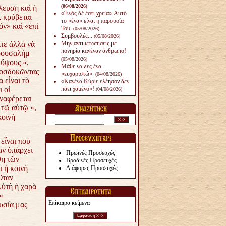
(06/08/2026)
λευση καὶ ἡ
«Ἑνὸς δέ ἐστι χρεία».Αυτό
 κρύβεται
το «ένα» είναι η παρουσία
όν» καὶ «ἐπὶ
Του.
(05/08/2026)
Συμβουλές...
(05/08/2026)
τε ἀλλὰ νὰ
Μην αντιμετωπίσεις με
πονηρία κανέναν άνθρω­πο!
ερουσαλὴμ
(05/08/2026)
 ὕψους ».
Μάθε να λες ένα
ροσδοκῶντας
«ευχαριστώ».
(04/08/2026)
 εἶναι τὸ
«Κανένα Κύριε ελέησον δεν
 οἱ
πάει χαμένο»!
(04/08/2026)
ναφέρεται
 τῷ αὐτῷ »,
κοινὴ
εἶναι ποὺ
ἂν ὑπάρχει
Πρωϊνές Προσευχές
θη τῶν
Βραδινές Προσευχές
ι ἡ κοινὴ
Διάφορες Προσευχές
Ὅταν
Αὐτὴ ἡ χαρὰ
»
Επίκαιρα κείμενα
υσία μας