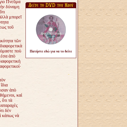
Ἅγιο Πνεῦμα
τὴν δύναμη
ὅτι
 ἀλλὰ μπορεῖ
ότητα
εως τοῦ
ικότητα τῶν
διαφορετικὰ
ρόμαστε ποὺ
Πατήστε εδώ για να το δείτε
μέσα ἀπὸ
διαφορετικὴ
αφορετικοί·
τὸν
ἴδια
μισαν ἀπὸ
θήμενοι, καὶ
 ὅτι τὰ
ἀναταραχὲς
τι δὲν
ὶ κάπως νὰ