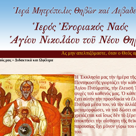
Ας μην απελπιζόμαστε, όταν ο Θεός αργεί
ός μας
»
Διδακτικά και Ωφέλιμα
Ἡ Ἐκκλησία μας τὴν ἡμέρα τῆς
Πεντηκοστῆς γιορτάζει τὴν κάθ
Ἁγίου Πνεύματος, τὴν ἔλευσή Τ
ψυχὲς τοῦ καθενός μας. Ὁ κάθε
ἔχει αὐτὴν τὴν προσδοκία νὰ ἔλ
Πνεῦμα μέσα του, νὰ τὸν ἀλλάξε
μεταμορφώσει, νὰ τοῦ δώσει α
χρειάζεται καὶ ἴσως δὲν τὸ ξέρει
ἀποκτήσει τὴν αἴσθηση τῆς θεϊ
παρουσίας ὄχι μόνον γύρω του
του.