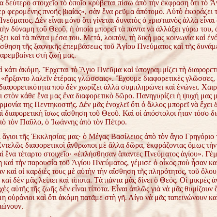
α δεύτερο στοιχεῖο τὸ ὁποῖο κρύβεται πίσω ἀπὸ τὴν ἔκφραση ὅτι τὸ 
ρ φερομένης πνοῆς βιαίας», σὰν ἕνα ρεῦμα ἀπότομο. Αὐτὸ ἐκφράζει 
νεύματος. Δὲν εἶναι μόνο ὅτι γίνεται δυνατὸς ὁ χριστιανὸς ἀλλὰ εἶναι 
τὴν δύναμη τοῦ Θεοῦ, ἡ ὁποία μπορεῖ τὰ πάντα νὰ ἀλλάξει γύρω του,
ξει καὶ τὰ πάντα μέσα του. Μετά, λοιπόν, τὴ δική μας κοινωνία καὶ ἑν
αἴσθηση τῆς ξαφνικῆς ἐπεμβάσεως τοῦ Ἁγίου Πνεύματος καὶ τῆς δυνάμ
αρεμβαίνει στὴ ζωή μας.
ὶ κάτι ἀκόμη. Ἔρχεται τὸ Ἅγιο Πνεῦμα καὶ ὑπογραμμίζει τὴ διαφορετ
«ἤρξαντο λαλεῖν ἑτέραις γλώσσαις». Ἔχουμε διαφορετικὲς γλῶσσες, 
διαφορετικότητα ποὺ δὲν χωρίζει ἀλλὰ συμπληρώνει καὶ ἑνώνει. Χαι
ει στὸν κάθε ἕνα μας ἕνα διαφορετικὸ δῶρο. Πανηγυρίζει ἡ ψυχή μας 
ρμονία της Πεντηκοστῆς. Δέν μᾶς ἐνοχλεῖ ὅτι ὁ ἄλλος μπορεῖ νὰ ἔχει 
 διαφορετικὴ ἴσως αἴσθηση τοῦ Θεοῦ. Καὶ οἱ ἀπόστολοι ἦταν τόσο δι
πὸ τὸν Παῦλο, ὁ Ἰωάννης ἀπὸ τὸν Πέτρο.
 ἅγιοι τῆς Ἐκκλησίας μας· ὁ Μέγας Βασίλειος ἀπὸ τὸν ἅγιο Γρηγόριο 
ντελῶς διαφορετικοὶ ἄνθρωποι μὲ ἄλλα δῶρα, ἐκφράζοντας ὅμως τὴν 
αὶ ἕνα τέταρτο στοιχεῖο· «ἐπλήσθησαν ἅπαντες Πνεύματος ἁγίου». Γέ
 καὶ τὴν παρουσία τοῦ Ἁγίου Πνεύματος, γέμισε ὁ οἶκος ποὺ ἦσαν κα
ν καὶ οἱ καρδιές τους μὲ αὐτὴν τὴν αἴσθηση τῆς πληρότητος, τοῦ ὅλου,
καὶ δὲν μᾶς λείπει καὶ τίποτα. Τὰ πάντα μᾶς δίνει ὁ Θεός. Οἱ μικρὲς 
χὲς αὐτῆς τῆς ζωῆς δὲν εἶναι τίποτα. Εἶναι ἁπλῶς γιὰ νὰ μᾶς θυμίζουν ὅ
η οὐράνιοι καὶ ὅτι ἀκόμη πατᾶμε στὴ γῆ. Λίγο νὰ μᾶς ταπεινώνουν κα
ιώνουν.