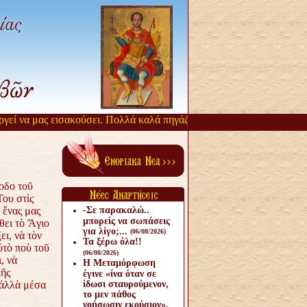
 να μας εισακούσει. Πολλά καλά πηγάζουν, από την αργοπορία αυτή. 
οδο τοῦ
ου στὶς
 ἕνας μας
-Σε παρακαλώ..
μπορείς να σωπάσεις
θει τὸ Ἂγιο
για λίγο;...
(06/08/2026)
ι, νὰ τὸν
Τα ξέρω όλα!!
ὐτὸ ποὺ τοῦ
(06/08/2026)
, νὰ
Η Μεταμόρφωση
κῆς
έγινε «ίνα όταν σε
 ἀλλὰ μέσα
ίδωσι σταυρούμενον,
το μεν πάθος
νοήσωσιν εκούσιον».