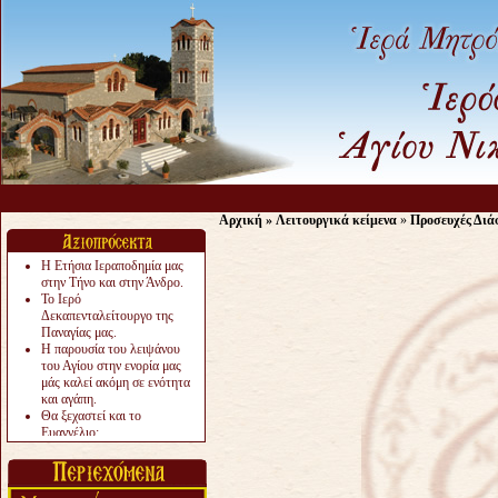
Αρχική
»
Λειτουργικά κείμενα
»
Προσευχές Διά
Η Ετήσια Ιεραποδημία μας
στην Τήνο και στην Άνδρο.
Το Ιερό
Δεκαπενταλείτουργο της
Παναγίας μας.
Η παρουσία του λειψάνου
του Αγίου στην ενορία μας
μάς καλεί ακόμη σε ενότητα
και αγάπη.
Θα ξεχαστεί και το
Ευαγγέλιο;
Το «αργότερα» γίνεται
«πολύ αργά».
Ζητείται....