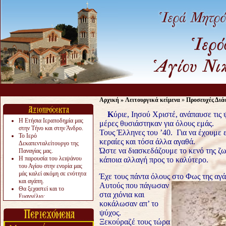
Αρχική
»
Λειτουργικά κείμενα
»
Προσευχές Διά
Κ
ύριε, Ιησού Χριστέ, ανάπαυσε τις
Η Ετήσια Ιεραποδημία μας
μέρες θυσιάστηκαν για όλους εμάς.
στην Τήνο και στην Άνδρο.
Τους Έλληνες του ’40. Για να έχουμε ε
Το Ιερό
κεραίες και τόσα άλλα αγαθά.
Δεκαπενταλείτουργο της
Ώστε να διασκεδάζουμε το κενό της ζω
Παναγίας μας.
Η παρουσία του λειψάνου
κάποια αλλαγή προς το καλύτερο.
του Αγίου στην ενορία μας
μάς καλεί ακόμη σε ενότητα
Έχε τους πάντα όλους στο Φως της αγά
και αγάπη.
Αυτούς που πάγωσαν
Θα ξεχαστεί και το
στα χιόνια και
Ευαγγέλιο;
κοκάλωσαν απ’ το
Το «αργότερα» γίνεται
«πολύ αργά».
ψύχος.
Ζητείται....
Ξεκούραζέ τους τώρα