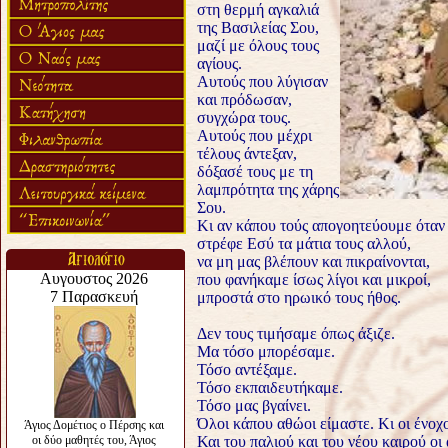
στη θερμή αγκαλιά
της Βασιλείας Σου,
μαζί με όλους τους
αγίους.
Αυτούς που λύγισαν
και πρόδωσαν,
συγχώρα τους.
Αυτούς που μέχρι
τέλους άντεξαν,
δόξασέ τους με τη
λαμπρότητα της χάρης
Σου.
Κι αν κάπου τούς απογοητεύουμε όταν 
στρέφε Εσύ τα μάτια τους αλλού,
να μη μας βλέπουν και πικραίνονται,
που φανήκαμε ίσως λίγοι και μικροί,
μπροστά στο ηρωικό τους ήθος.
Δεν τους τιμήσαμε όπως άξιζε.
Μα τόσο μπορέσαμε.
Τόσο αντέξαμε.
Τόσο εκπαιδευτήκαμε.
Τόσο μας βγαίνει.
Όλοι κάπου αθώοι είμαστε. Κι οι ένοχο
Και του παλιού και του νέου καιρού οι