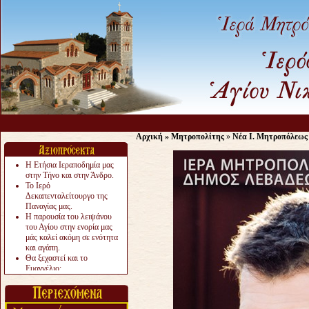
Αρχική
»
Μητροπολίτης
»
Νέα Ι. Μητροπόλεως
Η Ετήσια Ιεραποδημία μας
στην Τήνο και στην Άνδρο.
Το Ιερό
Δεκαπενταλείτουργο της
Παναγίας μας.
Η παρουσία του λειψάνου
του Αγίου στην ενορία μας
μάς καλεί ακόμη σε ενότητα
και αγάπη.
Θα ξεχαστεί και το
Ευαγγέλιο;
Το «αργότερα» γίνεται
«πολύ αργά».
Ζητείται....