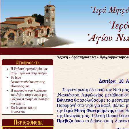
Αρχική
»
Δραστηριότητες
»
Προγραμματισμένε
Η Ετήσια Ιεραποδημία μας
στην Τήνο και στην Άνδρο.
Το Ιερό
Δευτέρα 18 Αυ
Δεκαπενταλείτουργο της
Παναγίας μας.
Σ
υγκέντρωση έξω από τον Ναό μας 
Η παρουσία του λειψάνου
,Ναυπάκτου, Αμφιλοχίας μετάβαση σ
του Αγίου στην ενορία μας
μάς καλεί ακόμη σε ενότητα
Βόνιτσα
θα απολαύσουμε
το μεσημερ
και αγάπη.
Παραμονή στο νησί για καφέ, βόλτα, 
Θα ξεχαστεί και το
την
Ιερά Μονή Φανερωμένης
όπου θ
Ευαγγέλιο;
της Παναγίας μας. Τέλεση Παρακλήσεω
Το «αργότερα» γίνεται
Πρέβεζα
όπου το Δείπνο και η διανυκ
«πολύ αργά».
Ζητείται....