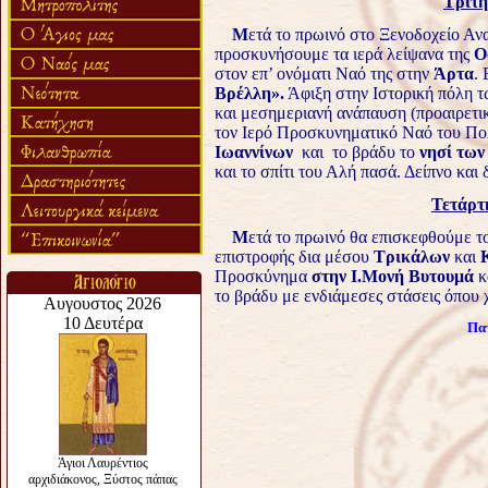
Τρίτη
Μ
ετά το πρωινό στο Ξενοδοχείο Αν
προσκυνήσουμε τα ιερά λείψανα της
Ο
στον επ’ ονόματι Ναό της στην
Άρτα
.
Βρέλλη
».
Άφιξη στην Ιστορική πόλη 
και μεσημεριανή ανάπαυση (προαιρετι
τον Ιερό Προσκυνηματικό Ναό του Π
Ιωαννίνων
και το βράδυ το
νησί των
και το σπίτι του Αλή πασά. Δείπνο και
Τετάρτ
Μ
ετά το πρωινό θα επισκεφθούμε τ
επιστροφής δια μέσου
Τρικάλων
και
Προσκύνημα
στην Ι.Μονή Βυτουμά
κ
το βράδυ με ενδιάμεσες στάσεις όπου 
Πατ