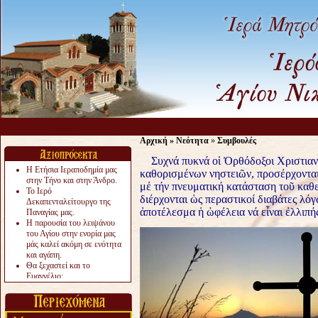
Αρχική
»
Νεότητα
»
Συμβουλές
Συχνά πυκνά οἱ Ὀρθόδοξοι Χριστιανοί 
Η Ετήσια Ιεραποδημία μας
καθορισμένων νηστειῶν, προσέρχοντα
στην Τήνο και στην Άνδρο.
μέ τήν πνευματική κατάσταση τοῦ καθ
Το Ιερό
διέρχονται ὡς περαστικοί διαβάτες λόγ
Δεκαπενταλείτουργο της
ἀποτέλεσμα ἡ ὠφέλεια νά εἶναι ἐλλιπή
Παναγίας μας.
Η παρουσία του λειψάνου
του Αγίου στην ενορία μας
μάς καλεί ακόμη σε ενότητα
και αγάπη.
Θα ξεχαστεί και το
Ευαγγέλιο;
Το «αργότερα» γίνεται
«πολύ αργά».
Ζητείται....