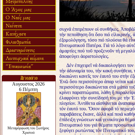
συχνά ἐπιτρέπουν οἱ συνθῆκες. Ἀποβά
τήν πεποίθηση ὅτι ὅσο πιό εἰλικρινής, 
ἐξομολόγηση, τόσο πιό πλούσια θά εἶν
Πνευματικοῦ Πατέρα. Γιά τό λόγο αὐτό
ἁμαρτίες πού τοῦ προξενοῦν τή μεγαλύ
ἀποφεύγει ἀοριστολογίες.
Δέν ἐπιχειρεῖ νά δικαιολογήσει τον ἑ
τήν ἀδυναμία του, τήν κακή συνήθεια, 
δικαιώνει κανεῖς τον ἑαυτό του στήν ἐ
Ἐνῶ ὅσο περισσότερο ἀπαρ νείται καί κ
περισσότερο δικαιώνεται στά μάτια το
κρίνει παραπτώματα, λάθη ἤ παραλείψε
ἐλαφρύνει τήν συνείδησή του με τήν Ἐ
πλησίον. Ἀντίθετα αἰσθάνεται ἀναπαυμέ
τόν ἑαυτό του. Ὅσον ἀφορᾶ τό περιεχό
παραβάσεις ἔκανε, ἀλλά καί ποιά καθή
ἐπίδειξη γνώσεων καί γενικότερα θέμ
Πνευματικό του γιά θέματα προσωπικά 
ξεφύγει ρωτώντας τόν Πνευματικό του, 