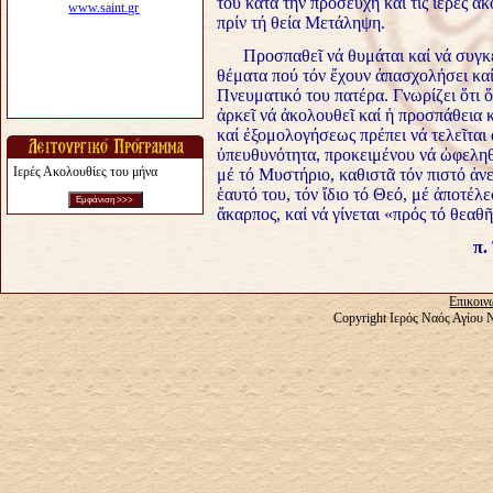
του κατά τήν προσευχή καί τίς ἱερές ἀκ
πρίν τή θεία Μετάληψη.
Προσπαθεῖ νά θυμάται καί νά συγκεντ
θέματα πού τόν ἔχουν ἀπασχολήσει καί
Πνευματικό του πατέρα. Γνωρίζει ὅτι 
ἀρκεῖ νά ἀκολουθεῖ καί ἡ προσπάθεια 
καί ἐξομολογήσεως πρέπει νά τελεῖται 
ὐπευθυνότητα, προκειμένου νά ὠφεληθε
Ιερές Ακολουθίες του μήνα
μέ τό Μυστήριο, καθιστᾶ τόν πιστό ἀν
ἑαυτό του, τόν ἴδιο τό Θεό, μέ ἀποτέ
ἄκαρπος, καί νά γίνεται «πρός τό θεαθῆ
π.
Επικοιν
Copyright Ιερός Ναός Αγίου 