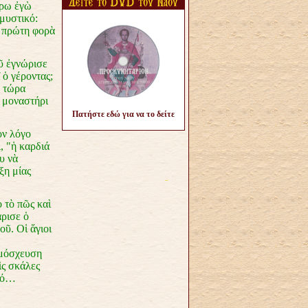
έρω ἐγὼ
 μυστικό:
ὸ πρώτη φορὰ
ῦ ἐγνώρισε
 ὁ γέροντας;
, τώρα
ὸ μοναστήρι
Πατήστε εδώ για να το δείτε
ὸν λόγο
, "ἡ καρδιά
υ νὰ
ξη μίας
 τὸ πῶς καὶ
ρισε ὁ
οῦ. Οἱ ἅγιοι
αμόσχευση
ὶς σκάλες
αλό…