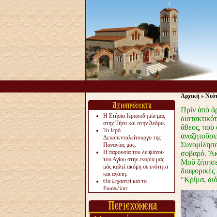
Αρχική
»
Νεό
Πρὶν ἀπὸ ἀ
Η Ετήσια Ιεραποδημία μας
διστακτικότ
στην Τήνο και στην Άνδρο.
ἄθεος, ποὺ
Το Ιερό
ἀναζητοῦσε
Δεκαπενταλείτουργο της
Συνομίλησε
Παναγίας μας.
Η παρουσία του λειψάνου
σοβαρό. Ἄκ
του Αγίου στην ενορία μας
Μοῦ ζήτησε
μάς καλεί ακόμη σε ενότητα
διαφορικὲς 
και αγάπη.
"Κρίμα, διό
Θα ξεχαστεί και το
Ευαγγέλιο;
Το «αργότερα» γίνεται
«πολύ αργά».
Ζητείται....