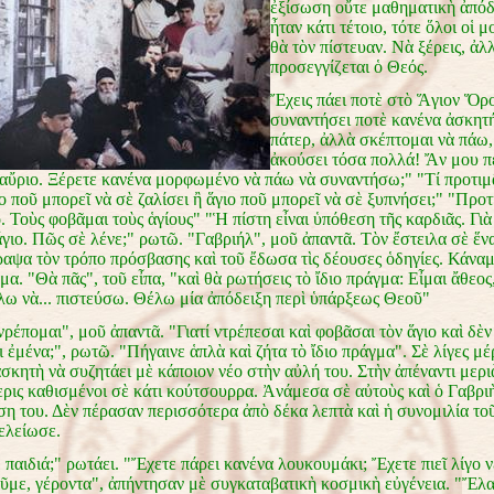
ἐξίσωση οὔτε μαθηματικὴ ἀπόδ
ἦταν κάτι τέτοιο, τότε ὅλοι οἱ 
θὰ τὸν πίστευαν. Νὰ ξέρεις, ἀλ
προσεγγίζεται ὁ Θεός.
Ἔχεις πάει ποτὲ στὸ Ἅγιον Ὅρο
συναντήσει ποτὲ κανένα ἀσκητ
πάτερ, ἀλλὰ σκέπτομαι νὰ πάω,
ἀκούσει τόσα πολλά! Ἄν μου π
 αὔριο. Ξέρετε κανένα μορφωμένο νὰ πάω νὰ συναντήσω;" "Τί προτιμ
ποῦ μπορεῖ νὰ σὲ ζαλίσει ἢ ἅγιο ποῦ μπορεῖ νὰ σὲ ξυπνήσει;" "Προτ
 Τοὺς φοβᾶμαι τοὺς ἁγίους" "Ἡ πίστη εἶναι ὑπόθεση τῆς καρδιᾶς. Γι
γιο. Πῶς σὲ λένε;" ρωτῶ. "Γαβριήλ", μοῦ ἀπαντᾶ. Τὸν ἔστειλα σὲ ἕν
ραψα τὸν τρόπο πρόσβασης καὶ τοῦ ἔδωσα τὶς δέουσες ὁδηγίες. Κάναμ
α. "Θὰ πᾶς", τοῦ εἶπα, "καὶ θὰ ρωτήσεις τὸ ἴδιο πράγμα: Εἶμαι ἄθεος
έλω νὰ... πιστεύσω. Θέλω μία ἀπόδειξη περὶ ὑπάρξεως Θεοῦ"
ρέπομαι", μοῦ ἀπαντᾶ. "Γιατί ντρέπεσαι καὶ φοβᾶσαι τὸν ἅγιο καὶ δὲν
 ἐμένα;", ρωτῶ. "Πήγαινε ἁπλὰ καὶ ζήτα τὸ ἴδιο πράγμα". Σὲ λίγες μέρ
σκητὴ νὰ συζητάει μὲ κάποιον νέο στὴν αὐλή του. Στὴν ἀπέναντι μερι
ερις καθισμένοι σὲ κάτι κούτσουρρα. Ἀνάμεσα σὲ αὐτοὺς καὶ ὁ Γαβρι
ση του. Δὲν πέρασαν περισσότερα ἀπὸ δέκα λεπτὰ καὶ ἡ συνομιλία το
ελείωσε.
, παιδιά;" ρωτάει. "Ἔχετε πάρει κανένα λουκουμάκι; Ἔχετε πιεῖ λίγο ν
ῦμε, γέροντα", ἀπήντησαν μὲ συγκαταβατικὴ κοσμικὴ εὐγένεια. "Ἔλα