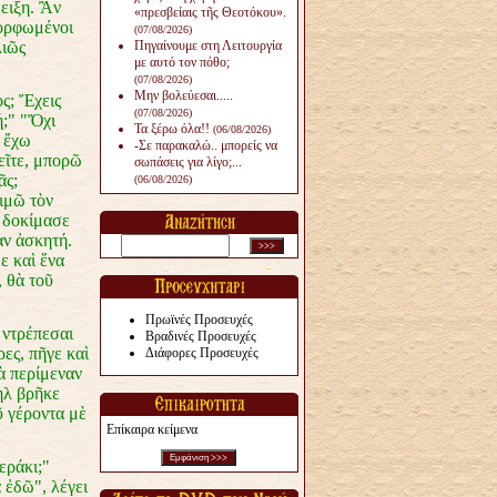
ειξη. Ἂν
«πρεσβείαις τῆς Θεοτόκου».
μορφωμένοι
(07/08/2026)
λιῶς
Πηγαίνουμε στη Λειτουργία
με αυτό τον πόθο;
(07/08/2026)
Μην βολεύεσαι.....
ς; Ἔχεις
(07/08/2026)
ή;" "Ὄχι
Τα ξέρω όλα!!
(06/08/2026)
 ἔχω
-Σε παρακαλώ.. μπορείς να
εῖτε, μπορῶ
σωπάσεις για λίγο;...
ᾶς;
(06/08/2026)
ιμῶ τὸν
ὰ δοκίμασε
αν ἀσκητή.
ε καὶ ἕνα
, θὰ τοῦ
Πρωϊνές Προσευχές
 ντρέπεσαι
Βραδινές Προσευχές
ες, πῆγε καὶ
Διάφορες Προσευχές
ὰ περίμεναν
ὴλ βρῆκε
ῦ γέροντα μὲ
Επίκαιρα κείμενα
εράκι;"
 ἐδῶ", λέγει