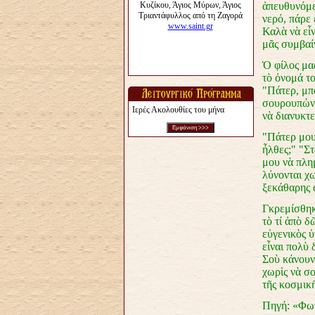
ἀπευθυνόμε
νερό, πάρε 
Καλὰ νὰ εἶν
μᾶς συμβαίν
Ὁ φίλος μα
τὸ ὀνομά το
"Πάτερ, μπ
σουρουπώνει
Ιερές Ακολουθίες του μήνα
νὰ διανυκτ
"Πάτερ μου,
ἦλθες;" "Στ
μου νὰ πλημ
λύνονται χω
ξεκάθαρης 
Γκρεμίσθηκα
τὸ τί ἀπὸ 
εὐγενικὸς ὑ
εἶναι πολὺ δ
Σοὺ κάνουν
χωρὶς νὰ σο
τῆς κοσμικ
Πηγή: «Φων