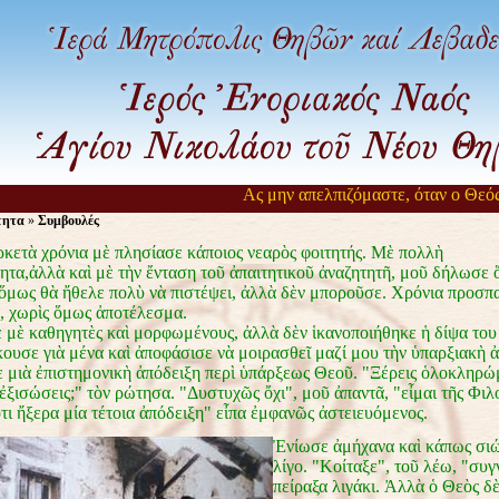
Ας μην απελπιζόμαστε, όταν ο Θεός αρ
τητα
»
Συμβουλές
ρκετὰ χρόνια μὲ πλησίασε κάποιος νεαρὸς φοιτητής. Μὲ πολλὴ
ητα,ἀλλὰ καὶ μὲ τὴν ἔνταση τοῦ ἀπαιτητικοῦ ἀναζητητῆ, μοῦ δήλωσε ὅτ
 ὅμως θὰ ἤθελε πολὺ νὰ πιστέψει, ἀλλὰ δὲν μποροῦσε. Χρόνια προσπ
, χωρὶς ὅμως ἀποτέλεσμα.
 μὲ καθηγητὲς καὶ μορφωμένους, ἀλλὰ δὲν ἱκανοποιήθηκε ἡ δίψα του 
ουσε γιὰ μένα καὶ ἀποφάσισε νὰ μοιρασθεῖ μαζί μου τὴν ὑπαρξιακὴ ἀ
 μιὰ ἐπιστημονικὴ ἀπόδειξη περὶ ὑπάρξεως Θεοῦ. "Ξέρεις ὁλοκληρώ
ἐξισώσεις;" τὸν ρώτησα. "Δυστυχῶς ὄχι", μοῦ ἀπαντᾶ, "εἶμαι τῆς Φι
τι ἤξερα μία τέτοια ἀπόδειξη" εἶπα ἐμφανῶς ἀστειευόμενος.
Ἐνίωσε ἀμήχανα καὶ κάπως σιώ
λίγο. "Κοίταξε", τοῦ λέω, "συ
πείραξα λιγάκι. Ἀλλὰ ὁ Θεὸς δὲ