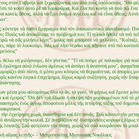
νος στὸν Γαβριὴλ καὶ ξεχωρίζοντας τὸν ἀπὸ τοὺς ὑπόλοιπους. "Θὰ φ
ἐσὺ τὸ κουτὶ αὐτὸ μὲ τὰ λουκούμια. Καὶ ἔλα πιὸ κοντὰ νὰ σοὺ πῶ ἕνα
αι κανεὶς ἄθεος, ἀλλὰ νὰ ἔχει ὄνομα ἀγγέλου καὶ νὰ εἶναι ἄθεος; Αὐτ
ει".
ς κόντεψε νὰ πάθει ἔμφραγμα ἀπὸ τὸν ἀποκαλυπτικὸ αἰφνιδιασμό. Πο
υ; Ποιὸς τοῦ ἀποκάλυψε τὸ πρόβλημά του; Τί τελικὰ ἤθελε νὰ τοῦ πεῖ
ορῶ νὰ σᾶς μιλήσω λίγο;", μόλις ποὺ μπόρεσε νὰ ψελλίσει. "Κοίταξε
, πάρε τὸ λουκούμι, πιὲς καὶ λίγο νεράκι καὶ πήγαινε στὸ πιὸ κοντιν
ερεύσεις"
 θέλω νὰ μιλήσουμε, δὲν γίνεται;" "Τί νὰ ποῦμε ρὲ παλικάρι; γιὰ ποι
ὸ ἐρώτημα αὐτὸ ἐνίωσα ἀμέσως νὰ ἀνοίγει ἡ ἀναπνοή μου", ἀφηγεῖται
μυρίζει ἀπὸ πίστη, ὁ μέσα μου κόσμος νὰ θερμαίνεται, οἱ ἀπορίες μο
ρὶς κανένα λογικὸ ἐπιχείρημα, δίχως καμιὰ συζήτηση, χωρὶς τὴν ὕπαρ
ἀπάντησης.
ν μέσα μου αὐτομάτως ὅλα τὰ ἄν, τὰ γιατί, τὰ μήπως καὶ ἔμεινε μόνο
δῶ καὶ ἐμπρὸς" Ὅτι δὲν τοῦ ἔδωσε ἡ σκέψη τῶν μορφωμένων τοῦ τὸ χά
παινιγμὸς ἑνὸς ἁγίου, ἀποφοίτου μόλις τῆς τετάρτης τάξης τοῦ δημοτικ
ιακριτικοί.
 τὴν ἐγχείρηση χωρὶς ἀναισθησία καὶ δὲν πονᾶς. Σοὺ κάνουν τὴν μετ
ὺ ἀνοίξουν τὴν κοιλιά. Σὲ ἀνεβάζουν σὲ δυσπρόσιτες κορυφὲς δίχως τ
ῆς λογικῆς. Σοὺ φυτεύουν τὴν πίστη, χωρὶς νὰ σοὺ κουράσουν τὸ μυ
ὴ αὔρας λεπτῆς» – Μητροπολίτης Μεσογαίας Νικόλαος