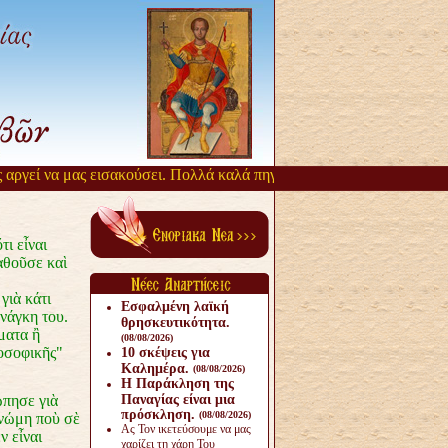
γεί να μας εισακούσει. Πολλά καλά πηγάζουν, από την αργοπορία αυτ
ι εἶναι
αθοῦσε καὶ
γιὰ κάτι
Εσφαλμένη λαϊκή
νάγκη του.
θρησκευτικότητα.
ματα ἢ
(08/08/2026)
λοσοφικῆς"
10 σκέψεις για
Καλημέρα.
(08/08/2026)
Η Παράκληση της
πησε γιὰ
Παναγίας είναι μια
πρόσκληση.
(08/08/2026)
γνώμη ποὺ σὲ
Ας Τον ικετεύσουμε να μας
ν εἶναι
χαρίζει τη χάρη Του