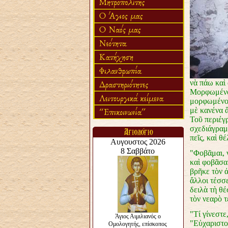
νὰ πάω καὶ
Μορφωμένο 
μορφωμένο.
μὲ κανένα ἅ
Τοῦ περιέγ
σχεδιάγραμμ
πεῖς, καὶ θ
"Φοβᾶμαι, ν
καὶ φοβᾶσαι
βρῆκε τὸν ἀ
ἄλλοι τέσσ
δειλὰ τὴ θέ
τὸν νεαρὸ τ
"Τί γίνεστε
"Εὐχαριστο