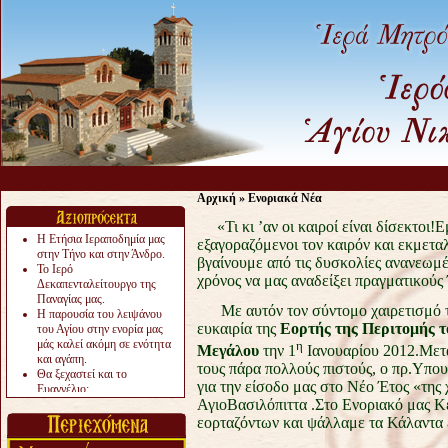
Ας μην 
Αρχική
»
Ενοριακά Νέα
«Τι κι ’αν οι καιροί είναι δίσεκτοι!
Η Ετήσια Ιεραποδημία μας
εξαγοραζόμενοι τον καιρόν και εκμεταλ
στην Τήνο και στην Άνδρο.
βγαίνουμε από τις δυσκολίες ανανεωμέ
Το Ιερό
χρόνος να μας αναδείξει πραγματικούς
Δεκαπενταλείτουργο της
Παναγίας μας.
Με αυτόν τον σύντομο χαιρετισμό τε
Η παρουσία του λειψάνου
ευκαιρία της
Εορτής της Περιτομής τ
του Αγίου στην ενορία μας
μάς καλεί ακόμη σε ενότητα
η
Μεγάλου
την 1
Ιανουαρίου 2012.Μετά
και αγάπη.
τους πάρα πολλούς πιστούς, ο πρ.Υπο
Θα ξεχαστεί και το
για την είσοδο μας στο Νέο Έτος «της
Ευαγγέλιο;
ΑγιοΒασιλόπιττα .Στο Ενοριακό μας Κ
Το «αργότερα» γίνεται
«πολύ αργά».
εορταζόντων και ψάλλαμε τα Κάλαντα 
Ζητείται....