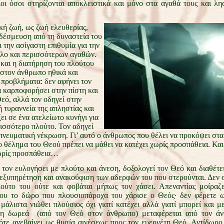
οι όσοι στηρίζονται αποκλειστικά και μόνο στα αγαθά τους και λ
κή ζωή, ως ζωή ελευθερίας,
οδέσμευση από τη δυναστεία του
 την ασίγαστη επιθυμία για την
λο και περισσότερων αγαθών.
 και η διατήρηση του πλούτου
 στον άνθρωπο ηθικά και
 προβλήματα: δεν αφήνει τον
 καρποφορήσει στην πίστη και
Θεό, αλλά τον οδηγεί στην
 τυραννεία της απληστίας και
ει σε ένα ατελείωτο κυνήγι για
ρισσότερο πλούτο. Τον αδηγεί
πνευματική νέκρωση. Γι’ αυτό ο άνθρωπος που θέλει να προκόψει στα
το θέλημα του Θεού πρέπει να μάθει να κατέχει χωρίς προσπάθεια. Και 
ωρίς προσπάθεια…
τον ευλογήσει με πλούτο και άνεση, δοξολογεί τον Θεό και διαθέτε
ν εξυπηρέτηση και ανακούφιση των αδερφών του που στερούνται. Δεν
ούτο του ούτε και φοβάται μήπως τον χάσει. Απεναντίας μοίραζε
ου το δώρο που πλουσιοπάροχα του χάρισε ο Θεός· δεν φέρετε ω
μάλιστα νιώθει πλούσιος όχι γιατί κατέχει αλλά γιατί μπορεί και με
 η δωρεά (από τον Θεό στον άνθρωπο) μεταφέρεται από τον ά
ότε ανεβαίνει ως θυσία αινέσεως προς τον ευεργέτη Θεό. Αντίδωρ