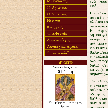
ενώ πλούσι
Θεό.
Η χριστιανι
απαιτεί απ
πλούτου και
απόκτηση ό
Η επιθυμία
δημιουργεί
πνευματικά
άνθρωπο να
να ζει τον 
βασανιστική
τον φυλακίζ
όλο και πε
δηλαδή σε 
και να ζει 
σημαίνει χ
Αν ο Θεός 
του για τη
από τον πλ
αδερφούς τ
δούλος και 
όταν αυτή
άνθρωπο, τ