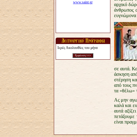
αρχικό δώρο
άνθρωπος α
ευγνώμονα 
Ιερές Ακολουθίες του μήνα
σε αυτά. Κα
άσκηση από
στέρηση κα
από τους πν
τα «θέλω» τ
Ας μην αγω
καλά και ευ
αυτά αξίζε
πετάξουμε 
είναι πραγμ