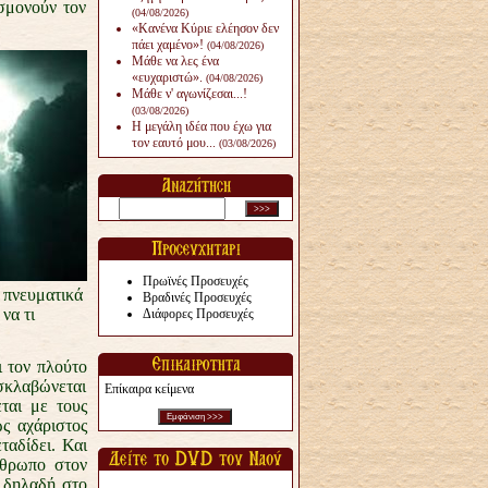
ησμονούν τον
(04/08/2026)
«Κανένα Κύριε ελέησον δεν
πάει χαμένο»!
(04/08/2026)
Μάθε να λες ένα
«ευχαριστώ».
(04/08/2026)
Μάθε ν' αγωνίζεσαι...!
(03/08/2026)
Η μεγάλη ιδέα που έχω για
τον εαυτό μου...
(03/08/2026)
Πρωϊνές Προσευχές
 πνευματικά
Βραδινές Προσευχές
να τι
Διάφορες Προσευχές
ι τον πλούτο
 σκλαβώνεται
Επίκαιρα κείμενα
ται με τους
ς αχάριστος
ταδίδει. Και
νθρωπο στον
ο δηλαδή στο