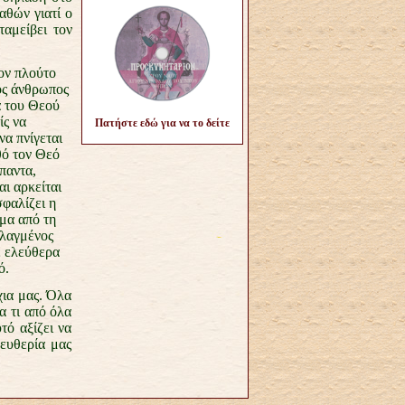
αθών γιατί ο
αμείβει τον
τον πλούτο
ός άνθρωπος
α του Θεού
ίς να
Πατήστε εδώ για να το δείτε
να πνίγεται
θό τον Θεό
παντα,
αι αρκείται
σφαλίζει η
μα από τη
υλαγμένος
ε ελεύθερα
ό.
χια μας. Όλα
α τι από όλα
τό αξίζει να
ευθερία μας