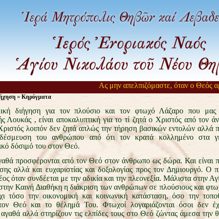
Ας μην απελπιζόμαστε, όταν ο Θεός αργε
ήχηση
»
Κηρύγματα
ική διήγηση για τον πλούσιο και τον φτωχό Λάζαρο που μας
ής Λουκάς , είναι αποκαλυπτική για το τί ζητά ο Χριστός από τον 
Χριστός λοιπόν δεν ζητά απλώς την τήρηση βασικών εντολών αλλά 
δέσμευση του ανθρώπου από ότι τον κρατά κολλημένο στα γή
κό δόσιμό του στον Θεό.
γαθά προσφέρονται από τον Θεό στον άνθρωπο ως δώρα. Και είναι 
σης αλλά και ευχαριστίας και δοξολογίας προς τον Δημιουργό. Ο π
ος όταν συνδέεται με την αδικία και την πλεονεξία. Μάλιστα στην Αγ
 στην Καινή Διαθήκη η διάκριση των ανθρώπων σε πλούσιους και φτωχ
ι τόσο την οικονομική και κοινωνική κατάσταση, όσο την τοπο
στον Θεό και το θέλημά Του. Φτωχοί λογαριάζονται όσοι δεν έ
 αγαθά αλλά στηρίζουν τις ελπίδες τους στο Θεό ζώντας άμεσα την θ