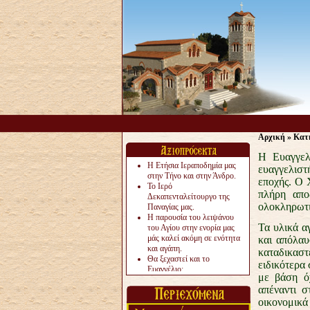
Αρχική
»
Κατ
Η Ευαγγελ
Η Ετήσια Ιεραποδημία μας
ευαγγελιστ
στην Τήνο και στην Άνδρο.
εποχής. Ο 
Το Ιερό
πλήρη απο
Δεκαπενταλείτουργο της
ολοκληρωτι
Παναγίας μας.
Η παρουσία του λειψάνου
Τα υλικά α
του Αγίου στην ενορία μας
μάς καλεί ακόμη σε ενότητα
και απόλαυ
και αγάπη.
καταδικαστέ
Θα ξεχαστεί και το
ειδικότερα
Ευαγγέλιο;
με βάση όχ
Το «αργότερα» γίνεται
απέναντι 
«πολύ αργά».
Ζητείται....
οικονομικά