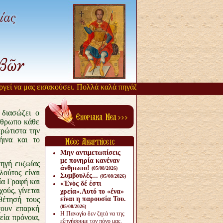
ί να μας εισακούσει. Πολλά καλά πηγάζουν, από την αργοπορία αυτή. 
 διασώζει ο
άνθρωπο κάθε
πρώτιστα την
ινα και το
Μην αντιμετωπίσεις
με πονηρία κανέναν
πηγή ευζωίας
άνθρω­πο!
(05/08/2026)
λούτος είναι
Συμβουλές...
(05/08/2026)
ία Γραφή και
«Ἑνὸς δέ ἐστι
ούς, γίνεται
χρεία».Αυτό το «ένα»
θέτησή τους
είναι η παρουσία Του.
(05/08/2026)
χουν επαρκή
Η Παναγία δεν ζητά να της
εία πρόνοια,
εξηγήσουμε τον πόνο μας.