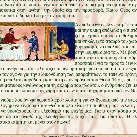
. Και έτσι ο πλούτος γίνεται μέσο για την απόκτηση πνευματικών αγ
σκείται στην αγάπη, την θυσία και την προσφορά. Και ο Θεός αντ
και πιστό δούλο Του με την χάρη Του.
Αν πάλι ο Θεός δεν επιτρέψει 
και την υλική απόλαυση ο πιστ
ζεί με εμπιστοσύνη στο θέλημ
και σηκώνει το σταυρό του χωρ
βαρυγκομά, να απελπίζεται και 
στην μεμψιμοιρία του. Με βοη
που τρέφει και συντηρεί τα σύμ
προσπαθεί για τα προς το ζειν κ
ι ο άνθρωπος τότε πλουτίζει σε πνευματική προκοπή που του την εξα
 τον αγώνα για την εξοικονόμηση των απαραίτητων, το ταπεινό φρόνη
ι η απόλυτη παράδοση και πίστη στην πρόνοια του Θεού. Έτσι, προφ
ευματικούς κινδύνους και τη σκλαβιά του πλούτου, ο άνθρωπος ζει μ
ου και με πλούσια την χάρη και τα πνευματικά χαρίσματα από τον Θε
νιούμε λοιπόν για περισσότερο πλούτο ή για να βγούμε από την φτώ
λογημένα είναι από τον Θεό και όλα είναι στη διάθεση μας. Αλλά γι
ι να θυσιάσουμε την ελευθερία της ψυχής μας; Για τι στον κόσμο αυ
το ύψιστο αγαθό της ελευθερίας της ψυχής μας; Για τίποτα… Η ελ
ατικά ατίμητη και μένει στον αιώνα!