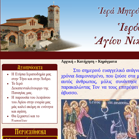
Αρχική
»
Κατήχηση
»
Κηρύγματα
Στο σημερινό ευαγγελικό ανάγνωσμα
Η Ετήσια Ιεραποδημία μας
χρόνια δαιμονισμένο, που ζούσε στα 
στην Τήνο και στην Άνδρο.
αυτός άνθρωπος, μόλις συνάντησε
Το Ιερό
παρακαλώντας Τον να τους επιτρέψει
Δεκαπενταλείτουργο της
άβυσσο.
Παναγίας μας.
Η παρουσία του λειψάνου
του Αγίου στην ενορία μας
μάς καλεί ακόμη σε ενότητα
και αγάπη.
Θα ξεχαστεί και το
Ευαγγέλιο;
Το «αργότερα» γίνεται
«πολύ αργά».
Ζητείται....