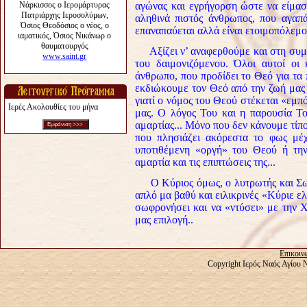
αγώνας και εγρήγορση ώστε να είμαστ
αληθινά πιστός άνθρωπος, που αγαπά
επαναπαύεται αλλά είναι ετοιμοπόλεμο
Αξίζει ν’ αναφερθούμε και στη συμπ
του δαιμονιζόμενου. Όλοι αυτοί οι 
άνθρωπο, που προδίδει το Θεό για τα
εκδιώκουμε τον Θεό από την ζωή μας 
γιατί ο νόμος του Θεού στέκεται «εμπ
Ιερές Ακολουθίες του μήνα
μας. Ο λόγος Του και η παρουσία Το
αμαρτίας... Μόνο που δεν κάνουμε τίπο
που πλησιάζει ακόρεστα το φως μέχρ
υποτιθέμενη «οργή» του Θεού ή την
αμαρτία και τις επιπτώσεις της...
Ο Κύριος όμως, ο λυτρωτής και Σωτή
απλό μα βαθύ και ειλικρινές «Κύριε ελ
σωφρονήσει και να «ντύσει» με την Χ
μας επιλογή..
Επικοιν
Copyright Ιερός Ναός Αγίου 