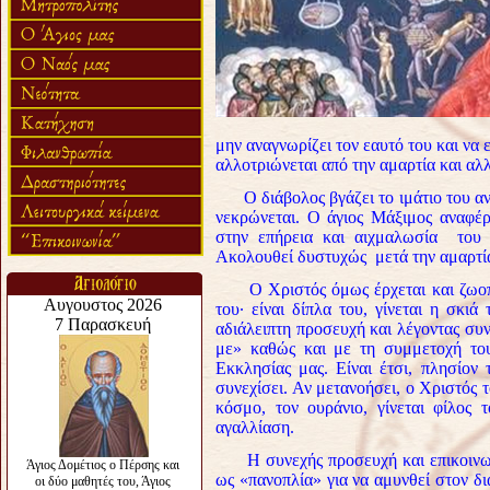
μην αναγνωρίζει τον εαυτό του και να 
αλλοτριώνεται από την αμαρτία και αλ
Ο διάβολος βγάζει το ιμάτιο του ανθ
νεκρώνεται. Ο άγιος Μάξιμος αναφέρ
στην επήρεια και αιχμαλωσία του 
Ακολουθεί δυστυχώς μετά την αμαρτία 
Ο Χριστός όμως έρχεται και ζωοποι
του· είναι δίπλα του, γίνεται η σκι
αδιάλειπτη προσευχή και λέγοντας συ
με» καθώς και με τη συμμετοχή το
Εκκλησίας μας. Είναι έτσι, πλησίον
συνεχίσει. Αν μετανοήσει, ο Χριστός τ
κόσμο, τον ουράνιο, γίνεται φίλος 
αγαλλίαση.
Η συνεχής προσευχή και επικοινωνί
ως «πανοπλία» για να αμυνθεί στον δι