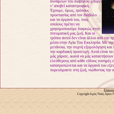
δυνάμεων του διαβόλου μπορεί
ν’ αποβεί
καταστροφική.
Έχουμε, όμως, τρόπους
προστασίας από τον διάβολο
και τα όργανά του, τους
οποίους πρέπει να
χρησιμοποιούμε διαρκώς
στην
πνευματική μας ζωή. Και οι
τρόποι αυτοί δεν είναι άλλοι από
την π
μέσα στην
Αγία Του Εκκλησία. Με την
μετάνοια, την συχνή εξομολόγηση και
την καρδιακή προσευχή. Αυτά
είναι τα
μάς
χάρισε, ικανά να μάς καταστήσουν
ελεύθερους από κάθε είδους νοσηρές
ε
κατατροπώνεται και
τα όργανά του εξε
πορευόμαστε στη ζωή, νιώθοντας την 
Επικοιν
Copyright Ιερός Ναός Αγίου 