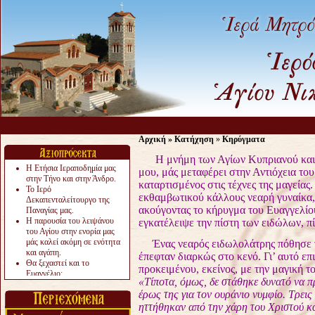
Αρχική
»
Κατήχηση
»
Κηρύγματα
Η μνήμη των Αγίων Κυπριανού και Ι
Η Ετήσια Ιεραποδημία μας
μου, μάς μεταφέρει στην Αντιόχεια το
στην Τήνο και στην Άνδρο.
καταρτισμένος στις τέχνες
της μαγείας.
Το Ιερό
εκθαμβωτικού
κάλλους νεαρή γυναίκα,
Δεκαπενταλείτουργο της
ακούγοντας το κήρυγμα του Ευαγγελίο
Παναγίας μας.
Η παρουσία του λειψάνου
εγκατέλειψε την πίστη των ειδώλων, 
του Αγίου στην ενορία μας
μάς καλεί ακόμη σε ενότητα
Ένας νεαρός ειδωλολάτρης πόθησε τ
και αγάπη.
έπεφταν διαρκώς στο κενό. Γι’ αυτό
επ
Θα ξεχαστεί και το
προκειμένου,
εκείνος, με την μαγική τ
Ευαγγέλιο;
«Τίποτα, όμως, δε στάθηκε δυνατό να 
Το «αργότερα» γίνεται
έρως της για τον ουράνιο νυμφίο.
Τρεις 
«πολύ αργά».
Ζητείται....
ηττήθηκαν
από την χάρη του Χριστού κ