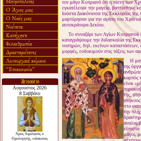
τον μάγο Κυπριανό ότι η πίστη των Χρ
εγκατέλειψε την μαγεία,
βαπτίσθηκε κα
Ιούστα Διακόνισσα της Εκκλησίας της Α
μαρτύρησαν για την αγάπη του Χριστ
αυτοκράτορα Δεκίου.
Το συναξάρι των Αγίων Κυπριανού κα
καταγράψουμε την διδασκαλία της Εκ
νοσηρών, δηλ. εκείνων
καταστάσεων, π
μορφές,
ευδοκιμούν στις τάξεις των α
Η μαν
της
όργα
ανθρώπ
καρπός 
είναι
«μί
παρακοή
της, στ
υπήκοο
στο φαι
την πλή
δραστηρ
αναλαμβ
εύπιστα
μάγοι, μ
μέντιουμ