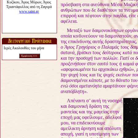
πρόσβαση στα ανεύθυνα Μέσα Μαζικ
ανθρώπων που δε
διαθέτουν τα πνευμα
επιρροή και πέφτουν στην παγίδα, είτε 
αφέλεια.
Μεταξύ των δαιμονοκίνητων οργάνων
οποία κινδυνεύουν να δαιμονιστούν, α
της επικίνδυνης
αυτής δραστηριότητας,
ο Άγιος Γρηγόριος ο Παλαμάς τους δαι
Ιερές Ακολουθίες του μήνα
σατανά, βρίσκει τους δεύτερους
κατά πο
και την
προσοχή των πολλών. Γιατί οι 
προξενήσουν στον εαυτό τους ή καμιά φ
«αφομοιωμένοι τω αρχεκάκω εχθρώ», μ
την ψυχή τους και τις
ψυχές εκείνων πο
δαιμονισμένοι κάποτε, με το θάνατο το
ενώ όσοι αμετανόητα αμαρτάνουν φέρν
αναπόβλητη».
Απέναντι σ’ αυτή τη νοσηρή
και δαιμονική δράση της
μαντείας
και της μαγείας στην
εποχή μας οφείλουμε, αδελφοί
μου, να
επιδεικνύουμε
αμείλικτη άρνηση και απόλυτη
αποχή, γιατί η
υποτίμηση των