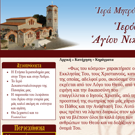
Αρχική
»
Κατήχηση
»
Κηρύγματα
«Φως του κόσμου» χαρακτήρισε ο Κ
Η Ετήσια Ιεραποδημία μας
Εκκλησίας Του, τους Χριστιανούς, κατ
στην Τήνο και στην Άνδρο.
της οποίας, αδελφοί
μου, ακούσαμε στ
Το Ιερό
εκχέεται από τον Λόγο του Θεού, από 
Δεκαπενταλείτουργο της
ειρήνη και την δικαιοσύνη
που
Παναγίας μας.
Η παρουσία του λειψάνου
επαγγέλλεται ο Ιησούς Χριστός, από τ
του Αγίου στην ενορία μας
προοπτική της σωτηρίας
που μάς χάρισ
μάς καλεί ακόμη σε ενότητα
το Πάθος και την Ανάστασή Του. Αυτό
και αγάπη.
φως
πρέπει να λάμπει διαρκώς στον κ
Θα ξεχαστεί και το
για να βλέπουν όλοι τα καλά
έργα των
Ευαγγέλιο;
Το «αργότερα» γίνεται
ανθρώπων του Θεού και να δοξάζουν τ
«πολύ αργά».
όνομά Του.
Ζητείται....