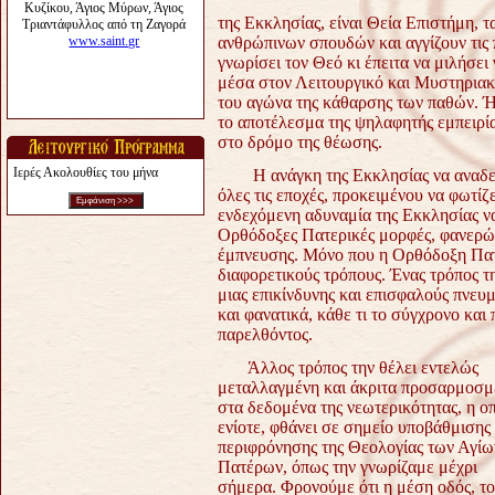
της
Εκκλησίας, είναι Θεία Επιστήμη, τ
ανθρώπινων σπουδών και αγγίζουν τις
γνωρίσει τον Θεό κι έπειτα να
μιλήσει 
μέσα στον
Λειτουργικό και Μυστηριακ
του αγώνα της κάθαρσης των παθών. 
το αποτέλεσμα της ψηλαφητής
εμπειρί
στο δρόμο
της θέωσης.
Ιερές Ακολουθίες του μήνα
Η ανάγκη της Εκκλησίας να αναδει
όλες τις εποχές, προκειμένου να φωτίζ
ενδεχόμενη αδυναμία της
Εκκλησίας να
Ορθόδοξες Πατερικές μορφές, φανερ
έμπνευσης. Μόνο που η Ορθόδοξη Πα
διαφορετικούς τρόπους. Ένας τρόπος
τ
μιας
επικίνδυνης και επισφαλούς πνευμ
και φανατικά, κάθε τι το σύγχρονο και
παρελθόντος.
Άλλος τρόπος την θέλει εντελώς
μεταλλαγμένη και άκριτα
προσαρμοσμ
στα δεδομένα της νεωτερικότητας, η οπ
ενίοτε,
φθάνει σε σημείο υποβάθμισης 
περιφρόνησης της Θεολογίας των
Αγίω
Πατέρων, όπως την γνωρίζαμε μέχρι
σήμερα. Φρονούμε ότι η
μέση οδός, τ