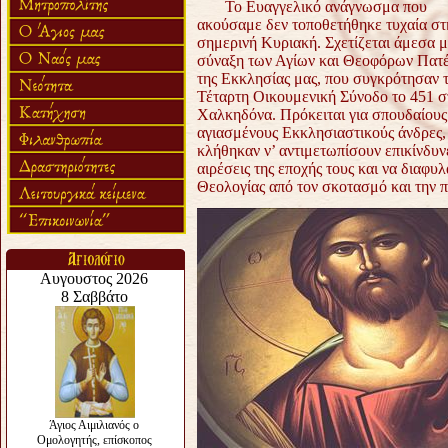
Το Ευαγγελικό ανάγνωσμα που
ακούσαμε δεν τοποθετήθηκε
τυχαία στ
σημερινή Κυριακή. Σχετίζεται άμεσα μ
σύναξη των
Αγίων και Θεοφόρων Πατ
της Εκκλησίας μας, που συγκρότησαν
Τέταρτη Οικουμενική Σύνοδο το 451 σ
Χαλκηδόνα. Πρόκειται
για σπουδαίους
αγιασμένους Εκκλησιαστικούς άνδρες,
κλήθηκαν ν’ αντιμετωπίσουν επικίνδυν
αιρέσεις της εποχής τους
και να διαφυ
Θεολογίας από τον σκοτασμό και την π