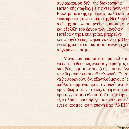
συγκερασμού δηλ. της διαχρονικής
Πατερικής σοφίας,
με τις νέες ανάγκες 
Εκκλησιαστικής εμπειρίας, αλλά και τ
επικαιροποιημένο τρόπο της Θεολογικ
σκέψης, που λειτουργεί ως
φυσική συν
και εξέλιξη του έργου των μεγάλων
Πατέρων της
Εκκλησίας, μπορεί να
λειτουργήσει ως το φως εκείνο της Θεί
γνώσης από το οποίο τόση ανάγκη έχει
σύγχρονος κόσμος.
Μόνο που απαραίτητη προϋπόθεση 
να επιτευχθεί ο ως άνω
συγκερασμός εί
ακριβώς, η μίμηση της ζωής και της Αγ
των θεραπόντων της
Θεολογικής Επιστ
να λειτουργούν, όχι εξαντλούμενοι σ’
απόλυτη αρμονία προς τον
υπεύθυνο Ε
προς
βίωμα της πίστεως, αρχή και τέλο
προσέγγιση του Θεού. Υπ’ αυτήν την 
εξακολουθεί να παράγει και να
προσφέρ
έχει ο
κόσμος και η εποχή μας. ΑΜΗΝ
Επικοιν