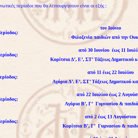
ωτικές περίοδοι που θα λειτουργήσουν είναι οι εξής :
τον Ιούνιο
ερίοδος:
Φιλοξενία παιδιών από την Ου
από 30 Ιουνίου έως 11 Ιουλ
ερίοδος:
Κορίτσια Δ’, Ε’, ΣΤ’ Τάξεως Δημοτικού κ
από 11 έως 22 Ιουλίου
ερίοδος:
Αγόρια Δ’, Ε’, ΣΤ’ Τάξεως Δημοτικού κα
από 22 Ιουλίου έως 2 Αυγούσ
ερίοδος:
Αγόρια Β’, Γ’ Γυμνασίου & παιδι
από 2 έως 13 Αυγούστου
ερίοδος:
Κορίτσια Β’, Γ’ Γυμνασίου & παιδ