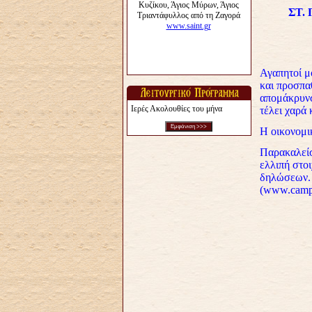
ΣΤ. 
Αγαπητοί μο
και προσπα
απομάκρυνσ
Ιερές Ακολουθίες του μήνα
τέλει χαρά
Η οικονομι
Παρακαλείσ
ελλιπή στοι
δηλώσεων. 
(www.campi