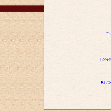
Γρ
Γραφε
Κέντρ