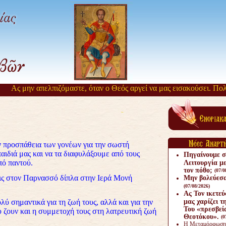
Ας μην απελπιζόμαστε, όταν ο Θεός αργεί να μας εισακούσει. Πολλά 
ν προσπάθεια των γονέων για την σωστή
αιδιά μας και να τα διαφυλάξουμε από τους
Πηγαίνουμε σ
πό παντού.
Λειτουργία με
τον πόθο;
(07/0
ις στον Παρνασσό δίπλα στην Ιερά Μονή
Μην βολεύεσαι
(07/08/2026)
Ας Τον ικετεύ
ύ σημαντικά για τη ζωή τους, αλλά και για την
μας χαρίζει τ
Του «πρεσβεία
υ ζουν και η συμμετοχή τους στη λατρευτική ζωή
Θεοτόκου».
(0
Η Μεταμόρφωση έ