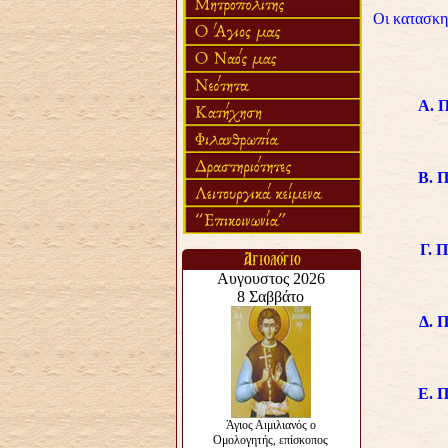
Οι κατασκην
Α. Π
Β. Π
Γ. Π
Δ. Π
Ε. Π