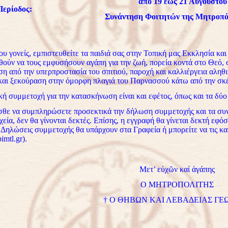
από 19 έως 21 Αυγούστου
Περίοδος:
Συνάντηση Φοιτητών της Μητροπό
υ γονείς, εμπιστευθείτε τα παιδιά σας στην Τοπική μας Εκκλησία και 
θούν να τους εμφυσήσουν αγάπη για την ζωή, πορεία κοντά στο Θεό, 
η από την υπερπροστασία του σπιτιού, παροχή και καλλιέργεια αληθι
 και ξεκούραση στην όμορφη πλαγιά του Παρνασσού κάτω από την σκέ
κή συμμετοχή για την κατασκήνωση είναι και εφέτος, όπως και τα δύ
θε να συμπληρώσετε προσεκτικά την δήλωση συμμετοχής και τα συν
χεία, δεν θα γίνονται δεκτές. Επίσης, η εγγραφή θα γίνεται δεκτή εφό
Δηλώσεις συμμετοχής θα υπάρχουν στα Γραφεία ή μπορείτε να τις κα
mtl.gr).
Μετ’ εὐχῶν καί ἀγάπης
Ο ΜΗΤΡΟΠΟΛΙΤΗΣ
† Ο ΘΗΒΩΝ ΚΑΙ ΛΕΒΑΔΕΙΑΣ ΓΕ