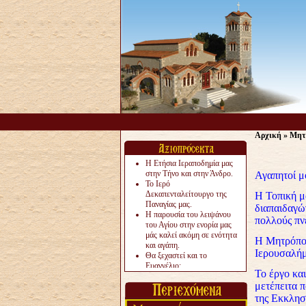
Αρχική
»
Μητ
Η Ετήσια Ιεραποδημία μας
στην Τήνο και στην Άνδρο.
Αγαπητοί μ
Το Ιερό
Δεκαπενταλείτουργο της
Η Τοπική μ
Παναγίας μας.
διαπαιδαγώ
Η παρουσία του λειψάνου
πολλούς πνε
του Αγίου στην ενορία μας
μάς καλεί ακόμη σε ενότητα
Η Μητρόπολ
και αγάπη.
Ιερουσαλήμ
Θα ξεχαστεί και το
Ευαγγέλιο;
Το έργο και
Το «αργότερα» γίνεται
μετέπειτα π
«πολύ αργά».
Ζητείται....
της Εκκλησί