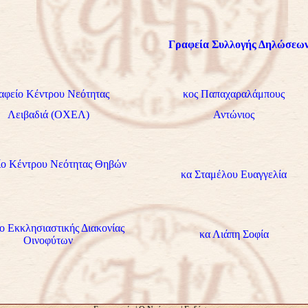
Γραφεία Συλλογής Δηλώσεω
αφείο Κέντρου Νεότητας
κος Παπαχαραλάμπους
Λειβαδιά (ΟΧΕΛ)
Αντώνιος
ίο Κέντρου Νεότητας Θηβών
κα Σταμέλου Ευαγγελία
ο Εκκλησιαστικής Διακονίας
κα Λιάπη Σοφία
Οινοφύτων