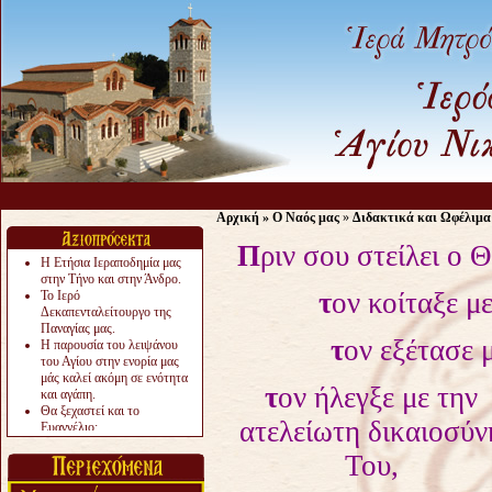
Αρχική
»
Ο Ναός μας
»
Διδακτικά και Ωφέλιμα
Π
ριν σου στείλει ο 
Η Ετήσια Ιεραποδημία μας
στην Τήνο και στην Άνδρο.
τ
ον κοίταξε μ
Το Ιερό
Δεκαπενταλείτουργο της
Παναγίας μας.
τ
ον εξέτασε 
Η παρουσία του λειψάνου
του Αγίου στην ενορία μας
μάς καλεί ακόμη σε ενότητα
τ
ον ήλεγξε με την
και αγάπη.
Θα ξεχαστεί και το
ατελείωτη δικαιοσύν
Ευαγγέλιο;
Το «αργότερα» γίνεται
Του,
«πολύ αργά».
Ζητείται....