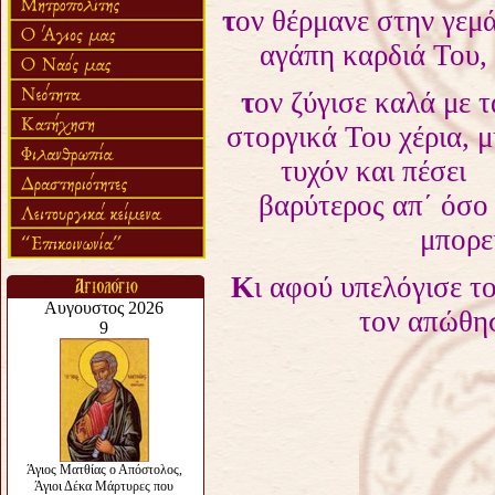
τ
ον θέρμανε στην γεμ
αγάπη καρδιά Του,
τ
ον ζύγισε καλά με τ
στοργικά Του χέρια, 
τυχόν και πέσει
βαρύτερος απ΄ όσο
μπορε
Κ
ι αφού υπελόγισε τ
τον απώθη