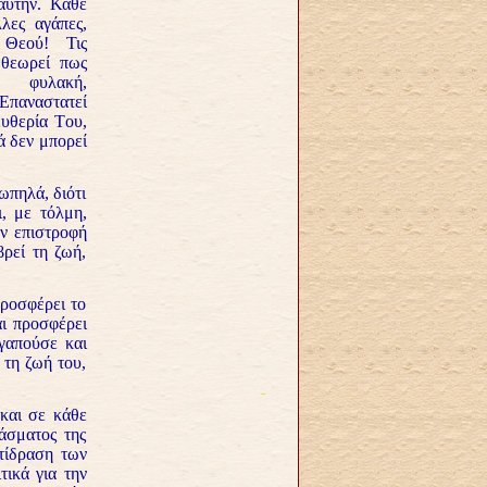
αυτήν. Κάθε
λες αγάπες,
Θεού! Τις
 θεωρεί πως
 φυλακή,
Επαναστατεί
ευθερία Του,
ά δεν μπορεί
ωπηλά, διότι
ι, με τόλμη,
ην επιστροφή
ρεί τη ζωή,
ροσφέρει το
αι προσφέρει
αγαπούσε και
 τη ζωή του,
και σε κάθε
άσματος της
ντίδραση των
τικά για την