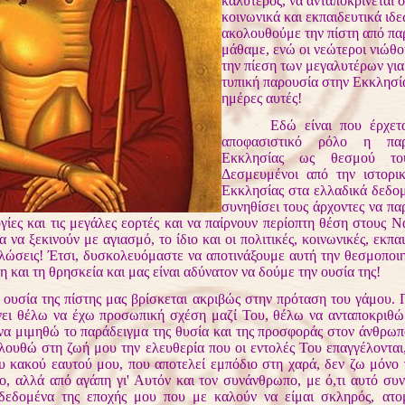
καλύτερος, να ανταποκρίνεται 
κοινωνικά και εκπαιδευτικά ιδε
ακολουθούμε την πίστη από πα
μάθαμε, ενώ οι νεώτεροι νιώθ
την πίεση των μεγαλυτέρων για
τυπική παρουσία στην Εκκλησία,
ημέρες αυτές!
Εδώ είναι που έρχεται 
αποφασιστικό ρόλο η παρ
Εκκλησίας ως θεσμού του
Δεσμευμένοι από την ιστορι
Εκκλησίας στα ελλαδικά δεδομ
συνηθίσει τους άρχοντες να πα
γίες και τις μεγάλες εορτές και να παίρνουν περίοπτη θέση στους Ν
 να ξεκινούν με αγιασμό, το ίδιο και οι πολιτικές, κοινωνικές, εκπαι
λώσεις! Έτσι, δυσκολευόμαστε να αποτινάξουμε αυτή την θεσμοποι
τη και τη θρησκεία και μας είναι αδύνατον να δούμε την ουσία της!
σία της πίστης μας βρίσκεται ακριβώς στην πρόταση του γάμου. 
ει θέλω να έχω προσωπική σχέση μαζί Του, θέλω να ανταποκριθώ
να μιμηθώ το παράδειγμα της θυσία και της προσφοράς στον άνθρω
ολουθώ στη ζωή μου την ελευθερία που οι εντολές Του επαγγέλονται
ου κακού εαυτού μου, που αποτελεί εμπόδιο στη χαρά, δεν ζω μόνο 
ιο, αλλά από αγάπη γι' Αυτόν και τον συνάνθρωπο, με ό,τι αυτό συν
εδομένα της εποχής μου που με καλούν να είμαι σκληρός, ατομ