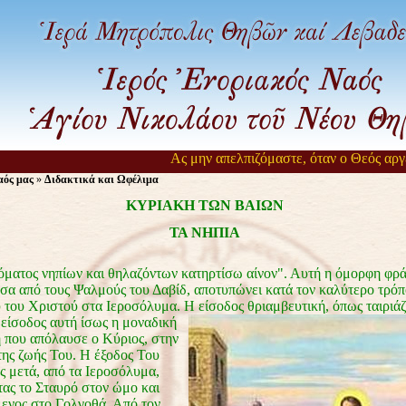
Ας μην απελπιζόμαστε, όταν ο Θεός αργεί να μας ε
ός μας
»
Διδακτικά και Ωφέλιμα
ΚΥΡΙΑΚΗ ΤΩΝ ΒΑΙΩΝ
ΤΑ ΝΗΠΙΑ
ος νηπίων και θηλαζόντων κατηρτίσω αίνον". Αυτή η όμορφη φρά
σα από τους Ψαλμούς του Δαβίδ, αποτυπώνει κατά τον καλύτερο τρόπ
 του Χριστού στα Ιεροσόλυμα. Η είσοδος θριαμβευτική, όπως ταιριάζε
είσοδος αυτή ίσως η μοναδική
ή που απόλαυσε ο Κύριος, στην
της ζωής Του. Η έξοδος Του
ς μετά, από τα Ιεροσόλυμα,
τας το Σταυρό στον ώμο και
ενος στο Γολγοθά. Από τον