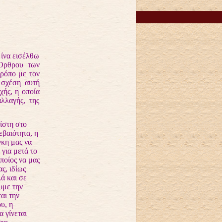
ίνα εισέλθω
 Όρθρου των
ρόπο με τον
 σχέση αυτή
χής, η οποία
λλαγής, της
ίστη στο
εβαιότητα, η
γκη μας να
για μετά το
ποίος να μας
ς, ιδίως
λά και σε
υμε την
αι την
υ, η
 γίνεται