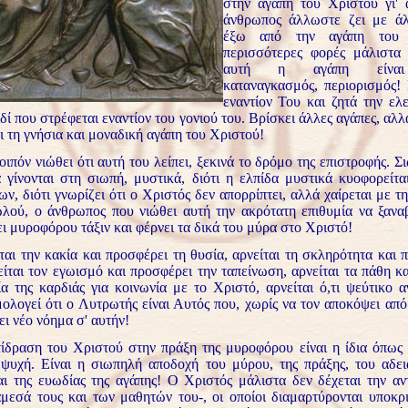
στην αγάπη του Χριστού γι' 
άνθρωπος άλλωστε ζει με άλ
έξω από την αγάπη του 
περισσότερες φορές μάλιστα
αυτή η αγάπη είναι
καταναγκασμός, περιορισμός! 
εναντίον Του και ζητά την ελ
δί που στρέφεται εναντίον του γονιού του. Βρίσκει άλλες αγάπες, αλλ
ι τη γνήσια και μοναδική αγάπη του Χριστού!
ν νιώθει ότι αυτή του λείπει, ξεκινά το δρόμο της επιστροφής. Σι
 γίνονται στη σιωπή, μυστικά, διότι η ελπίδα μυστικά κυοφορείτα
ν, διότι γνωρίζει ότι ο Χριστός δεν απορρίπτει, αλλά χαίρεται με τ
λού, ο άνθρωπος που νιώθει αυτή την ακρότατη επιθυμία να ξαναβ
ι μυροφόρου τάξιν και φέρνει τα δικά του μύρα στο Χριστό!
ην κακία και προσφέρει τη θυσία, αρνείται τη σκληρότητα και π
είται τον εγωισμό και προσφέρει την ταπείνωση, αρνείται τα πάθη κ
ία της καρδιάς για κοινωνία με το Χριστό, αρνείται ό,τι ψεύτικο 
ολογεί ότι ο Λυτρωτής είναι Αυτός που, χωρίς να τον αποκόψει από
ι νέο νόημα σ' αυτήν!
ση του Χριστού στην πράξη της μυροφόρου είναι η ίδια όπως 
ψυχή. Είναι η σιωπηλή αποδοχή του μύρου, της πράξης, του αδει
αι της ευωδίας της αγάπης! Ο Χριστός μάλιστα δεν δέχεται την α
μεσά τους και των μαθητών του-, οι οποίοι διαμαρτύρονται υποκρι