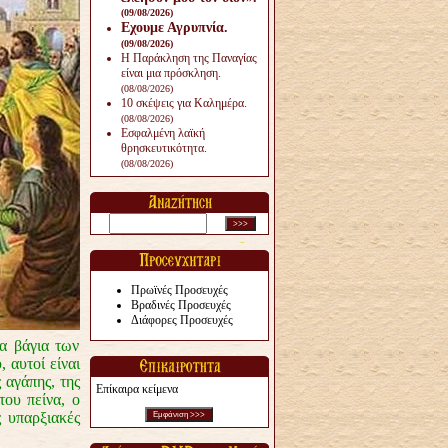
(09/08/2026)
Εχουμε Αγρυπνία.
(09/08/2026)
Η Παράκληση της Παναγίας
είναι μια πρόσκληση.
(08/08/2026)
10 σκέψεις για Καλημέρα.
(08/08/2026)
Εσφαλμένη λαϊκή
θρησκευτικότητα.
(08/08/2026)
Πρωϊνές Προσευχές
Βραδινές Προσευχές
Διάφορες Προσευχές
τα βάγια των
, αυτοί είναι
 αγάπης, της
Επίκαιρα κείμενα
του πείνα, ο
ς υπαρξιακές