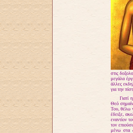
στις δοξολο
μεγάλα έργα
άλλες εκδη
για την πίσ
Γιατί η ου
Θεό σημαίν
Του, θέλω 
έδειξε, ακ
εναντίον τ
τον επιούσ
μένω στα δ