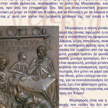
στην οποία βρίσκεται, αναλαμβάνει το ρόλο της Μυροφόρου, και
α, πριν από τον ενταφιασμό Του. Με μια συγκλονιστική χειρονο
είφει με μύρο τα πόδια του Κυρίου, και τα σκουπίζει με τα δάκρυα κ
οντας μ' αυτό τον τρόπο την έμπρακτη μετάνοιά της, την οποία ο 
Μυροφόρος η πόρνη γυναίκα
ψυχή της οποίας παρέμεινε η ε
και η συναίσθηση της αμαρτωλ
Δάκρυα, μύρα, ταπείνωση, ανα
με τα αισθήματα αγάπης προς Α
οποίος την λυτρώνει από την αμ
μιλά, μονάχα πράττει. Δε φωνάζ
αγαπά, μονάχα προσφέρει, δεν 
είναι αμαρτωλή, μονάχα μετανο
φοβάται την κατακραυγή, προέχ
σωτηρία, δεν μένει να χαρεί για
του Θεού, μόνο εισέρχεται στο 
της, για να συνειδητοποιήσει ότ
ζωής έχει ένα αβάσταχτο χρέος
συναίσθησης της ευεργεσίας κα
προς τον Κύριο!
Μυροφόρος είναι και η σ
ψυχής που νιώθει ότι δεν αντ