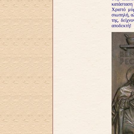
κατάσταση 
Χριστό μύρ
σιωπηλή, αλ
της, δείχν
αποδεκτή!