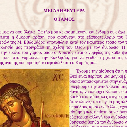
ΜΕΓΑΛΗ ΔΕΥΤΕΡΑ
Ο ΓΑΜΟΣ
ώνα σου βλέπω, Σωτήρ μου κεκοσμημένον, και ένδυμα ουκ έχω, 
 Αυτή η όμορφη φράση, που ακούγεται στο εξαποστειλάριο του
ρών της Μ. Εβδομάδος, αποτυπώνει κατά τον καλύτερο τρόπο τον τ
κκλησία μας περιγράφει τη σχέση του Θεού με τον άνθρωπο. Η
 την εικόνα του γάμου, όπου ο Χριστός είναι ο νυμφίος της κάθε ψυ
α μπει στο νυμφώνα, την Εκκλησία, για να γευθεί τη χαρά της α
της αγάπης που προσφέρει αφειδώλευτα ο Κύριός μας!
Έχουμε την αίσθηση ότι η π
Θεό είναι περίπου μια μαγική β
οποία ανταποκρίνεται στην ανά
υπερβούμε την ανασφάλειά μας 
θάνατο, να υπάρχει Κάποιος ο ο
βοηθά στις δύσκολες στιγμές μα
όταν κλονίζεται η υγεία μας αλ
περιόδους κρίσεων. Άλλοι, έχο
αίσθηση πως η πίστη συνεπάγετ
εξωτερική αλλαγή του ανθρώπο
θρησκεία βοηθά τον άνθρωπο να