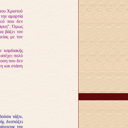
του Χριστού
 την αμαρτία
Θεό που δεν
νάγκη". Όμως
μα βάζει τον
ρείας με τον
 καρδιακής
 απέχει πολύ
δοση που δεν
ση και στάση
ούσα τάξιν,
ής δεσπόζει
αίνοντας την