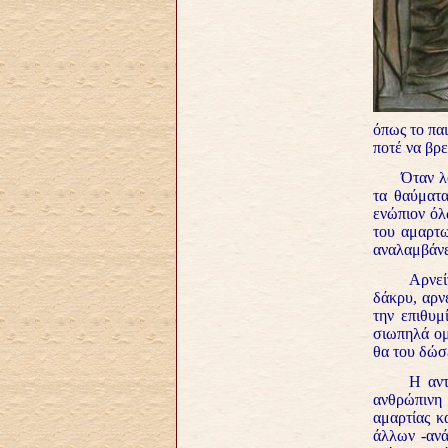
όπως το παι
ποτέ να βρε
Όταν λοιπό
τα θαύματα
ενώπιον όλω
του αμαρτω
αναλαμβάνε
Αρνείται τ
δάκρυ, αρν
την επιθυμ
σιωπηλά ομ
θα του δώσε
Η αντίδρα
ανθρώπινη 
αμαρτίας κ
άλλων -ανά