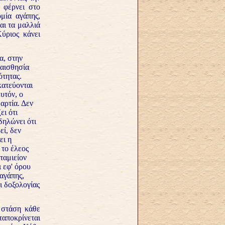
 φέρνει στο
μία αγάπης,
αι τα μαλλιά
Κύριος κάνει
, στην
υαισθησία
ότητας.
κατεύονται
υτόν, ο
αρτία. Δεν
ει ότι
δηλώνει ότι
εί, δεν
ει η
 το έλεος
ταμιείον
ι εφ' όρου
 αγάπης,
ι δοξολογίας
τάση κάθε
αποκρίνεται