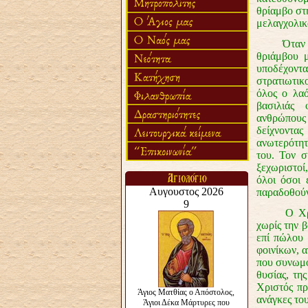
θρίαμβο στ
μελαγχολικ
Όταν ένας
θριάμβου μ
υποδέχοντα
στρατιωτικ
όλος ο λαό
βασιλιάς 
ανθρώπους
δείχνοντας
ανωτερότη
του. Τον σ
ξεχωριστοί
όλοι όσοι 
παραδοθούν
Ο Χριστό
χωρίς την 
επί πώλου 
φοινίκων, α
που συνωμοτ
θυσίας, τη
Χριστός πρ
ανάγκες του