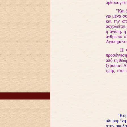
ορθολογιστ
"Και ένδυμ
για μένα σ
και την α
ασχολείται
η αγάπη, η
άνθρωπο σ'
Αγαπημένο 
Η Ορθοδο
προσέγγιση
από τη θεώ
ξέρουμε! Α
ζωής, τότε
"Κύριε, η 
οδυρομένη 
στην ακολο