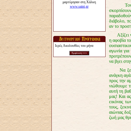
Τον συνοδ
σκορπίσουν
παραδοθούν
διάβολο, π
αν το προσ
Αξίζει να 
η αφοβία τ
ουσιαστικο
Ιερές Ακολουθίες του μήνα
αγωνία για
προτρέπουν
να βγει στη
Να ξεπερά
ανάγκη αγάπ
προς την α
νιώθουμε τ
αυτή τη βαθ
μας! Και α
εικόνας τω
τους, ξεκι
αιώνιας δο
ζωή μας θρι