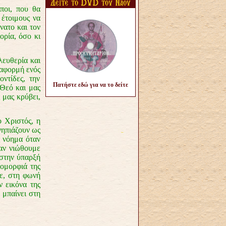
οι, που θα
έτοιμους να
νατο και τον
ορία, όσο κι
λευθερία και
 αφορμή ενός
ντίδες, την
Πατήστε εδώ για να το δείτε
 Θεό και μας
 μας κρύβει,
 Χριστός, η
νηπιάζουν ως
ς νόημα όταν
ταν νιώθουμε
 στην ύπαρξή
 ομορφιά της
ε, στη φωνή
ν εικόνα της
 μπαίνει στη