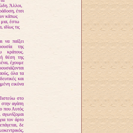
στα
ώδη. Άλλοι,
ράδοση, έτσι
ουν κάπως
 μια, έστω
 ιδίως τις
να παίξει
ουσία της
 κράτους.
κή θέση της
ένα, έχουμε
ρουσιάζονται
αούς, όλα τα
δευτικές και
ημένη εικόνα
Πιστεύω στο
 στην αγάπη
πο που Αυτός
, αγωνίζομαι
για τον άρτο
επάγεται, δε
οκεντρικός,