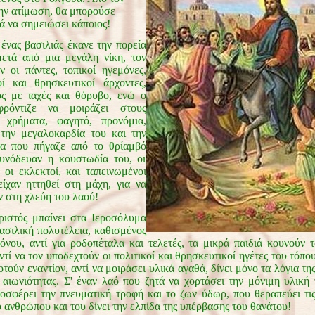
ην ατίμωση, θα μπορούσε
ά να σημειώσει κάποιος!
 βασιλιάς έκανε την πορεία
ετά από μια μεγάλη νίκη, τον
ν οι πάντες, τοπικοί ηγεμόνες,
οί και θρησκευτικοί άρχοντες,
ς με ιαχές και θόρυβο, ενώ ο
φρόντιζε να μοιράζει στους
 χρήματα, φαγητό, προνόμια,
 την μεγαλοκαρδία του και την
τα που πήγαζε από το θρίαμβό
υνόδευαν η κουστωδία του, οι
, οι εκλεκτοί, και ταπεινωμένοι
είχαν ηττηθεί στη μάχη, για να
 στη χλεύη του λαού!
ς μπαίνει στα Ιεροσόλυμα
βασιλική πολυτέλεια, καθισμένος
όνου, αντί για ροδοπέταλα και τελετές, τα μικρά παιδιά κουνούν 
ντί να τον υποδεχτούν οι πολιτικοί και θρησκευτικοί ηγέτες του τόπου
ούν εναντίον, αντί να μοιράσει υλικά αγαθά, δίνει μόνο τα λόγια της
ς αιωνιότητας. Σ' έναν λαό που ζητά να χορτάσει την μόνιμη υλική 
οσφέρει την πνευματική τροφή και το ζων ύδωρ, που θεραπεύει τι
 ανθρώπου και του δίνει την ελπίδα της υπέρβασης του θανάτου!