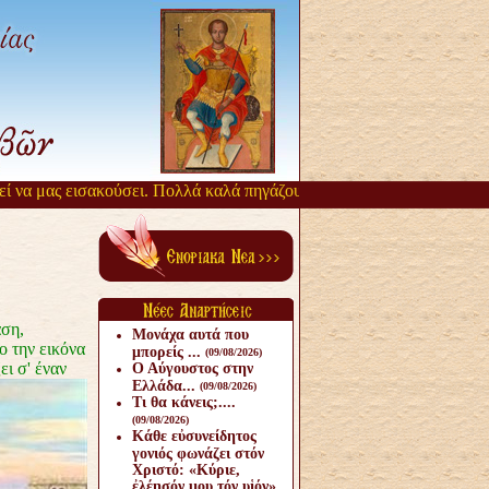
ισακούσει. Πολλά καλά πηγάζουν, από την αργοπορία αυτή. Όσιος Παΐ
ση,
Μονάχα αυτά που
ο την εικόνα
μπορείς ...
(09/08/2026)
ι σ' έναν
Ο Αύγουστος στην
Ελλάδα...
(09/08/2026)
Τι θα κάνεις;....
(09/08/2026)
Κάθε εὐσυνείδητος
γονιός φωνάζει στόν
Χριστό: «Κύριε,
ἐλέησόν μου τόν υἱόν».