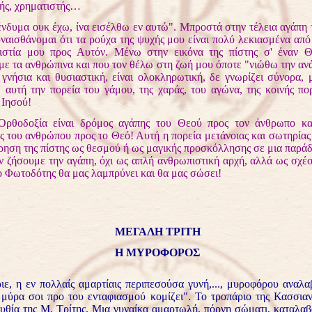
ής, χρηματιστής…
α ουκ έχω, ίνα εισέλθω εν αυτώ". Μπροστά στην τέλεια αγάπη 
υναισθάνομαι ότι τα ρούχα της ψυχής μου είναι πολύ λεκιασμένα από
πιστία μου προς Αυτόν. Μένω στην εικόνα της πίστης σ' έναν 
 με τα ανθρώπινα και που τον θέλω στη ζωή μου όποτε "νιώθω την α
 γνήσια και θυσιαστική, είναι ολοκληρωτική, δε γνωρίζει σύνορα, 
 αυτή την πορεία του γάμου, της χαράς, του αγώνα, της κοινής πο
Ιησού!
ξία είναι δρόμος αγάπης του Θεού προς τον άνθρωπο και
ς του ανθρώπου προς το Θεό! Αυτή η πορεία μετάνοιας και σωτηρίας
ρηση της πίστης ως θεσμού ή ως μαγικής προσκόλλησης σε μια παρά
ν ζήσουμε την αγάπη, όχι ως απλή ανθρωπιστική αρχή, αλλά ως σχέ
 ο Φωτοδότης θα μας λαμπρύνει και θα μας σώσει!
ΜΕΓΑΛΗ ΤΡΙΤΗ
Η ΜΥΡΟΦΟΡΟΣ
εν πολλαίς αμαρτίαις περιπεσούσα γυνή,..., μυροφόρου αναλαβ
μύρα σοι προ του ενταφιασμού κομίζει". Το τροπάριο της Κασσιαν
υθία της Μ. Τρίτης. Μια γυναίκα αμαρτωλή, πόρνη σώματι, καταλαβ