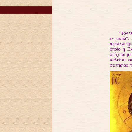
"Τον νυμφ
εν αυτώ".
πρώτων ημε
οποίο η Ε
ορίζεται με
καλείται ν
σωτηρίας, 