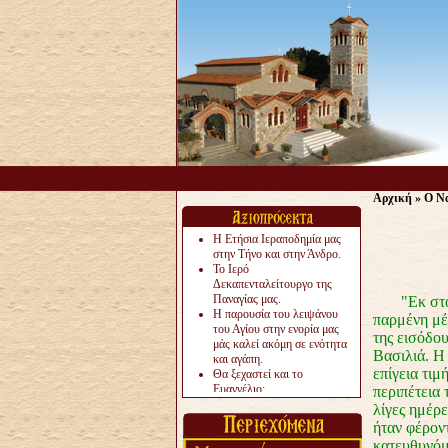
Αρχική
»
Ο Να
Η Ετήσια Ιεραποδημία μας
στην Τήνο και στην Άνδρο.
Το Ιερό
Δεκαπενταλείτουργο της
Παναγίας μας.
"Εκ στόματ
Η παρουσία του λειψάνου
παρμένη μέ
του Αγίου στην ενορία μας
της εισόδου
μάς καλεί ακόμη σε ενότητα
Βασιλιά.
Η 
και αγάπη.
επίγεια τιμ
Θα ξεχαστεί και το
Ευαγγέλιο;
περιπέτεια 
Το «αργότερα» γίνεται
λίγες ημέρε
«πολύ αργά».
ήταν φέρον
Ζητείται....
κατευθυνόμ