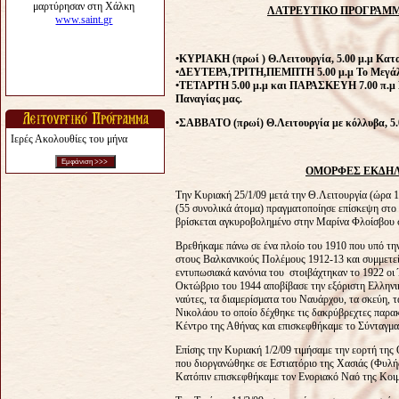
ΛΑΤΡΕΥΤΙΚΟ ΠΡΟΓΡΑΜΜ
•ΚΥΡΙΑΚΗ
(
πρωί
)
Θ.Λειτουργία, 5.00 μ.μ Κατ
•ΔΕΥΤΕΡΑ,ΤΡΙΤΗ,ΠΕΜΠΤΗ 5.00 μ.μ Το Μεγάλ
•ΤΕΤΑΡΤΗ 5.00 μ.μ και ΠΑΡΑΣΚΕΥΗ 7.00 π.μ Η 
Παναγίας μας.
•ΣΑΒΒΑΤΟ
(
πρωί
)
Θ.Λειτουργία με κόλλυβα, 5.
Ιερές Ακολουθίες του μήνα
ΟΜΟΡΦΕΣ ΕΚΔΗΛ
Την Κυριακή 25/1/09 μετά την Θ.Λειτουργία (ώρα 
(55 συνολικά άτομα) πραγματοποίησε επίσκεψη σ
βρίσκεται αγκυροβολημένο στην Μαρίνα Φλοίσβου
Βρεθήκαμε πάνω σε ένα πλοίο του 1910 που υπό τ
στους Βαλκανικούς Πολέμους 1912-13 και συμμετε
εντυπωσιακά κανόνια του στοιβάχτηκαν το 1922 οι
Οκτώβριο του 1944 αποβίβασε την εξόριστη Ελληνι
ναύτες, τα διαμερίσματα του Ναυάρχου, τα σκεύη, 
Νικολάου το οποίο δέχθηκε τις δακρύβρεχτες παρακ
Κέντρο της Αθήνας και επισκεφθήκαμε το Σύνταγμα
Eπίσης την Κυριακή 1/2/09 τιμήσαμε την εορτή 
που διοργανώθηκε σε Εστιατόριο της Χασιάς (Φυλής
Κατόπιν επισκεφθήκαμε τον Ενοριακό Ναό της Κοιμ