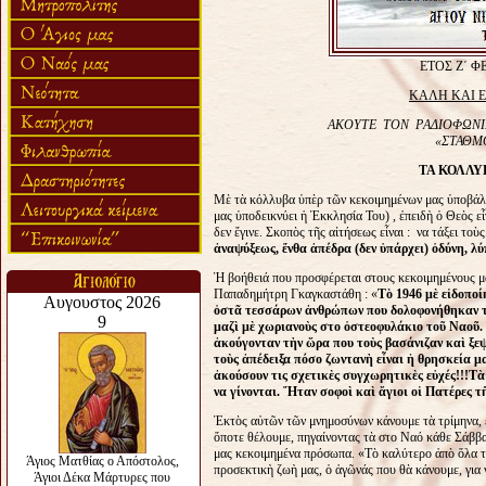
ΕΤΟΣ Ζ΄ Φ
ΚΑΛΗ
ΚΑΙ 
AKOYTE TON ΡAΔIOΦΩΝΙ
«ΣΤΑΘΜ
ΤΑ ΚΟΛΛΥΒΑ
Μὲ τὰ κόλλυβα ὑπὲρ τῶν κεκοιμημένων μας ὑποβάλλο
μας ὑποδεικνύει ἡ Ἐκκλησία Του) , ἐπειδὴ ὁ Θεὸς ε
δεν ἔγινε. Σκοπὸς τῆς αἰτήσεως εἶναι : να τάξει το
ἀ
ναψύξεως,
ἔ
νθα
ἀ
πέδρα (δεν
ὑ
πάρχει)
ὀ
δύνη, λ
Ἡ βοήθειά που προσφέρεται στους κεκοιμημένους μας
Παπαδημήτρη Γκαγκαστάθη : «
Τ
ὸ
1946 μ
ὲ
ε
ἰ
δοπο
ὀ
στ
ᾶ
τεσσάρων
ἀ
νθρώπων που δολοφονήθηκαν 
μαζ
ὶ
μ
ὲ
χωριανο
ὺ
ς στο
ὀ
στεοφυλάκιο το
ῦ
Ναο
ῦ
.
ἀ
κούγονταν τ
ὴ
ν
ὥ
ρα που το
ὺ
ς βασάνιζαν κα
ὶ
ξε
το
ὺ
ς
ἀ
πέδειξα πόσο ζωνταν
ὴ
ε
ἶ
ναι
ἡ
θρησκεία μ
ἀ
κούσουν τις σχετικ
ὲ
ς συγχωρητικ
ὲ
ς ε
ὐ
χές!!!Τ
ὰ
να γίνονται.
Ἤ
ταν σοφο
ὶ
κα
ὶ
ἅ
γιοι ο
ἱ
Πατέρες τ
Ἐκτὸς αὐτῶν τῶν μνημοσύνων κάνουμε τὰ τρίμηνα, 
ὅποτε θέλουμε, πηγαίνοντας τὰ στο Ναό κάθε Σάββ
μας κεκοιμημένα πρόσωπα. «Τὸ καλύτερο ἀπὸ ὅλα τὰ
προσεκτικὴ ζωὴ μας, ὁ ἀγῶνάς που θὰ κάνουμε, για