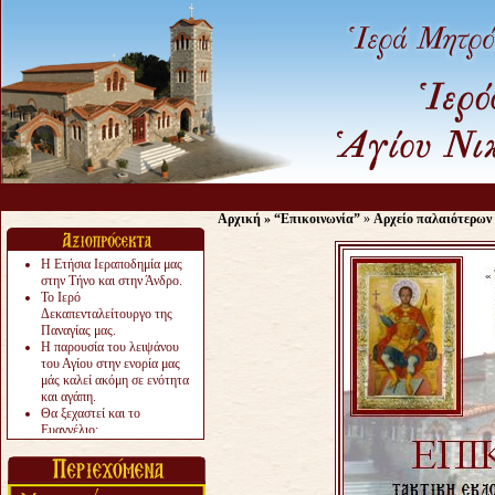
Αρχική
»
“Επικοινωνία”
»
Αρχείο παλαιότερων
Η Ετήσια Ιεραποδημία μας
στην Τήνο και στην Άνδρο.
Το Ιερό
Δεκαπενταλείτουργο της
Παναγίας μας.
Η παρουσία του λειψάνου
του Αγίου στην ενορία μας
μάς καλεί ακόμη σε ενότητα
και αγάπη.
Θα ξεχαστεί και το
Ευαγγέλιο;
Το «αργότερα» γίνεται
«πολύ αργά».
Ζητείται....