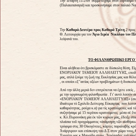
Την Τετάρτη 11/2/09 συμμετείχαμε στον εορτασμό
(Παλαιοπαναγιά) και προσκυνήσαμε στον παλαιό Ναό
Την
Καθαρά Δευτέρα προς Καθαρά Τρίτη
2 προς
Θ. Λειτουργία για τον
Άγιο Ιερέα Νικόλαο τον Π
λείψανά του.
ΤΟ ΦΙΛΑΝΘΡΩΠΙΚΟ ΕΡΓΟ 
Είναι αλήθεια ότι βρισκόμαστε σε δύσκολη θέση. Ε
ΕΝΟΡΙΑΚΟΥ ΤΑΜΕΙΟΥ ΑΛΛΗΛΕΓΓΥΗΣ, επειδή δεν έ
μας, απλά ζούμε τη ζωή της Εκκλησίας μας και θέλ
, οι οποίοι εξ’’αιτίας οξέων προβλημάτων ή δυσκολ
Από την άλλη μεριά δεν επιτρέπεται να έχετε εσείς , 
με την οργανωμένη φιλανθρωπία . Γι’ αυτό λοιπόν 
«ΕΝΟΡΙΑΚΟΥ ΤΑΜΕΙΟΥ ΑΛΛΗΛΕΓΓΥΗΣ» (συνολικά 
ἰδιαίτερα τὸ Σχολεῖο Δεύτερης Εὐκαιρίας που λειτο
καθαριότητας, ρούχα κ.α) για τὶς κρατούμενες καὶ 
συζητήσαμε μὲ 15 περίπου κρατούμενες μέσα σὲ ἕνα
κ. Κλ.Πυρουνάκη μία ἐκ τῶν κυριών μας, ἔδειξε σ
πλαίσια τοῦ προγράμματος «ἀνάμνησῃ τῶν αἰσθήσεω
τρόφιμα στις 30 Οἰκογένειες, κάρτες παραλαβής κ
Ἀνάργυροι» και επίσκεψη του Δ.Σ στον χώρο τους,
Ἐνορίτη μας κ.Μαυρίδη στους Ἱερόπαιδες τοῦ ναοῦ 