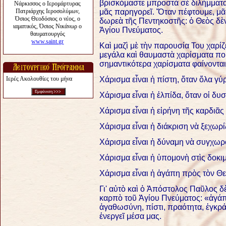
βρισκόμαστε μπροστὰ σὲ διλήμματα,
μᾶς παρηγορεῖ. Ὅταν πέφτουμε, μ
δωρεὰ τῆς Πεντηκοστῆς: ὁ Θεὸς δὲν 
Ἁγίου Πνεύματος.
Καὶ μαζὶ μὲ τὴν παρουσία Του χαρίζ
μεγάλα καὶ θαυμαστὰ χαρίσματα πο
σημαντικότερα χαρίσματα φαίνονται
Ιερές Ακολουθίες του μήνα
Χάρισμα εἶναι ἡ πίστη, ὅταν ὅλα γύ
Χάρισμα εἶναι ἡ ἐλπίδα, ὅταν οἱ δυ
Χάρισμα εἶναι ἡ εἰρήνη τῆς καρδιᾶ
Χάρισμα εἶναι ἡ διάκριση νὰ ξεχωρ
Χάρισμα εἶναι ἡ δύναμη νὰ συγχωρ
Χάρισμα εἶναι ἡ ὑπομονὴ στὶς δοκιμ
Χάρισμα εἶναι ἡ ἀγάπη πρὸς τὸν Θ
Γι' αὐτὸ καὶ ὁ Ἀπόστολος Παῦλος δὲ
καρπὸ τοῦ Ἁγίου Πνεύματος: «ἀγάπη
ἀγαθωσύνη, πίστι, πραότητα, ἐγκρά
ἐνεργεῖ μέσα μας.