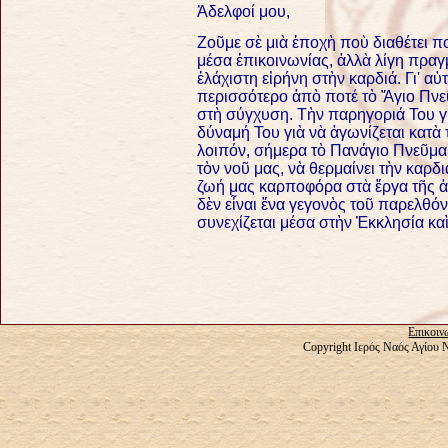
Ἀδελφοί μου,
Ζοῦμε σὲ μιὰ ἐποχὴ ποὺ διαθέτει π
μέσα ἐπικοινωνίας, ἀλλὰ λίγη πραγ
ἐλάχιστη εἰρήνη στὴν καρδιά. Γι' 
περισσότερο ἀπὸ ποτέ τὸ Ἅγιο Πνε
στὴ σύγχυση. Τὴν παρηγοριά Του γι
δύναμή Του γιὰ νὰ ἀγωνίζεται κατὰ
λοιπόν, σήμερα τὸ Πανάγιο Πνεῦμα 
τὸν νοῦ μας, νὰ θερμαίνει τὴν καρδι
ζωή μας καρποφόρα στὰ ἔργα τῆς 
δὲν εἶναι ἕνα γεγονὸς τοῦ παρελθό
συνεχίζεται μέσα στὴν Ἐκκλησία κα
Επικοιν
Copyright Ιερός Ναός Αγίου 