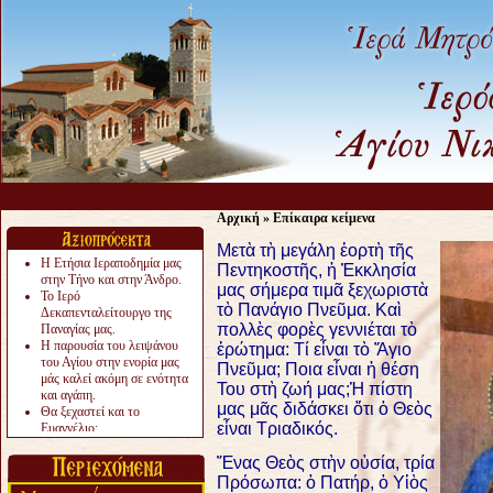
Αρχική
»
Επίκαιρα κείμενα
Μετὰ τὴ μεγάλη ἑορτὴ τῆς
Η Ετήσια Ιεραποδημία μας
Πεντηκοστῆς, ἡ Ἐκκλησία
στην Τήνο και στην Άνδρο.
μας σήμερα τιμᾶ ξεχωριστὰ
Το Ιερό
τὸ Πανάγιο Πνεῦμα. Καὶ
Δεκαπενταλείτουργο της
πολλὲς φορὲς γεννιέται τὸ
Παναγίας μας.
Η παρουσία του λειψάνου
ἐρώτημα: Τί εἶναι τὸ Ἅγιο
του Αγίου στην ενορία μας
Πνεῦμα; Ποια εἶναι ἡ θέση
μάς καλεί ακόμη σε ενότητα
Του στὴ ζωή μας;
Ἡ πίστη
και αγάπη.
μας μᾶς διδάσκει ὅτι ὁ Θεὸς
Θα ξεχαστεί και το
εἶναι Τριαδικός.
Ευαγγέλιο;
Το «αργότερα» γίνεται
«πολύ αργά».
Ἕνας Θεὸς στὴν οὐσία, τρία
Ζητείται....
Πρόσωπα: ὁ Πατήρ, ὁ Υἱὸς