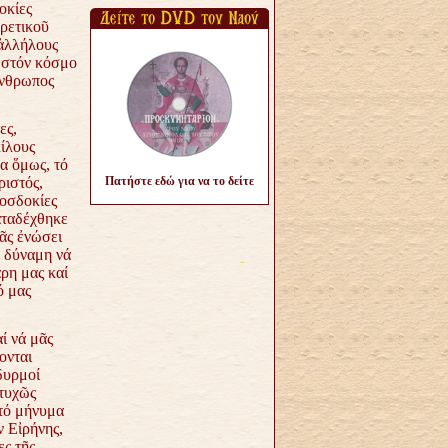
οκίες
ρετικοῦ
 ἀλλήλους
 στόν κόσμο
νθρωπος
ες,
ίλους
α ὅμως, τό
ιστός,
Πατήστε εδώ για να το δείτε
οσδοκίες
ταδέχθηκε
μᾶς ἐνώσει
ν δύναμη νά
ρη μας καί
ό μας
ί νά μᾶς
ονται
δυρμοί
τυχῶς
τό μήνυμα
ν Εἰρήνης,
ες τῆς