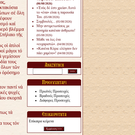
ας,
(06/08/2026)
κτακόσια
«Ἑνὸς δέ ἐστι χρεία».Αυτό
ώπων σέ ὅλη
το «ένα» είναι η παρουσία
Του.
(05/08/2026)
ρέφουν
Συμβουλές...
(05/08/2026)
σμό καί
Μην αντιμετωπίσεις με
οερό βλέμμα
πονηρία κανέναν άνθρω­πο!
Σπήλαιο τῆς
(05/08/2026)
Μάθε να λες ένα
«ευχαριστώ».
(04/08/2026)
ς οἱ ἁπλοί
«Κανένα Κύριε ελέησον δεν
φοί μάγοι τό
πάει χαμένο»!
(04/08/2026)
ά γεμίσουν
ρδία τους
 ὅλων τῶν
μό ὁρόσημο
ον παντί νά
Πρωϊνές Προσευχές
ικές ψυχές
Βραδινές Προσευχές
ίου σκορπᾶ
Διάφορες Προσευχές
τως τά
Επίκαιρα κείμενα
α τους τόν