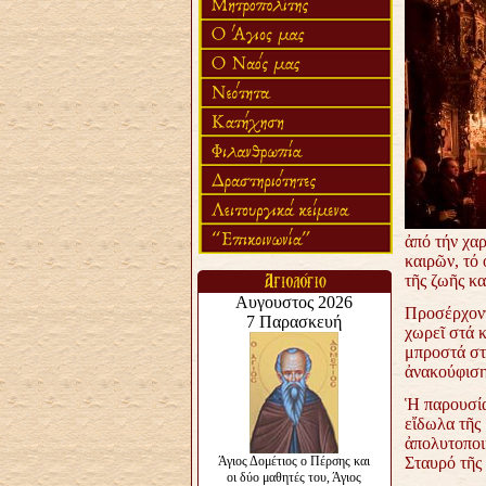
ἀπό τήν χα
καιρῶν, τό
τῆς
ζωῆς κα
Προσέρχοντ
χωρεῖ στά 
μπροστά στό
ἀνακούφιση
Ἡ παρουσία
εἴδωλα τῆς
ἀπολυτοποι
Σταυρό τῆς