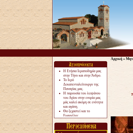
Αρχική
»
Μητ
Η Ετήσια Ιεραποδημία μας
στην Τήνο και στην Άνδρο.
Το Ιερό
Δεκαπενταλείτουργο της
Παναγίας μας.
Η παρουσία του λειψάνου
του Αγίου στην ενορία μας
μάς καλεί ακόμη σε ενότητα
και αγάπη.
Θα ξεχαστεί και το
Ευαγγέλιο;
Το «αργότερα» γίνεται
«πολύ αργά».
Ζητείται....