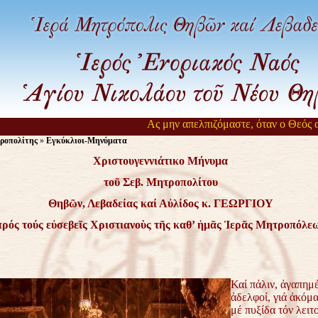
Ας μην απελπιζόμαστε, όταν ο Θεός αργεί
ροπολίτης
»
Εγκύκλιοι-Μηνύματα
Χριστουγεννιάτικο Μήνυμα
τοῦ Σεβ. Μητροπολίτου
Θηβῶν, Λεβαδείας καί Αὐλίδος κ. ΓΕΩΡΓΙΟΥ
πρός τούς εὐσεβεῖς Χριστιανοὺς τῆς καθ’ ἡμᾶς Ἱερᾶς Μητροπόλε
Καί πάλιν, ἀγαπημ
ἀδελφοί, γιά ἀκόμ
μέ πυξίδα τόν
λειτ