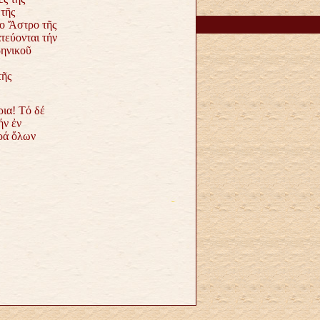
τῆς
ο Ἄστρο τῆς
τεύονται τήν
ρηνικοῦ
τῆς
ια! Tό δέ
ήν ἐν
αρά ὅλων