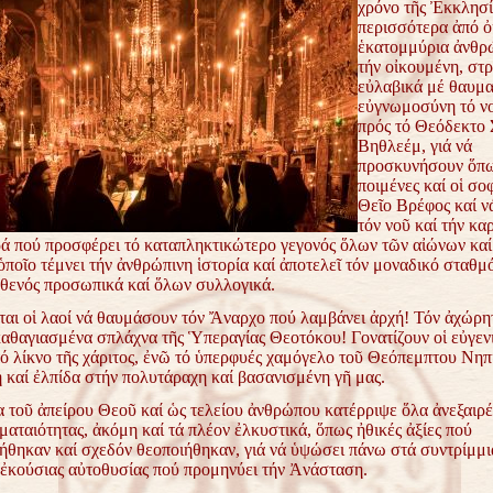
χρόνο τῆς Ἐκκλησί
περισσότερα ἀπό ὀ
ἑκατομμύρια
ἀνθρ
τήν οἰκουμένη, στ
εὐλαβικά μέ θαυμα
εὐγνωμοσύνη τό ν
πρός τό Θεόδεκτο 
Βηθλεέμ, γιά
νά
προσκυνήσουν ὅπω
ποιμένες καί οἱ σο
Θεῖο Βρέφος
καί ν
τόν νοῦ καί τήν κα
ρά πού προσφέρει τό
καταπληκτικώτερο γεγονός ὅλων τῶν αἰώνων καί
 ὁποῖο
τέμνει τήν ἀνθρώπινη ἱστορία καί ἀποτελεῖ τόν μοναδικό σταθ
θενός προσωπικά καί ὅλων συλλογικά.
αι οἱ λαοί νά θαυμάσουν τόν Ἄναρχο πού λαμβάνει ἀρχή! Τόν
ἀχώρητ
καθαγιασμένα σπλάχνα τῆς Ὑπεραγίας
Θεοτόκου!
Γονατίζουν οἱ εὐγεν
 λίκνο τῆς χάριτος, ἐνῶ τό
ὑπερφυές χαμόγελο τοῦ Θεόπεμπτου Νηπ
 καί ἐλπίδα
στήν πολυτάραχη καί βασανισμένη γῆ μας.
 τοῦ ἀπείρου Θεοῦ καί ὡς τελείου ἀνθρώπου κατέρριψε ὅλα
ἀνεξαιρέ
 ματαιότητας, ἀκόμη καί τά πλέον ἐλκυστικά, ὅπως
ἠθικές ἀξίες πού
ήθηκαν καί σχεδόν θεοποιήθηκαν, γιά νά ὑψώσει
πάνω στά συντρίμμι
 ἐκούσιας αὐτοθυσίας πού
προμηνύει τήν Ἀνάσταση.