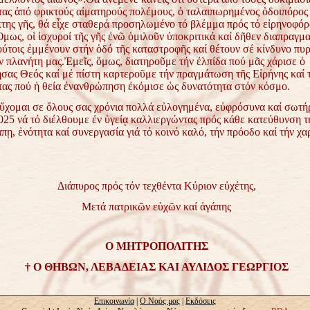
τας ἀπό
φρικτούς αἰματηρούς πολέμους, ὁ ταλαιπωρημένος ὁδοιπόρος 
της γῆς, θά εἶχε σταθερά πρoσηλωμένο τό βλέμμα πρός τό
εἰρηνοφόρ
μως, οἱ ἱσχυροί τῆς γῆς ἐνῶ ὁμιλοῦν
ὑποκριτικά καί δῆθεν διαπραγμα
τούτοις ἐμμένουν
στήν ὁδό τῆς καταστροφῆς καί θέτουν σέ κίνδυνο πυ
όν
πλανήτη μας.
Ἐμεῖς, ὅμως, διατηροῦμε τήν ἐλπίδα πού μᾶς χάρισε ὁ
σας Θεός
καί μέ πίστη καρτεροῦμε τήν πραγμάτωση τῆς Εἰρήνης καί 
τας
πού ἡ θεία ἐνανθρώπηση ἐκόμισε ὡς δυνατότητα στόν κόσμο.
ὔχομαι σε ὅλους σας χρόνια πολλά εὐλογημένα, εὐφρόσυνα καί
σωτήρ
025 νά τό διέλθουμε ἐν ὑγείᾳ καλλιεργώντας πρός
κάθε κατεύθυνση τ
πῃ, ἐνότητα καί συνεργασία γιά τό κοινό
καλό, τήν πρόοδο καί τήν χ
Διάπυρος πρός τόν τεχθέντα Κύριον εὐχέτης,
Μετά πατρικῶν εὐχῶν καί ἀγάπης
Ο ΜΗΤΡΟΠΟΛΙΤΗΣ
† Ο ΘΗΒΩΝ, ΛΕΒΑΔΕΙΑΣ ΚΑΙ ΑΥΛΙΔΟΣ ΓΕΩΡΓΙΟΣ
Επικοινωνία
|
Ο Ναός μας
|
Εκδόσεις