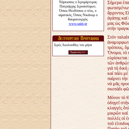
Σήμερα ἐπα
φωτισμένων
ἄρχοντος Ε
ἀγάπης καί
μας ὡς
Φῶς,
στήν τραγικ
Στόν ταλαί
ἀναμορφωτέ
Ιερές Ακολουθίες του μήνα
τρόπους, ὅμ
Ὄνομα, τό 
εὑρίσκεται
τῶν ἀνθρώ
γιά τή δική
καί πάλι μ
παίρνει τή
νά
μᾶς προσ
σκοτάδι φῶ
Μόνον τό Θ
ὁδηγεῖ στή
κλαγγές ὅπ
μικρῶν
καί
πολλές οἱ ἑ
τοῦ ἐλπιδο
Πατήρ τοῦ 