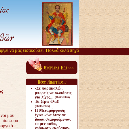
 να μας εισακούσει. Πολλά καλά πηγάζουν, από την αργοπορία αυτή. 
-Σε παρακαλώ..
ως
μπορείς να σωπάσεις
για λίγο;...
(06/08/2026)
Τα ξέρω όλα!!
(06/08/2026)
Η Μεταμόρφωση
ένοι μου
έγινε «ίνα όταν σε
ίδωσι σταυρούμενον,
α μία φορά
το μεν πάθος
ουργικό
νοήσωσιν εκούσιον».