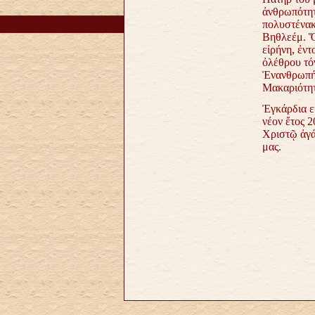
ἀνθρωπότη
πολυστένακ
Βηθλεέμ. Ὅ
εἰρήνη, ἐν
ὀλέθρου τ
Ἐνανθρωπή
Μακαριότη
Ἐγκάρδια ε
νέον ἔτος 2
Χριστῷ ἀγά
μας.