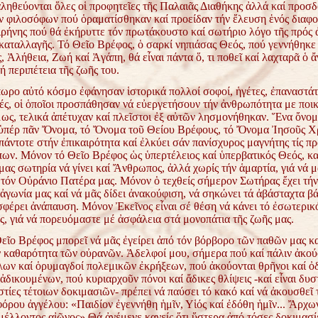
ληθεύονται ὅλες οἱ προφητεῖες τῆς Παλαιᾶς Διαθήκης ἀλλά καί
προσδ
 φιλοσόφων πού ὁραματίσθηκαν καί προείδαν τήν
ἔλευση ἑνός διαφο
ἰρήνης πού θά ἐκήρυττε τόν
πρωτάκουστο καί σωτήριο λόγο τῆς πρός
 καταλλαγῆς.
Τό Θεῖο Βρέφος, ὁ σαρκί νηπιάσας Θεός, πού γεννήθηκε
 Ἀλήθεια, Ζωή καί Ἀγάπη, θά εἶναι πάντα ὅ, τι ποθεῖ καί λαχταρᾶ ὁ
ἄ
ή περιπέτεια τῆς ζωῆς του.
πωρο αὐτό κόσμο ἐφάνησαν ἱστορικά πολλοί σοφοί, ἡγέτες,
ἐπαναστάτ
ς, οἱ ὁποῖοι προσπάθησαν νά εὐεργετήσουν
τήν ἀνθρωπότητα με ποικ
ως, τελικά ἀπέτυχαν καί πλεῖστοι
ἐξ αὐτῶν λησμονήθηκαν. Ἕνα ὄνομ
ὑπέρ πᾶν Ὄνομα,
τό Ὄνομα τοῦ Θείου Βρέφους, τό Ὄνομα Ἰησοῦς Χρ
πάντοτε στήν ἐπικαιρότητα καί ἐλκύει σάν πανίσχυρος μαγνήτης τίς
πρ
πων.
Μόνον τό Θεῖο Βρέφος ὡς ὑπερτέλειος καί ὑπερβατικός Θεός,
κα
 μας σωτηρία νά γίνει καί Ἄνθρωπος, ἀλλά χωρίς τήν
ἁμαρτία, γιά νά 
έ τόν Οὐράνιο Πατέρα μας.
Μόνον ὁ τεχθείς σήμερον Σωτήρας ἔχει τή
ν ἀγωνία
μας καί νά μᾶς δίδει ἀνακούφιση, νά σηκώνει τά ἀβάσταχτα βά
φέρει ἀνάπαυση. Μόνον Ἐκεῖνος εἶναι σέ θέση νά κάνει τό
ἐσωτερικ
ς, γιά νά πορευόμαστε μέ ἀσφάλεια στά
μονοπάτια τῆς ζωῆς μας.
εῖο Βρέφος μπορεῖ νά μᾶς ἐγείρει ἀπό τόν βόρβορο τῶν παθῶν
μας κα
ν καθαρότητα τῶν οὐρανῶν.
Ἀδελφοί μου, σήμερα πού καί πάλιν ἀκού
λων καί
ὁρυμαγδοί πολεμικῶν ἐκρήξεων, πού ἀκούονται θρῆνοι καί ὀ
 ἀδικουμένων, πού κυριαρχοῦν πόνοι καί ἄδικες θλίψεις -καί εἶναι
δυσ
στίες τέτοιων δοκιμασιῶν- πρέπει νά παύσει τό κακό καί
νά ἀκουσθεῖ 
φόρου ἀγγέλου: «Παιδίον ἐγεννήθη ἡμῖν,
Υἱός καί ἐδόθη ἡμῖν... Ἄρχω
μέλλοντος αἰῶνος».
Θά ἀνέμενε κανείς ὅτι ὕστερα ἀπό τόσες δοκιμασί