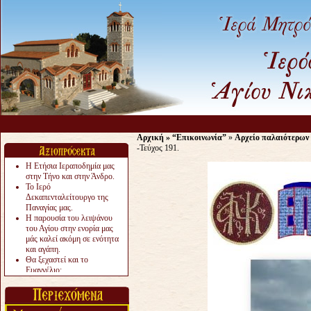
Αρχική
»
“Επικοινωνία”
»
Αρχείο παλαιότερων
-Τεύχος 191.
Η Ετήσια Ιεραποδημία μας
στην Τήνο και στην Άνδρο.
Το Ιερό
Δεκαπενταλείτουργο της
Παναγίας μας.
Η παρουσία του λειψάνου
του Αγίου στην ενορία μας
μάς καλεί ακόμη σε ενότητα
και αγάπη.
Θα ξεχαστεί και το
Ευαγγέλιο;
Το «αργότερα» γίνεται
«πολύ αργά».
Ζητείται....