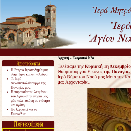
Ας 
Αρχική
»
Ενοριακά Νέα
Τελέσαμε την
Κυριακή 1η Δεκεμβρίο
Η Ετήσια Ιεραποδημία μας
Θαυματουργού Εικόνος
της Παναγίας
στην Τήνο και στην Άνδρο.
Ιερό Βήμα του Ναού μας.Μετά την Κα
Το Ιερό
μας Αρχονταρίκι.
Δεκαπενταλείτουργο της
Παναγίας μας.
Η παρουσία του λειψάνου
του Αγίου στην ενορία μας
μάς καλεί ακόμη σε ενότητα
και αγάπη.
Θα ξεχαστεί και το
Ευαγγέλιο;
Το «αργότερα» γίνεται
«πολύ αργά».
Ζητείται....