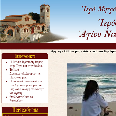
Αρχική
»
Ο Ναός μας
»
Διδακτικά και Ωφέλιμα
Η Ετήσια Ιεραποδημία μας
στην Τήνο και στην Άνδρο.
Το Ιερό
Δεκαπενταλείτουργο της
Παναγίας μας.
Η παρουσία του λειψάνου
του Αγίου στην ενορία μας
μάς καλεί ακόμη σε ενότητα
και αγάπη.
Θα ξεχαστεί και το
Ευαγγέλιο;
Το «αργότερα» γίνεται
«πολύ αργά».
Ζητείται....