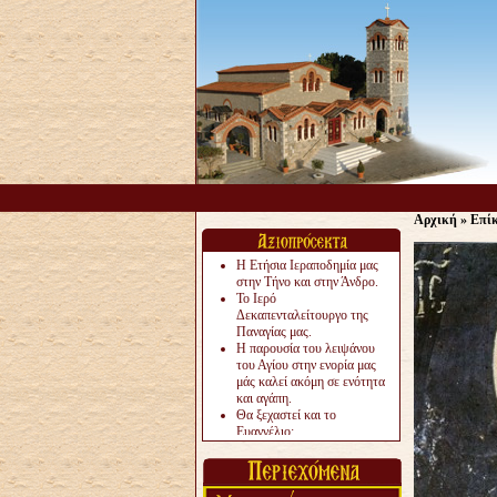
Αρχική
»
Επίκ
Η Ετήσια Ιεραποδημία μας
στην Τήνο και στην Άνδρο.
Το Ιερό
Δεκαπενταλείτουργο της
Παναγίας μας.
Η παρουσία του λειψάνου
του Αγίου στην ενορία μας
μάς καλεί ακόμη σε ενότητα
και αγάπη.
Θα ξεχαστεί και το
Ευαγγέλιο;
Το «αργότερα» γίνεται
«πολύ αργά».
Ζητείται....