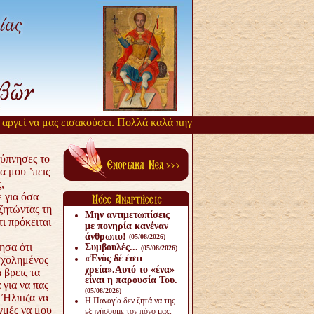
ργεί να μας εισακούσει. Πολλά καλά πηγάζουν, από την αργοπορία αυτ
ξύπνησες το
α μου ’πεις
,
 για όσα
ζητώντας τη
Μην αντιμετωπίσεις
ι πρόκειται
με πονηρία κανέναν
άνθρω­πο!
(05/08/2026)
ησα ότι
Συμβουλές...
(05/08/2026)
«Ἑνὸς δέ ἐστι
σχολημένος
χρεία».Αυτό το «ένα»
 βρεις τα
είναι η παρουσία Του.
για να πας
(05/08/2026)
 Ήλπιζα να
Η Παναγία δεν ζητά να της
ιγμές να μου
εξηγήσουμε τον πόνο μας.