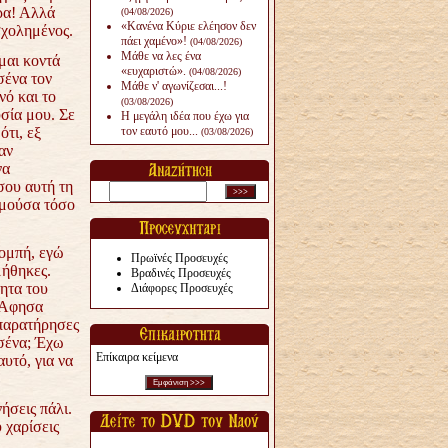
ρα! Αλλά
(04/08/2026)
«Κανένα Κύριε ελέησον δεν
χολημένος.
πάει χαμένο»!
(04/08/2026)
Μάθε να λες ένα
ίμαι κοντά
«ευχαριστώ».
(04/08/2026)
σένα τον
Μάθε ν' αγωνίζεσαι...!
ό και το
(03/08/2026)
σία μου. Σε
Η μεγάλη ιδέα που έχω για
ότι, εξ
τον εαυτό μου...
(03/08/2026)
αν
να
σου αυτή τη
υμούσα τόσο
ομπή, εγώ
Πρωϊνές Προσευχές
μήθηκες.
Βραδινές Προσευχές
ητα του
Διάφορες Προσευχές
. Άφησα
παρατήρησες
 σένα; Έχω
Επίκαιρα κείμενα
υτό, για να
ήσεις πάλι.
 χαρίσεις