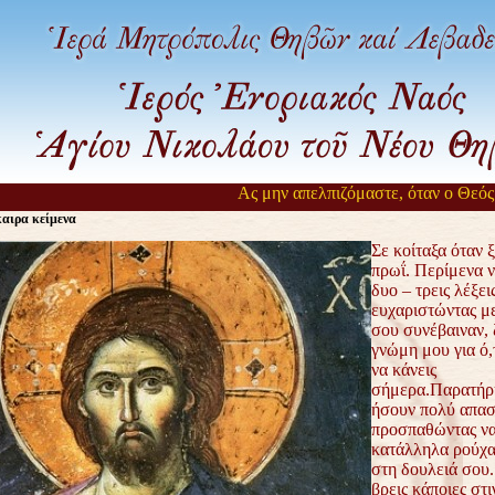
Ας μην απελπιζόμαστε, όταν ο Θεός α
αιρα κείμενα
Σε κοίταξα όταν 
πρωΐ. Περίμενα ν
δυο – τρεις λέξεις
ευχαριστώντας με
σου συνέβαιναν, 
γνώμη μου για ό,τ
να κάνεις
σήμερα.Παρατήρ
ήσουν πολύ απα
προσπαθώντας να
κατάλληλα ρούχα 
στη δουλειά σου.
βρεις κάποιες στ