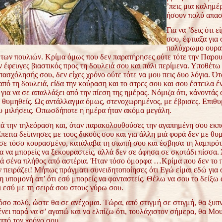
’πεις μια καλημέ
ήσουν πολύ απασ
Για να ’δεις ότι ε
σου, έφτιαξα για 
πολύχρωμο ουραν
των πουλιών. Κρίμα όμως που δεν παρατήρησες ούτε τότε την Παρου
ν έφευγες βιαστικός προς τη δουλειά σου και πάλι περίμενα. Υποθέτω 
απασχόλησής σου, δεν είχες χρόνο ούτε τότε να μου πεις δυο λόγια. Ότ
πό τη δουλειά, είδα την κούραση και το στρες σου και σου έστειλα έ
για να σε απαλλάξει από την πίεση της ημέρας. Νόμιζα ότι, κάνοντάς 
ε θυμηθείς. Ως αντάλλαγμα όμως, στενοχωρημένος, με έβρισες. Επιθ
υ μιλήσεις. Οπωσδήποτε η ημέρα ήταν ακόμα μεγάλη.
τά την τηλεόραση και, όταν παρακολουθούσες την αγαπημένη σου εκπ
πειτα δείπνησες με τους δικούς σου και για άλλη μιά φορά δεν με θυ
σε τόσο κουρασμένο, κατάλαβα τη σιωπή σου και έσβησα τη λαμπρότ
ια να μπορείς να ξεκουραστείς, αλλά δεν σε άφησα σε σκοτάδι πίσσα
ιά σένα πλήθος από αστέρια. Ήταν τόσο όμορφα …Κρίμα που δεν το 
 πειράζει! Μήπως πράγματι συνειδητοποίησες ότι Εγώ είμαι εδώ για
 υπομονή απ’ ότι εσύ μπορείς να φανταστείς. Θέλω να σου το δείξω α
κι εσύ με τη σειρά σου στους γύρω σου.
σο πολύ, ώστε θα σε ανέχομαι. Τώρα, από στιγμή σε στιγμή, θα ξυπν
ει παρά να σ’ αγαπώ και να ελπίζω ότι, τουλάχιστον σήμερα, θα Μου
από τον χρόνο σου..