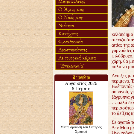
κελάηδημα 
ατένιζα ότα
αιτίας της 
γυρνούσες α
ψιλόβροχο, 
χάρη, θα μ
πολύ να μο
Άνοιξες με
περίμενα. Έ
Βλέποντάς 
ουρανού, γ
ξάγρυπνα γ
… αλλά δεν
περισσότερη
το δείξεις 
Σε αγαπώ τό
Δεν Μου μέν
λίγο χρόνο 