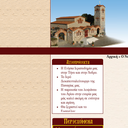
Αρχική
»
Ο Να
Η Ετήσια Ιεραποδημία μας
στην Τήνο και στην Άνδρο.
Το Ιερό
Δεκαπενταλείτουργο της
Παναγίας μας.
Η παρουσία του λειψάνου
του Αγίου στην ενορία μας
μάς καλεί ακόμη σε ενότητα
και αγάπη.
Θα ξεχαστεί και το
Ευαγγέλιο;
Το «αργότερα» γίνεται
«πολύ αργά».
Ζητείται....