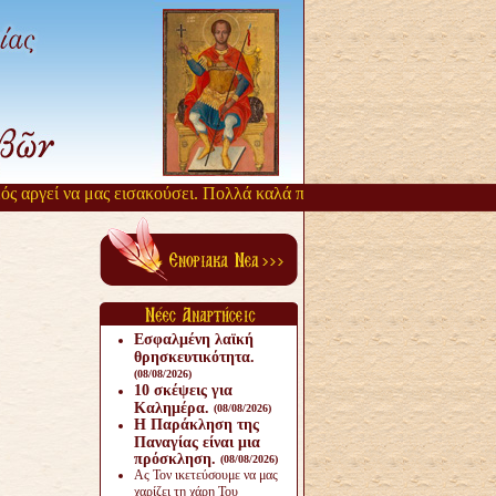
αργεί να μας εισακούσει. Πολλά καλά πηγάζουν, από την αργοπορία α
Εσφαλμένη λαϊκή
θρησκευτικότητα.
(08/08/2026)
10 σκέψεις για
Καλημέρα.
(08/08/2026)
Η Παράκληση της
Παναγίας είναι μια
πρόσκληση.
(08/08/2026)
Ας Τον ικετεύσουμε να μας
χαρίζει τη χάρη Του