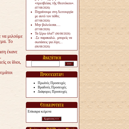
«πρεσβείαις τῆς Θεοτόκου».
(07/08/2026)
Πηγαίνουμε στη Λειτουργία
με αυτό τον πόθο;
(07/08/2026)
Μην βολεύεσαι.....
(07/08/2026)
Τα ξέρω όλα!!
(06/08/2026)
ε να μιλούμε
-Σε παρακαλώ.. μπορείς να
σμα. Το
σωπάσεις για λίγο;...
(06/08/2026)
ιση έκανε
.
ς οι ίδιοι,
γεμάτοι
Πρωϊνές Προσευχές
Βραδινές Προσευχές
Διάφορες Προσευχές
Επίκαιρα κείμενα