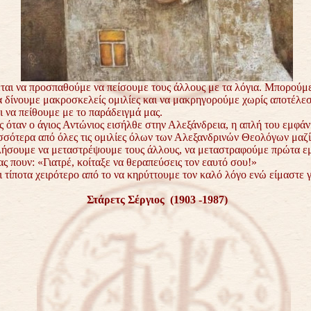
εται να προσπαθούμε να πείσουμε τους άλλους με τα λόγια. Μπορούμ
να δίνουμε μακροσκελείς ομιλίες και να μακρηγορούμε χωρίς αποτέλε
ι να πείθουμε με το παράδειγμά μας.
ς όταν ο άγιος Αντώνιος εισήλθε στην Αλεξάνδρεια, η απλή του εμφάν
σσότερα από όλες τις ομιλίες όλων των Αλεξανδρινών Θεολόγων μαζί
ήσουμε να μεταστρέψουμε τους άλλους, να μεταστραφούμε πρώτα εμεί
ας πουν: «Γιατρέ, κοίταξε να θεραπεύσεις τον εαυτό σου!»
 τίποτα χειρότερο από το να κηρύττουμε τον καλό λόγο ενώ είμαστε 
Στάρετς Σέργιος (1903 -1987)