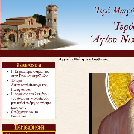
Αρχική
»
Νεότητα
»
Συμβουλές
Η Ετήσια Ιεραποδημία μας
στην Τήνο και στην Άνδρο.
Το Ιερό
Δεκαπενταλείτουργο της
Παναγίας μας.
Η παρουσία του λειψάνου
του Αγίου στην ενορία μας
μάς καλεί ακόμη σε ενότητα
και αγάπη.
Θα ξεχαστεί και το
Ευαγγέλιο;
Το «αργότερα» γίνεται
«πολύ αργά».
Ζητείται....