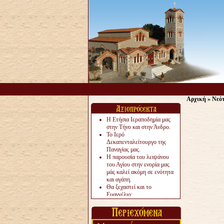
Αρχική
»
Νεό
Η Ετήσια Ιεραποδημία μας
στην Τήνο και στην Άνδρο.
Το Ιερό
Δεκαπενταλείτουργο της
Παναγίας μας.
Η παρουσία του λειψάνου
του Αγίου στην ενορία μας
μάς καλεί ακόμη σε ενότητα
και αγάπη.
Θα ξεχαστεί και το
Ευαγγέλιο;
Το «αργότερα» γίνεται
«πολύ αργά».
Ζητείται....