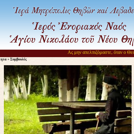
Ας μην απελπιζόμαστε, όταν ο Θεός 
τητα
»
Συμβουλές