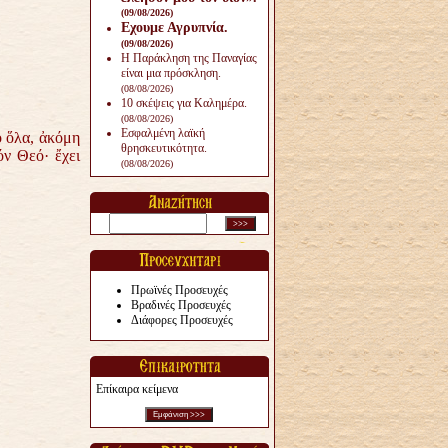
(09/08/2026)
Εχουμε Αγρυπνία.
(09/08/2026)
Η Παράκληση της Παναγίας
είναι μια πρόσκληση.
(08/08/2026)
10 σκέψεις για Καλημέρα.
(08/08/2026)
Εσφαλμένη λαϊκή
ό ὅλα, ἀκόμη
θρησκευτικότητα.
όν Θεό· ἔχει
(08/08/2026)
Πρωϊνές Προσευχές
Βραδινές Προσευχές
Διάφορες Προσευχές
Επίκαιρα κείμενα