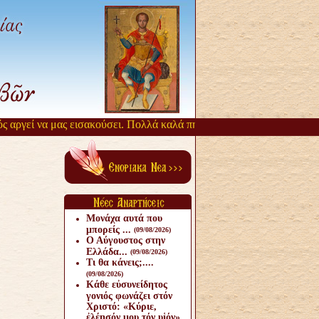
αργεί να μας εισακούσει. Πολλά καλά πηγάζουν, από την αργοπορία αυ
Μονάχα αυτά που
μπορείς ...
(09/08/2026)
Ο Αύγουστος στην
Ελλάδα...
(09/08/2026)
Τι θα κάνεις;....
(09/08/2026)
Κάθε εὐσυνείδητος
γονιός φωνάζει στόν
Χριστό: «Κύριε,
ἐλέησόν μου τόν υἱόν».