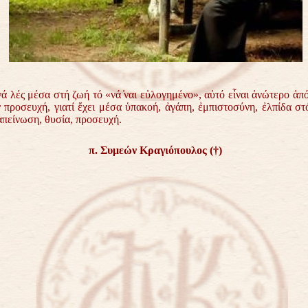
ά λές μέσα στή ζωή τό «νά ̓ναι εὐλογημένο», αὐτό εἶναι ἀνώτερο ἀπ
ν προσευχή, γιατί ἔχει μέσα ὑπακοή, ἀγάπη, ἐμπιστοσύνη, ἐλπίδα στ
απείνωση, θυσία, προσευχή.
π. Συμεών Κραγιόπουλος (†)