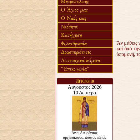
Ἄν μάθεις ν
καί ἀπό τή
ὑπομονή, τ