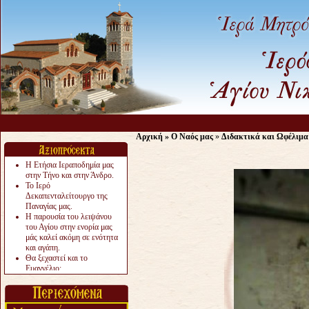
Αρχική
»
Ο Ναός μας
»
Διδακτικά και Ωφέλιμα
Η Ετήσια Ιεραποδημία μας
στην Τήνο και στην Άνδρο.
Το Ιερό
Δεκαπενταλείτουργο της
Παναγίας μας.
Η παρουσία του λειψάνου
του Αγίου στην ενορία μας
μάς καλεί ακόμη σε ενότητα
και αγάπη.
Θα ξεχαστεί και το
Ευαγγέλιο;
Το «αργότερα» γίνεται
«πολύ αργά».
Ζητείται....