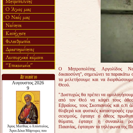
Ο Μητροπολίτης Αργολίδος Νε
δικαιοσύνη", σημειώνει τα παρακάτω σ
τα μελετήσουμε και να διορθώσουμε
Θεού.
"Δυστυχώς θα πρέπει να ομολογήσουμε 
από τον Θεό να κάψει τους άθεου
Εβραίους, τους Σκοπιανούς και ο,τι
θλιβερά και φυσικές καταστροφές ερμη
σεισμούς, έφταιγε ο άθεος πρωθυπ
θύματα, έφταιγε η συναυλία ρ
Παιανίας, έφταιγαν τα τηλέφωνα της Πα