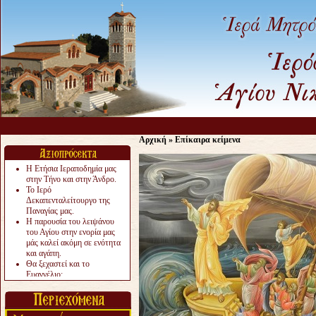
Αρχική
»
Επίκαιρα κείμενα
Η Ετήσια Ιεραποδημία μας
στην Τήνο και στην Άνδρο.
Το Ιερό
Δεκαπενταλείτουργο της
Παναγίας μας.
Η παρουσία του λειψάνου
του Αγίου στην ενορία μας
μάς καλεί ακόμη σε ενότητα
και αγάπη.
Θα ξεχαστεί και το
Ευαγγέλιο;
Το «αργότερα» γίνεται
«πολύ αργά».
Ζητείται....