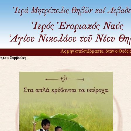
Ας μην απελπιζόμαστε, όταν ο Θεός αργ
τητα
»
Συμβουλές