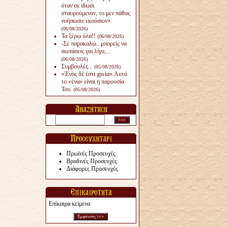
όταν σε ίδωσι
σταυρούμενον, το μεν πάθος
νοήσωσιν εκούσιον».
(06/08/2026)
Τα ξέρω όλα!!
(06/08/2026)
-Σε παρακαλώ.. μπορείς να
σωπάσεις για λίγο;...
(06/08/2026)
Συμβουλές...
(05/08/2026)
«Ἑνὸς δέ ἐστι χρεία».Αυτό
το «ένα» είναι η παρουσία
Του.
(05/08/2026)
Πρωϊνές Προσευχές
Βραδινές Προσευχές
Διάφορες Προσευχές
Επίκαιρα κείμενα