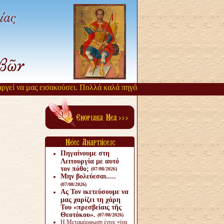
εί να μας εισακούσει. Πολλά καλά πηγάζουν, από την αργοπορία αυτή
Πηγαίνουμε στη
Λειτουργία με αυτό
τον πόθο;
(07/08/2026)
Μην βολεύεσαι.....
(07/08/2026)
Ας Τον ικετεύσουμε να
μας χαρίζει τη χάρη
Του «πρεσβείαις τῆς
Θεοτόκου».
(07/08/2026)
Η Μεταμόρφωση έγινε «ίνα