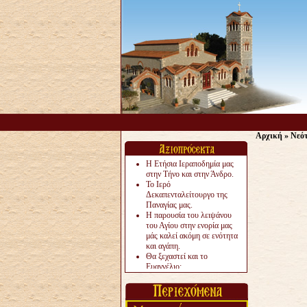
Αρχική
»
Νεό
Η Ετήσια Ιεραποδημία μας
στην Τήνο και στην Άνδρο.
Το Ιερό
Δεκαπενταλείτουργο της
Παναγίας μας.
Η παρουσία του λειψάνου
του Αγίου στην ενορία μας
μάς καλεί ακόμη σε ενότητα
και αγάπη.
Θα ξεχαστεί και το
Ευαγγέλιο;
Το «αργότερα» γίνεται
«πολύ αργά».
Ζητείται....