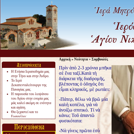
Αρχική
»
Νεότητα
»
Συμβουλές
Πρὶν ἀπὸ 2-3 χρόνια μπῆκα
Η Ετήσια Ιεραποδημία μας
σὲ ἕνα ταξί.Κατὰ τὴ
στην Τήνο και στην Άνδρο.
διάρκεια τῆς διαδρομῆς,
Το Ιερό
βλέποντας ὁ ὁδηγὸς ὅτι
Δεκαπενταλείτουργο της
εἶμαι κληρικός, μὲ ρωτάει:
Παναγίας μας.
Η παρουσία του λειψάνου
του Αγίου στην ενορία μας
-Πάτερ, θέλω νὰ βρῶ μία
μάς καλεί ακόμη σε ενότητα
καλὴ κοπέλα, γιὰ νὰ
και αγάπη.
ἀνοίξω σπιτικό. Τί νὰ
Θα ξεχαστεί και το
κάνω; Τοῦ ἀπαντῶ
Ευαγγέλιο;
φυσικότατα:
Το «αργότερα» γίνεται
«πολύ αργά».
Ζητείται....
-Νὰ γίνεις πρῶτα ἐσὺ