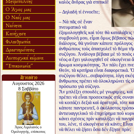
καλὸς ἄνδρας γιὰ σπιτικό!
– Δηλαδή τί ἐννοεῖτε;
– Νὰ πᾶς σὲ ἕναν
πνευματικὸ νὰ
ἐξομολογηθεῖς καὶ τότε θὰ καταλάβεις
συμβουλή μου, εἶμαι ὅμως βέβαιος πὼ
διάλογος, θὰ γινόταν κάποτε πρόλογος 
ἀνθρώπους τοὺς ἀπασχολεῖ τὸ θέμα τῆς
συζύγου. Ἀνάλογα βέβαια μὲ τὸ ποιὸς ε
νέος-α ἔχει γαλουχηθεῖ σὲ οἰκογένεια 
ἄρωμα κοσμικότητας. Ἂν πάλι ἔχει πνε
Θεόν, τὰ κριτήρια εἶναι διαφορετικά. 
συζύγου θέλει...σοβαρότητα, λίγη σκ
ἄνθρωπος πρέπει νὰ ὁλοκληρώνει τὶς σ
πρόσωπο γιὰ σύζυγο.
Ἂν μπλέξει σπουδὲς μὲ γνωριμίες, καὶ 
πρέπει νὰ εἶναι προσεκτικὸς στὶς συνα
νὰ κοιτάζει δεξιὰ καὶ ἀριστερά, τότε κ
κάποτε παντρευτεῖ, ὁ ἀκόλαστος τρόπος
ἀντιευαγγελικὸ τὸ ἐπιχείρημα ποὺ κυρι
κάνει σχέσεις πρὶν καταλήξει νὰ παντρε
του, λένε, τί οἰκογένεια νὰ κάνει; Εἶ
νὰ θέλει νὰ ζήσει ὅσα δὲν ἔζησε πρίν;