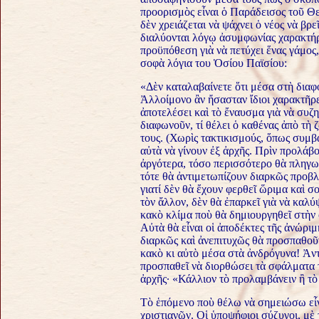
προορισμὸς εἶναι ὁ Παράδεισος τοῦ Θε
δὲν χρειάζεται νὰ ψάχνει ὁ νέος νὰ βρ
διαλύονται λόγῳ ἀσυμφωνίας χαρακτή
προϋπόθεση γιὰ νὰ πετύχει ἕνας γάμος, 
σοφὰ λόγια του Ὁσίου Παϊσίου:
«Δὲν καταλαβαίνετε ὅτι μέσα στὴ δια
Ἀλλοίμονο ἂν ἤσασταν ἴδιοι χαρακτῆρ
ἀποτελέσει καὶ τὸ ἔναυσμα γιὰ νὰ συ
διαφωνοῦν, τί θέλει ὁ καθένας ἀπὸ τὴ 
τους. (Χωρὶς τακτικισμούς, ὅπως συμβα
αὐτὰ νὰ γίνουν ἐξ ἀρχῆς. Πρὶν προλά
ἀργότερα, τόσο περισσότερο θὰ πληγωθ
τότε θὰ ἀντιμετωπίζουν διαρκῶς προβλ
γιατί δὲν θὰ ἔχουν φερθεῖ ὥριμα καὶ σ
τὸν ἄλλον, δὲν θὰ ἐπαρκεῖ γιὰ νὰ καλύ
κακὸ κλίμα ποὺ θὰ δημιουργηθεῖ στὴν ο
Αὐτὰ θὰ εἶναι οἱ ἀποδέκτες τῆς ἀνώριμ
διαρκῶς καὶ ἀνεπιτυχῶς θὰ προσπαθοῦ
κακὸ κι αὐτὸ μέσα στὰ ἀνδρόγυνα! Ἀντ
προσπαθεῖ νὰ διορθώσει τὰ σφάλματα 
ἀρχῆς· «Κάλλιον τὸ προλαμβάνειν ἢ τὸ
Τὸ ἑπόμενο ποὺ θέλω νὰ σημειώσω εἶνα
χριστιανῶν. Οἱ ὑποψήφιοι σύζυγοι, μὲ