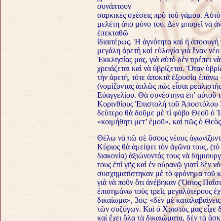
συνάπτουν
σαρκικὲς σχέσεις πρὸ τοῦ γάμου. Αὐτὸ
μελέτη ἀπὸ μόνο του. Δὲν μπορεῖ νὰ ἀν
ἐπεκταθῶ
ἰδιαιτέρως. Ἡ ἁγνότητα καὶ ἡ ἀποφυγὴ
μεγάλη ἀρετὴ καὶ εὐλογία γιὰ ἕναν νέο
Ἐκκλησίας μας, γιὰ αὐτὸ δὲν πρέπει νὰ
χρειάζεται καὶ νὰ ὑβρίζεται. Ὅταν ὑβρ
τὴν ἀρετή, τότε ἀποκτᾶ ἐξουσία ἐπάνω 
(νομίζοντας ἁπλῶς πὼς εἶσαι ρεαλιστὴ
Εὐαγγελίου. Θὰ συνέστηνα ἐπ’ αὐτοῦ 
Κορινθίους Ἐπιστολὴ τοῦ Ἀποστόλου Π
δεύτερο θὰ δοῦμε μὲ τί φόβο Θεοῦ ὁ Ἰ
«κοιμήθητι μετ’ ἐμοῦ», καὶ πῶς ὁ Θεὸς
Θέλω νὰ πῶ σὲ ὅσους νέους ἀγωνίζοντα
Κύριος θὰ ἀμείψει τὸν ἀγῶνα τους, (τὸ
διακονία) ἀξιώνοντάς τους νὰ δημιουρ
τους ἐπὶ γῆς καὶ ἐν οὐρανῷ γιατί δὲν ν
συσχηματίστηκαν μὲ τὸ φρόνημα τοῦ κ
γιὰ νὰ ποῦν ὅτι ἀνέβηκαν (Ὅσιος Παΐσι
ἐπισημάνω τοὺς τρεῖς μεγαλύτερους ἐχθ
δικαίωμα», 3ος: «δὲν μὲ καταλαβαίνεις
τῶν συζύγων. Καὶ ὁ Χριστός μας εἶχε δ
καὶ ἔχει ὅλα τὰ δικαιώματα, δὲν τὰ ἄσ