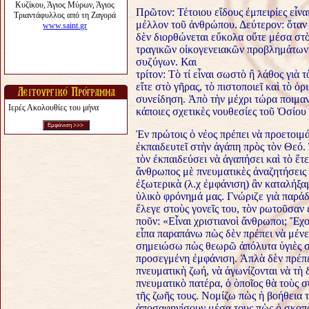
Πρῶτον: Τέτοιου εἴδους ἐμπειρίες εἶνα
μέλλον τοῦ ἀνθρώπου. Δεύτερον: ὅταν κ
δὲν διορθώνεται εὔκολα οὔτε μέσα στὸ
τραγικῶν οἰκογενειακῶν προβλημάτων π
συζύγων. Και
τρίτον: Τὸ τί εἶναι σωστὸ ἢ λάθος γιὰ 
εἴτε στὸ γῆρας, τὸ πιστοποιεῖ καὶ τὸ ὁρ
συνείδηση. Ἀπὸ τὴν μέχρι τώρα ποιμαν
Ιερές Ακολουθίες του μήνα
κάποιες σχετικὲς νουθεσίες τοῦ Ὁσίου
Ἐν πρώτοις ὁ νέος πρέπει νὰ προετοιμά
ἐκπαιδευτεῖ στὴν ἀγάπη πρὸς τὸν Θεό.
τὸν ἐκπαιδεύσει νὰ ἀγαπήσει καὶ τὸ ἕτε
ἄνθρωπος μὲ πνευματικὲς ἀναζητήσεις 
ἐξωτερικὰ (λ.χ ἐμφάνιση) ἂν καταλήξα
ὑλικὸ φρόνημά μας. Γνώριζε γιὰ παράδε
ἔλεγε στοὺς γονεῖς του, τὸν ρωτοῦσαν 
ποῦν: «Εἶναι χριστιανοὶ ἄνθρωποι; Ἔχο
εἶπα παραπάνω πὼς δὲν πρέπει νὰ μένε
σημειώσω πὼς θεωρῶ ἀπόλυτα ὑγιὲς σὲ ἕ
προσεγμένη ἐμφάνιση. Ἁπλὰ δὲν πρέπει 
πνευματικὴ ζωή, νὰ ἀγωνίζονται νὰ τὴ 
πνευματικὸ πατέρα, ὁ ὁποῖος θὰ τοὺς 
τῆς ζωῆς τους. Νομίζω πὼς ἡ βοήθεια τ
ἀποσαφηνίσουν μέσα τους πὼς ὁ σκοπὸ