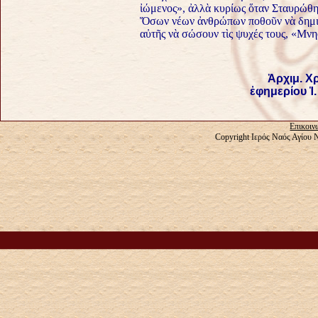
ἰώμενος», ἀλλὰ κυρίως ὅταν Σταυρώθηκ
Ὅσων νέων ἀνθρώπων ποθοῦν νὰ δημιο
αὐτῆς νὰ σώσουν τὶς ψυχές τους, «Μνη
Ἀρχιμ. Χ
ἐφημερίου Ἱ
Επικοιν
Copyright Ιερός Ναός Αγίου 