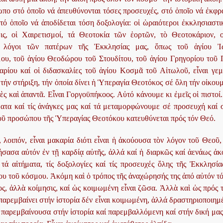
πο στό ὁποῖο νά ἀπευθύνονται τόσες προσευχές, στό ὁποῖο νά ἐκφρ
τό ὁποῖο νά ἀποδίδεται τόση δοξολογία: οἱ ὡραιότεροι ἐκκλησιαστικ
ς, οἱ Χαιρετισμοί, τά Θεοτοκία τῶν ἑορτῶν, τὸ Θεοτοκάριον, ο
ί λόγοι τῶν πατέρων τῆς Ἐκκλησίας μας, ὅπως τοῦ ἁγίου Ἰ
υ, τοῦ ἁγίου Θεοδώρου τοῦ Στουδίτου, τοῦ ἁγίου Γρηγορίου τοῦ 
αρίου καί οἱ διδασκαλίες τοῦ ἁγίου Κοσμᾶ τοῦ Αἰτωλοῦ, εἶναι γε
τήν στήριξη, τήν ὁποία δίνει ἡ Ὑπεραγία Θεοτόκος σέ ὅλη τήν οἰκου
χὲς καὶ ἀπαντᾶ. Εἶναι Γοργοϋπήκοος.
Αὐτό κάνουμε κι ἐμεῖς οἱ πιστο
ατα καί τίς ἀνάγκες μας καί τά μεταμορφώνουμε σέ προσευχή καί 
τοῦ προσώπου τῆς Ὑπεραγίας Θεοτόκου κατευθύνεται πρός τόν Θεό.
 λοιπόν, εἶναι μακαρία διότι εἶναι ἡ ἀκούουσα τὸν λόγον τοῦ Θεοῦ
ήσασα αὐτόν ἐν τῇ καρδίᾳ αὐτῆς, ἀλλά καί ἡ διαρκῶς καί ἀενάως ἀ
 τά αἰτήματα, τίς δοξολογίες καί τίς προσευχές ὅλης τῆς Ἐκκλησί
ου τοῦ κόσμου. Ἀκόμη καὶ ὁ τρόπος τῆς ἀναχώρησής της ἀπό αὐτόν τ
ος, ἀλλὰ κοίμησις, καί ὡς κοιμωμένη εἶναι ζῶσα. Ἀλλὰ καὶ ὡς πρός 
παρεμβαίνει στήν ἱστορία δέν εἶναι κοιμωμένη, ἀλλά δραστηριοποιημ
 παρεμβαίνουσα στήν ἱστορία καί παρεμβαλλόμενη καί στήν δική μας