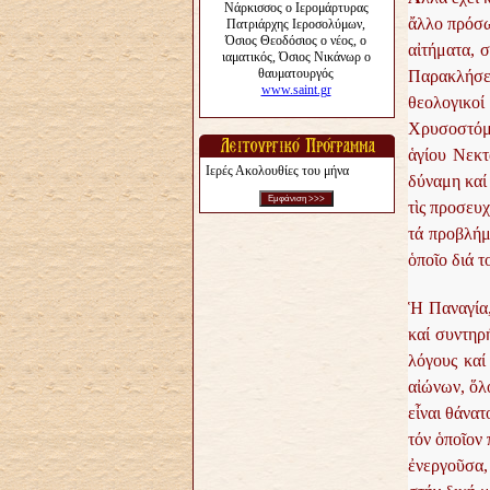
ἄλλο πρόσω
αἰτήματα, σ
Παρακλήσει
θεολογικο
Χρυσοστόμο
ἁγίου Νεκτ
Ιερές Ακολουθίες του μήνα
δύναμη καί 
τὶς προσευ
τά προβλήμ
ὁποῖο διά 
Ἡ Παναγία,
καί συντηρ
λόγους καί
αἰώνων, ὅλ
εἶναι θάνατ
τόν ὁποῖον 
ἐνεργοῦσα,