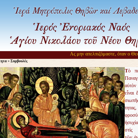
Ας μην απελπιζόμαστε, όταν ο Θεός 
τητα
»
Συμβουλές
Τ
ὸ π
Πανα
αὐτὸν
εἶναι 
σιωπ
τητας
φροσ
ἡσυχ
στίς 
τῶν ἁγ