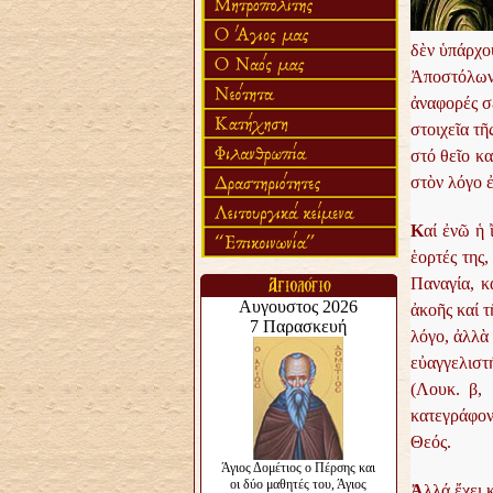
δὲν ὑπάρχου
Ἀποστόλων
ἀναφορές σ
στοιχεῖα τῆ
στό θεῖο κ
στὸν λόγο ἐ
Κ
αί ἐνῶ ἡ 
ἑορτές της
Παναγία, κα
ἀκοῆς καί τ
λόγο, ἀλλὰ 
εὐαγγελιστ
(Λουκ. β, 
κατεγράφοντ
Θεός.
Ἀ
λλά ἔχει 