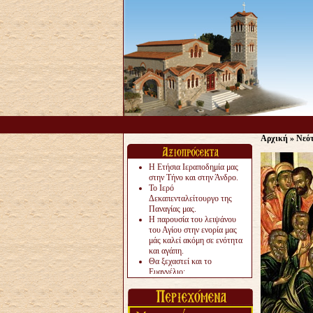
Αρχική
»
Νεό
Η Ετήσια Ιεραποδημία μας
στην Τήνο και στην Άνδρο.
Το Ιερό
Δεκαπενταλείτουργο της
Παναγίας μας.
Η παρουσία του λειψάνου
του Αγίου στην ενορία μας
μάς καλεί ακόμη σε ενότητα
και αγάπη.
Θα ξεχαστεί και το
Ευαγγέλιο;
Το «αργότερα» γίνεται
«πολύ αργά».
Ζητείται....