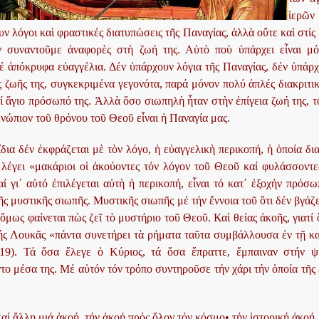
ἱερῶν
ν λόγοι καὶ φραστικές διατυπώσεις τῆς Παναγίας, ἀλλὰ οὔτε καὶ στίς
 συναντοῦμε ἀναφορὲς στὴ ζωή της. Αὐτὸ ποὺ ὑπάρχει εἶναι μό
έ ἀπόκρυφα εὐαγγέλια. Δέν ὑπάρχουν λόγια τῆς Παναγίας, δέν ὑπάρχ
ς ζωῆς της, συγκεκριμένα γεγονότα, παρά μόνον πολύ ἁπλές διακριτι
αί ἅγιο πρόσωπό της. Ἀλλὰ ὅσο σιωπηλὴ ἦταν στὴν ἐπίγεια ζωή της, 
νώπιον τοῦ θρόνου τοῦ Θεοῦ εἶναι ἡ Παναγία μας.
ἴδια δέν ἐκφράζεται μὲ τὸν λόγο, ἡ εὐαγγελικὴ περικοπή, ἡ ὁποία δια
, λέγει «μακάριοι οἱ ἀκούοντες τόν λόγον τοῦ Θεοῦ καί φυλάσσοντ
ί γι΄ αὐτό ἐπιλέγεται αὐτὴ ἡ περικοπή, εἶναι τό κατ΄ ἐξοχήν πρόσω
ῆς μυστικῆς σιωπῆς. Μυστικῆς σιωπῆς μέ τήν ἔννοια τοῦ ὅτι δέν βγάζ
ὅμως φαίνεται πὼς ζεῖ τὸ μυστήριο τοῦ Θεοῦ. Καὶ θείας ἀκοῆς, γιατί 
ής Λουκᾶς «πάντα συνετήρει τὰ ρήματα ταῦτα συμβάλλουσα ἐν τῇ κ
19). Τά ὅσα ἔλεγε ὁ Κύριος, τά ὅσα ἔπραττε, ἔμπαιναν στήν ψ
ο μέσα της. Μέ αὐτόν τόν τρόπο συντηροῦσε τήν χάρι τήν ὁποία τῆς 
καί ἄλλη μιά ἀκοή, τήν ἀκοή πρός ὅλον τόν κόσμο• τήν ἱστορική ἀκοή.