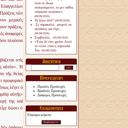
όταν σε ίδωσι
 Εὐαγγελίων
σταυρούμενον, το μεν πάθος
νοήσωσιν εκούσιον».
 Πράξεις τῶν
(06/08/2026)
νον μερικές
Τα ξέρω όλα!!
(06/08/2026)
-Σε παρακαλώ.. μπορείς να
ουν πράξεις,
σωπάσεις για λίγο;...
κές ἀναφορές
(06/08/2026)
Συμβουλές...
(05/08/2026)
τόσο πλούσια
«Ἑνὸς δέ ἐστι χρεία».Αυτό
το «ένα» είναι η παρουσία
Του.
(05/08/2026)
βάζεται στὶς
ες αὐτόν».
Ἡ
πο τῆς θείας
ει προφορικό
Πρωϊνές Προσευχές
ὅπως λέγει ὁ
Βραδινές Προσευχές
αρδίᾳ αὐτῆς»
Διάφορες Προσευχές
υχή της καί
εἶχε δώσει ὁ
Επίκαιρα κείμενα
 Δέν ὑπάρχει