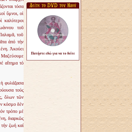
άζονται τόσα
οί ὕμνοι, οἱ
ἱ καλύτεροι
ωάννου τοῦ
Παλαμᾶ, τοῦ
μᾶτα ἀπό τήν
μένη. Ἀκούει
Πατήστε εδώ για να το δείτε
ί. Μαζεύουμε
σέ αἴτημα τό
, ἡ φυλάξασα
κούουσα τούς
ας, ὅλων τῶν
όν κόσμο δέν
τόν τρόπο μέ
ένη, διαρκῶς
 τήν ζωή καί