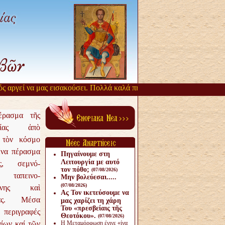
αργεί να μας εισακούσει. Πολλά καλά πηγάζουν, από την αργοπορία α
έρασμα τῆς
γίας ἀπὸ
 τὸν κόσμο
ἕνα πέρασμα
Πηγαίνουμε στη
Λειτουργία με αυτό
ῆς, σεμνό-
τον πόθο;
(07/08/2026)
, ταπεινο-
Μην βολεύεσαι.....
(07/08/2026)
ύνης καὶ
Ας Τον ικετεύσουμε να
ίας.
Μέσα
μας χαρίζει τη χάρη
Του «πρεσβείαις τῆς
περιγραφές
Θεοτόκου».
(07/08/2026)
ίων καί τῶν
Η Μεταμόρφωση έγινε «ίνα