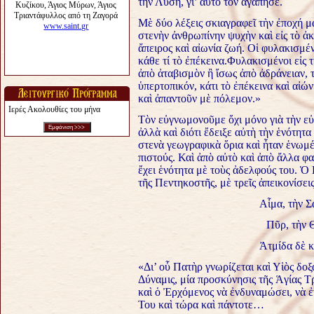
τὴν Λύση, γι’ αὐτὸ τὸν ἀγάπησε.
Μὲ δύο λέξεις σκιαγραφεῖ τὴν ἐποχή μ
στενὴν ἀνθρωπίνην ψυχὴν καὶ εἰς τὸ 
ἄπειρος καὶ αἰωνία ζωή. Οἱ φυλακισμέν
κάθε τί τὸ ἐπέκεινα.Φυλακισμένοι εἰς 
ἀπὸ ἀταβισμὸν ἢ ἴσως ἀπὸ ἀδράνειαν, τ
ὑπερτοπικόν, κάτι τὸ ἐπέκεινα καὶ αἰώ
καὶ ἀπαντοῦν μὲ πόλεμον.»
Ιερές Ακολουθίες του μήνα
Τὸν εὐγνωμονοῦμε ὄχι μόνο γιὰ τὴν εὐ
ἀλλὰ καὶ διότι ἔδειξε αὐτὴ τὴν ἑνότητα
στενὰ γεωγραφικὰ ὅρια καὶ ἦταν ἑνωμέ
πιστούς.
Καὶ ἀπὸ αὐτὸ καὶ ἀπὸ ἄλλα φα
ἔχει ἑνότητα μὲ τοὺς ἀδελφούς του.
Ὁ 
τῆς Πεντηκοστῆς, μὲ τρεῖς ἀπεικονίσει
Αἷμα, τὴν 
Πῦρ, τὴν 
Ἀτμίδα δὲ 
«Δι’ οὗ Πατὴρ γνωρίζεται καὶ Υἱὸς δοξ
Δύναμις, μία προσκύνησις τῆς Ἁγίας 
καὶ ὁ Ἐρχόμενος νὰ ἐνδυναμώσει, νὰ ἐ
Του καὶ τώρα καὶ πάντοτε…