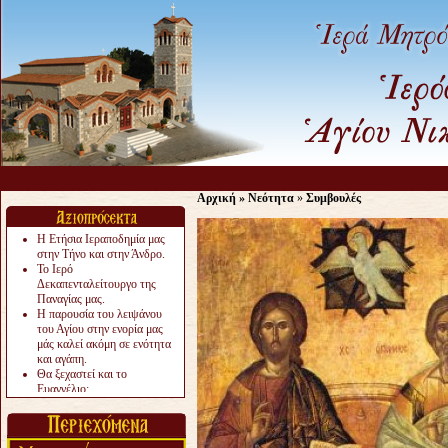
Αρχική
»
Νεότητα
»
Συμβουλές
Η Ετήσια Ιεραποδημία μας
στην Τήνο και στην Άνδρο.
Το Ιερό
Δεκαπενταλείτουργο της
Παναγίας μας.
Η παρουσία του λειψάνου
του Αγίου στην ενορία μας
μάς καλεί ακόμη σε ενότητα
και αγάπη.
Θα ξεχαστεί και το
Ευαγγέλιο;
Το «αργότερα» γίνεται
«πολύ αργά».
Ζητείται....