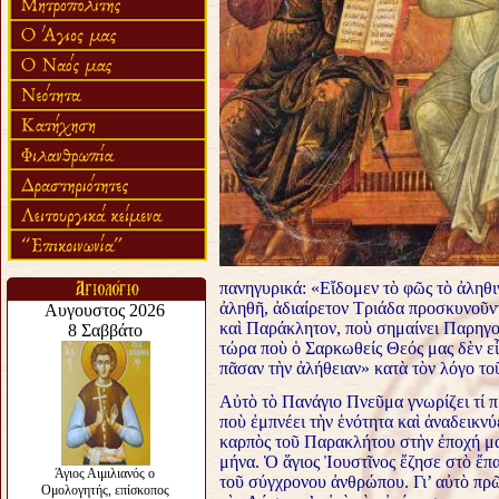
πανηγυρικά: «Εἴδομεν τὸ φῶς τὸ ἀληθ
ἀληθῆ, ἀδιαίρετον Τριάδα προσκυνοῦν
καὶ Παράκλητον, ποὺ σημαίνει Παρηγορ
τώρα ποὺ ὁ Σαρκωθείς Θεός μας δὲν εἶ
πᾶσαν τὴν ἀλήθειαν» κατὰ τὸν λόγο το
Αὐτὸ τὸ Πανάγιο Πνεῦμα γνωρίζει τί π
ποὺ ἐμπνέει τὴν ἑνότητα καὶ ἀναδεικνύ
καρπὸς τοῦ Παρακλήτου στὴν ἐποχή μας 
μήνα. Ὁ ἅγιος Ἰουστῖνος ἔζησε στὸ ἔπα
τοῦ σύγχρονου ἀνθρώπου. Γι’ αὐτὸ πρῶ