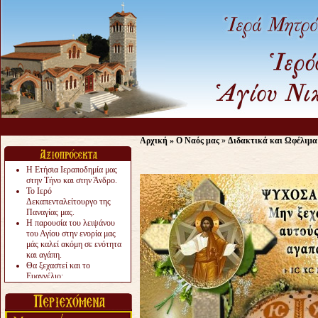
Αρχική
»
Ο Ναός μας
»
Διδακτικά και Ωφέλιμα
Η Ετήσια Ιεραποδημία μας
στην Τήνο και στην Άνδρο.
Το Ιερό
Δεκαπενταλείτουργο της
Παναγίας μας.
Η παρουσία του λειψάνου
του Αγίου στην ενορία μας
μάς καλεί ακόμη σε ενότητα
και αγάπη.
Θα ξεχαστεί και το
Ευαγγέλιο;
Το «αργότερα» γίνεται
«πολύ αργά».
Ζητείται....