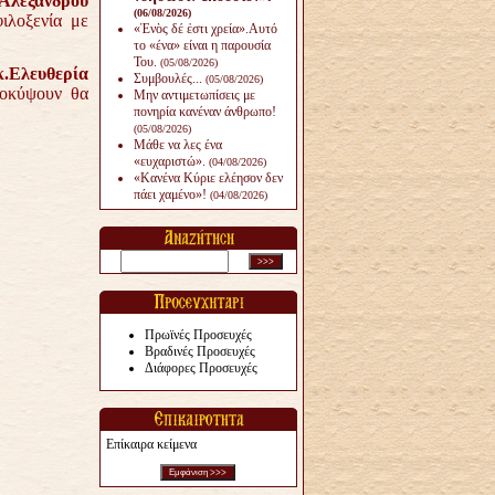
.Αλεξάνδρου
(06/08/2026)
φιλοξενία με
«Ἑνὸς δέ ἐστι χρεία».Αυτό
το «ένα» είναι η παρουσία
Του.
(05/08/2026)
κ.Ελευθερία
Συμβουλές...
(05/08/2026)
οκύψουν θα
Μην αντιμετωπίσεις με
πονηρία κανέναν άνθρω­πο!
(05/08/2026)
Μάθε να λες ένα
«ευχαριστώ».
(04/08/2026)
«Κανένα Κύριε ελέησον δεν
πάει χαμένο»!
(04/08/2026)
Πρωϊνές Προσευχές
Βραδινές Προσευχές
Διάφορες Προσευχές
Επίκαιρα κείμενα