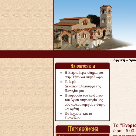
Αρχική
»
Δρα
Η Ετήσια Ιεραποδημία μας
στην Τήνο και στην Άνδρο.
Το Ιερό
Δεκαπενταλείτουργο της
Παναγίας μας.
Η παρουσία του λειψάνου
του Αγίου στην ενορία μας
μάς καλεί ακόμη σε ενότητα
και αγάπη.
Θα ξεχαστεί και το
Ευαγγέλιο;
Το «αργότερα» γίνεται
Το
''Ενορι
«πολύ αργά».
ώρα 6.
Ζητείται....