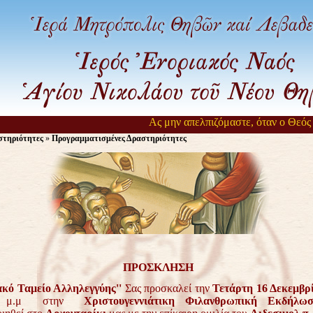
Ας μην απελπιζόμαστε, όταν ο Θεός αρ
στηριότητες
»
Προγραμματισμένες Δραστηριότητες
ΠΡΟΣΚΛΗΣΗ
ακό Ταμείο Αλληλεγγύης''
Σας προσκαλεί την
Τετάρτη 16 Δεκεμβρ
00 μ.μ στην
Χριστουγεννιάτικη Φιλανθρωπική Εκδήλω