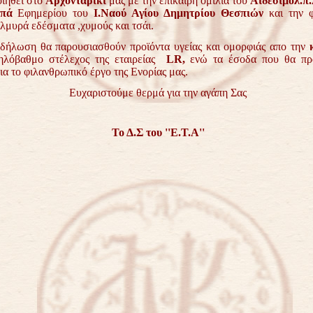
ιηθεί στο
Αρχονταρίκι
μας με την επίκαιρη ομιλία του
Αιδεσιμολ.π
ππά
Εφημερίου του
Ι.Ναού Αγίου Δημητρίου Θεσπιών
και την 
λμυρά εδέσματα ,χυμούς και τσάι.
δήλωση θα παρουσιασθούν προϊόντα υγείας και ομορφιάς απο την
λόβαθμο στέλεχος της εταιρείας
LR
,
ενώ τα έσοδα που θα πρ
ια το φιλανθρωπικό έργο της Ενορίας μας.
Ευχαριστούμε θερμά για την αγάπη Σας
Το Δ.Σ του ''Ε.Τ.Α''