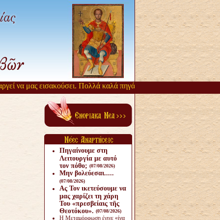
γεί να μας εισακούσει. Πολλά καλά πηγάζουν, από την αργοπορία αυτ
Πηγαίνουμε στη
Λειτουργία με αυτό
τον πόθο;
(07/08/2026)
Μην βολεύεσαι.....
(07/08/2026)
Ας Τον ικετεύσουμε να
μας χαρίζει τη χάρη
Του «πρεσβείαις τῆς
Θεοτόκου».
(07/08/2026)
Η Μεταμόρφωση έγινε «ίνα