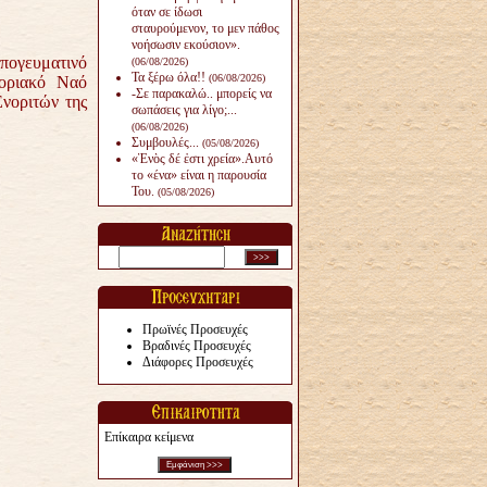
όταν σε ίδωσι
σταυρούμενον, το μεν πάθος
νοήσωσιν εκούσιον».
Απογευματινό
(06/08/2026)
Τα ξέρω όλα!!
(06/08/2026)
οριακό Ναό
-Σε παρακαλώ.. μπορείς να
Ενοριτών της
σωπάσεις για λίγο;...
(06/08/2026)
Συμβουλές...
(05/08/2026)
«Ἑνὸς δέ ἐστι χρεία».Αυτό
το «ένα» είναι η παρουσία
Του.
(05/08/2026)
Πρωϊνές Προσευχές
Βραδινές Προσευχές
Διάφορες Προσευχές
Επίκαιρα κείμενα