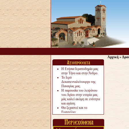
Αρχική
»
Δρα
Η Ετήσια Ιεραποδημία μας
στην Τήνο και στην Άνδρο.
Το Ιερό
Δεκαπενταλείτουργο της
Παναγίας μας.
Η παρουσία του λειψάνου
του Αγίου στην ενορία μας
μάς καλεί ακόμη σε ενότητα
και αγάπη.
Θα ξεχαστεί και το
Ευαγγέλιο;
Το «αργότερα» γίνεται
«πολύ αργά».
Ζητείται....