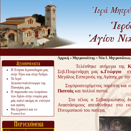
Αρχική
»
Μητροπολίτης
»
Νέα Ι. Μητροπόλεως
Τελέσθηκε ανήμερα της
Κ
Η Ετήσια Ιεραποδημία μας
Σεβ.Ποιμενάρχη μας
κ.Γεώργιο
στο
στην Τήνο και στην Άνδρο.
Μεγάλος Εσπερινός της Αγάπης με την
Το Ιερό
Δεκαπενταλείτουργο της
Συμπροσευχόμενος παρέστη και ο 
Παναγίας μας.
Παππάς
και πολλοί πιστοί.
Η παρουσία του λειψάνου
του Αγίου στην ενορία μας
Στο τέλος ο Σεβασμιώτατος διέν
μάς καλεί ακόμη σε ενότητα
Αναστάσιμους απευθύνθηκε στο ε
και αγάπη.
Θα ξεχαστεί και το
Πνευματικού του πατέρα.
Ευαγγέλιο;
Το «αργότερα» γίνεται
«πολύ αργά».
Ζητείται....