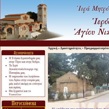
Αρχική
»
Δραστηριότητες
»
Προγραμματισμένε
Η Ετήσια Ιεραποδημία μας
στην Τήνο και στην Άνδρο.
Το Ιερό
Δεκαπενταλείτουργο της
Παναγίας μας.
Η παρουσία του λειψάνου
του Αγίου στην ενορία μας
μάς καλεί ακόμη σε ενότητα
και αγάπη.
Θα ξεχαστεί και το
Ευαγγέλιο;
Το «αργότερα» γίνεται
«πολύ αργά».
Ζητείται....