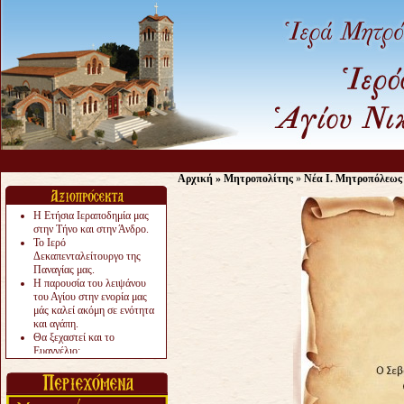
Αρχική
»
Μητροπολίτης
»
Νέα Ι. Μητροπόλεως
Η Ετήσια Ιεραποδημία μας
στην Τήνο και στην Άνδρο.
Το Ιερό
Δεκαπενταλείτουργο της
Παναγίας μας.
Η παρουσία του λειψάνου
του Αγίου στην ενορία μας
μάς καλεί ακόμη σε ενότητα
και αγάπη.
Θα ξεχαστεί και το
Ευαγγέλιο;
Το «αργότερα» γίνεται
«πολύ αργά».
Ζητείται....