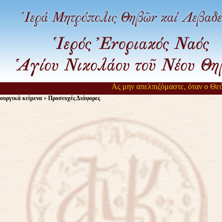
Ας μην απελπιζόμαστε, όταν ο Θεός α
ουργικά κείμενα
»
Προσευχές Διάφορες