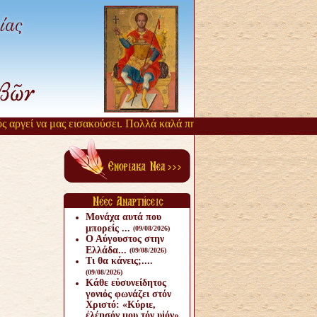
ργεί να μας εισακούσει. Πολλά καλά πηγάζουν, από την αργοπορία αυ
Μονάχα αυτά που
μπορείς ...
(09/08/2026)
Ο Αύγουστος στην
Ελλάδα...
(09/08/2026)
Τι θα κάνεις;....
(09/08/2026)
Κάθε εὐσυνείδητος
γονιός φωνάζει στόν
Χριστό: «Κύριε,
ἐλέησόν μου τόν υἱόν».