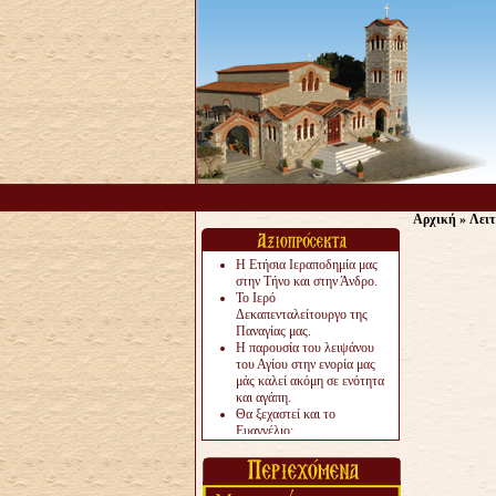
Αρχική
»
Λειτ
Η Ετήσια Ιεραποδημία μας
στην Τήνο και στην Άνδρο.
Το Ιερό
Δεκαπενταλείτουργο της
Παναγίας μας.
Η παρουσία του λειψάνου
του Αγίου στην ενορία μας
μάς καλεί ακόμη σε ενότητα
και αγάπη.
Θα ξεχαστεί και το
Ευαγγέλιο;
Το «αργότερα» γίνεται
«πολύ αργά».
Ζητείται....