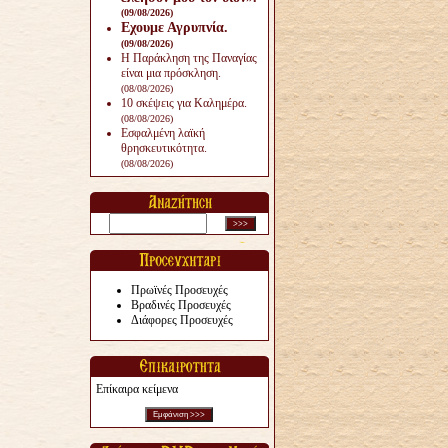
(09/08/2026)
Εχουμε Αγρυπνία.
(09/08/2026)
Η Παράκληση της Παναγίας
είναι μια πρόσκληση.
(08/08/2026)
10 σκέψεις για Καλημέρα.
(08/08/2026)
Εσφαλμένη λαϊκή
θρησκευτικότητα.
(08/08/2026)
Πρωϊνές Προσευχές
Βραδινές Προσευχές
Διάφορες Προσευχές
Επίκαιρα κείμενα