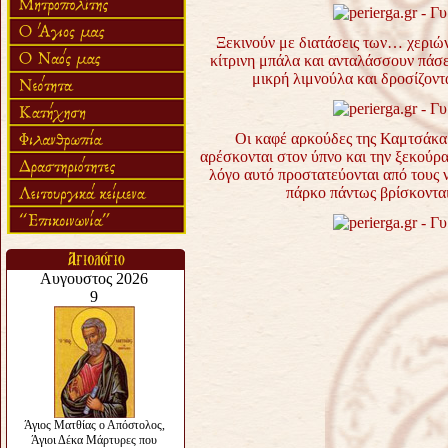
Ξεκινούν με διατάσεις των… χεριών 
κίτρινη μπάλα και ανταλάσσουν πάσε
μικρή λιμνούλα και δροσίζοντα
Οι καφέ αρκούδες της Καμτσάκα ε
αρέσκονται στον ύπνο και την ξεκούρα
λόγο αυτό προστατεύονται από τους 
πάρκο πάντως βρίσκοντα