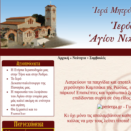
Αρχική
»
Νεότητα
»
Συμβουλές
Η Ετήσια Ιεραποδημία μας
στην Τήνο και στην Άνδρο.
Το Ιερό
Λατρεύουν τα παιχνίδια και αποτε
Δεκαπενταλείτουργο της
χερσόνησο Καμτσάκα της Ρωσίας, ε
Παναγίας μας.
Η παρουσία του λειψάνου
πάρκου! Επισκέπτες και προσωπικό 
του Αγίου στην ενορία μας
επιδίδονται συχνά σε ένα είδο
μάς καλεί ακόμη σε ενότητα
και αγάπη.
Θα ξεχαστεί και το
Ευαγγέλιο;
Κι όχι μόνο τις απολαμβάνουν καθ
Το «αργότερα» γίνεται
κιόλας να μην τους λείπει τίποτα!
«πολύ αργά».
Ζητείται....