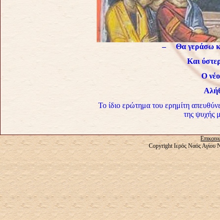
– Θα γεράσω και
Και ύστερ
Ο νέο
Αλήθ
Το ίδιο ερώτημα του ερημίτη απευθύν
της ψυχής 
Επικοιν
Copyright Ιερός Ναός Αγίου 