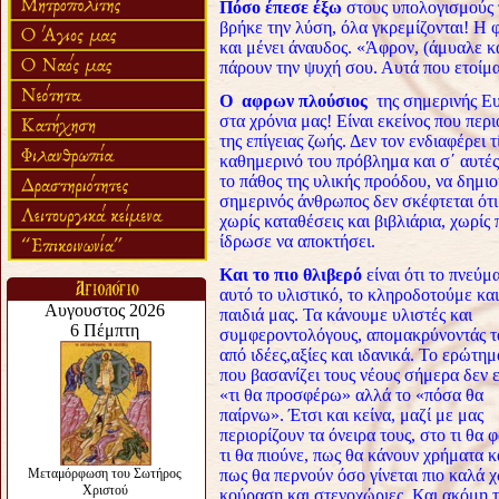
Πόσο έπεσε έξω
στους υπολογισμούς τ
βρήκε την λύση, όλα γκρεμίζονται! Η 
και μένει άναυδος. «Άφρον, (άμυαλε κα
πάρουν την ψυχή σου. Αυτά που ετοίμασ
Ο αφρων πλούσιος
της σημερινής Ευ
στα χρόνια μας! Είναι εκείνος που περι
της επίγειας ζωής. Δεν τον ενδιαφέρει 
καθημερινό του πρόβλημα και σ΄ αυτές
το πάθος της υλικής προόδου, να δημιο
σημερινός άνθρωπος δεν σκέφτεται ότι 
χωρίς καταθέσεις και βιβλιάρια, χωρίς 
ίδρωσε να αποκτήσει.
Και το πιο θλιβερό
είναι ότι το πνεύμ
αυτό το υλιστικό, το κληροδοτούμε και
παιδιά μας. Τα κάνουμε υλιστές και
συμφεροντολόγους, απομακρύνοντάς τ
από ιδέες,αξίες και ιδανικά. Το ερώτημ
που βασανίζει τους νέους σήμερα δεν ε
«τι θα προσφέρω» αλλά το «πόσα θα
παίρνω». Έτσι και κείνα, μαζί με μας
περιορίζουν τα όνειρα τους, στο τι θα φ
τι θα πιούνε, πως θα κάνουν χρήματα κ
πως θα περνούν όσο γίνεται πιο καλά χ
κούραση και στενοχώριες. Και ακόμη τ