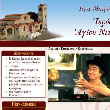
Αρχική
»
Κατήχηση
»
Κηρύγματα
Η Ετήσια Ιεραποδημία μας
στην Τήνο και στην Άνδρο.
Το Ιερό
Δεκαπενταλείτουργο της
Παναγίας μας.
Η παρουσία του λειψάνου
του Αγίου στην ενορία μας
μάς καλεί ακόμη σε ενότητα
και αγάπη.
Θα ξεχαστεί και το
Ευαγγέλιο;
Το «αργότερα» γίνεται
«πολύ αργά».
Ζητείται....