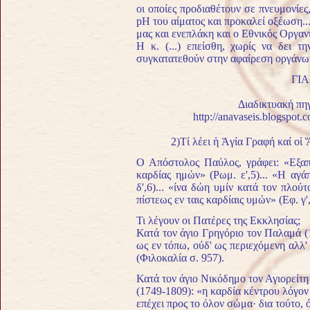
οι οποίες προδιαθέτουν σε πνευμονίες
pH του αίματος και προκαλεί οξέωση..
μας και ενεπλάκη και ο Εθνικός Οργ
Η κ. (...) επείσθη, χωρίς να δει τ
συγκατατεθούν στην αφαίρεση οργάνων
ΓΙ
Διαδικτυακή πηγ
http://anavaseis.blogspot
2)Τί λέει ἡ Ἁγία Γραφή καί οἱ
Ο Απόστολος Παύλος, γράφει: «Εξαπ
καρδίας ημών» (Ρωμ. ε',5)... «Η αγά
δ',6)... «ίνα δώη υμίν κατά τον πλούτ
πίστεως εν ταις καρδίαις υμών» (Εφ. γ'
Τι λέγουν οι Πατέρες της Εκκλησίας;
Κατά τον άγιο Γρηγόριο τον Παλαμά (
ως εν τόπω, ούδ' ως περιεχόμενη αλλ
(Φιλοκαλία σ. 957).
Κατά τον άγιο Νικόδημο τον Αγιορείτη
(1749-1809): «η καρδία κέντρου λόγον
επέχει προς το όλον σώμα· δια τούτο, ό