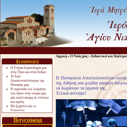
Ας 
Αρχική
»
Ο Ναός μας
»
Διδακτικά και Ωφέλιμα
Η Ετήσια Ιεραποδημία μας
στην Τήνο και στην Άνδρο.
Το Ιερό
Η Παναγιώτα Αποστολοπούλου νοσηλε
Δεκαπενταλείτουργο της
της Αθήνας και μερίδα γιατρών διέγνωσ
Παναγίας μας.
να δωρίσουν τα όργανά της.
Η παρουσία του λειψάνου
Tελικά ανένηψε!
του Αγίου στην ενορία μας
μάς καλεί ακόμη σε ενότητα
και αγάπη.
Θα ξεχαστεί και το
Ευαγγέλιο;
Το «αργότερα» γίνεται
«πολύ αργά».
Ζητείται....