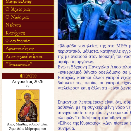
εβδομάδα νοσηλείας της στη ΜΕΘ μ
περιστατικό, μάλιστα, κατήγγειλε εγγ
της με αναφορά στον διοικητή του νο
αφαίρεση οργάνων.
Ενώ η 55χρονη Παναγιώτα Αποστολοπ
«εγκεφαλικό θάνατο οφειλόμενο σε μ
Ευτυχώς, κάποιοι άλλοι γιατροί είχα
διάρκεια της οποίας οι γιατροί είχ
«τελείωσε» και η άλλη ότι «είναι ζωντ
Σημαντική λεπτομέρεια είναι ότι, σ
ασθενών με τη συγκεκριμένη νόσο νε
συνηγορούσε υπέρ του εγκεφαλικού θ
πλευρών.
Τη διάψευση του «θανάτου» 
«Εθνος της Κυριακής»: «Δεν πίστευα σ
συνήλθα.