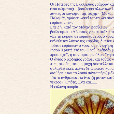
Οι Πατέρες της Εκκλησίας γράφουν και
(του σώματος)... βασιλεύει όλων των λ
πάντες οι λογισμοί της ψυχής» (Μακάρι
Παλαμάς, γράφει: «εκεί τοίνυν δει σκοπε
ευρίσκονται».
Επειδή, κατά τον Μέγαν Βασίλειον,... «
βούλευμα». «Άβυσσος γαρ ακατάληπτος
«Εν τη καρδία δε ευρισκόμενος ο νους,
ενδιάθετον λόγον της καρδίας, δια του
τούτον ευρίσκων ο νους, ας τον αφήση
Ιησού Χρι­στέ Υιέ του Θεού, ελέησόν μ
προσευχή", ή συντομότερα όλων "νηπτ
Ο άγιος Νικόδημος γράφει και τούτο: 
πτωματισθεί, τότε η ψυχή συστέλλεται ε
φυλαχθεί εκεί. αφίνει δε άπρακτα και 
αισθήσεις και τα λοιπά πάντα πέριξ μέλ
τότε ο άνθρωπος εκείνος ζή μόνον κατ
νεκρός». Οπότε, ...να και......
Η εύλογη απορία