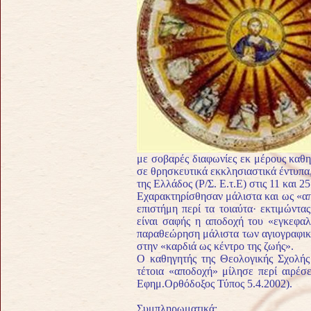
με σοβαρές διαφωνίες εκ μέρους καθη
σε θρησκευτικά εκκλησιαστικά έντυπα,
της Ελλάδος (Ρ/Σ. Ε.τ.Ε) στις 11 και 25
Εχαρακτηρίσθησαν μάλιστα και ως «απα
επιστήμη περί τα τοι­αύτα· εκτιμώντ
είναι σαφής η αποδοχή του «εγκεφαλ
παραθεώρηση μάλιστα των αγιογραφικ
στην «καρδιά ως κέντρο της ζωής».
Ο καθηγητής της Θεολογικής Σχολής
τέτοια «αποδοχή» μίλησε περί αιρέσε
Eφημ.Ορθόδοξος Τύπος 5.4.2002).
Συμπληρωματικά: