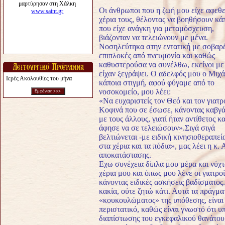
Οι άνθρωποι που η ζωή μου είχε αφεθε
χέρια τους, θέλοντας να βοηθήσουν κά
που είχε ανάγκη για μεταμόσχευση,
βιάζονταν να τελειώνουν με μένα.
Νοσηλεύτηκα στην εντατική με σοβαρ
επιπλοκές από πνευμονία και καθώς
καθυστερούσα να συνέλθω, εκείνοι με
είχαν ξεγράψει. Ο αδελφός μου ο Μιχά
Ιερές Ακολουθίες του μήνα
κάποια στιγμή, αφού φύγαμε από το
νοσοκομείο, μου λέει:
«Nα ευχαριστείς τον Θεό και τον γιατρ
Κοφινά που σε έσωσε, κάνοντας καβγ
με τους άλλους, γιατί ήταν αντίθετος κα
άφησε να σε τελειώσουν».
Σιγά σιγά
βελτιώνεται -με ειδική κινησιοθεραπε
στα χέρια και τα πόδια», μας λέει η κ
αποκατάστασης.
Εχω συνέχεια δίπλα μου μέρα και νύχτ
χέρια μου και όπως μου λένε οι γιατρο
κάνοντας ειδικές ασκήσεις βαδίσματος
κακία, ούτε ζητώ κάτι. Αυτά τα πράγμα
«κουκουλώματος» της υπόθεσης, είναι
περιστατικό, καθώς είναι γνωστό ότι υ
διαπίστωσης του εγκεφαλικού θανάτου,