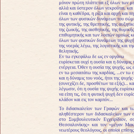
μόνον πρώ­τη πλάττεται εξ όλων των μ
αλλά και ύστερον όλων νεκρούται. και
είναι η κα­θέδρα, η ρίζα και αρχή και π
όλων των φυ­σικών δυνάμεων του σώμ
της φυτικής, της θρεπτικής, της αυξητικ
της ζωικής, της αισθητικής, της θυμικής
επιθυμητικής και των λοιπών ομοίως κ
όλων των φυσικών δυνάμεων της ψυχή
της νοεράς λέγω, της λογιστικής και τη
θελητικής.
Εν τω εγκεφάλω δε ως εν οργάνω
ευρίσκεται ουχί η ουσία και η δύναμις 
ενέργεια. Όθεν η ουσία της ψυχής, ως 
εν τω μεσαιτάτω της καρδίας, ...εν τω
και η δύναμις του νοός, ήτοι της ψυχή
(συνεχίζει δε, προσθέτων τα εξής)... κ
λέγωσιν, ότι η ουσία της ψυχής ευρίσκε
να είπη τις, ότι η φυτική ψυχή δεν ευρί
κλάδον και εις τον καρπόν...
Το διδασκαλείον των Γραφών και τω
αληθέστερον των διδασκαλείων των α
στο Συμβουλευτικόν Εγχειρίδιον, σ
Θεσσαλονίκης» και τον «μέγαν Μακά
νεωτέρους θεολόγους, οι οποίοι επίση