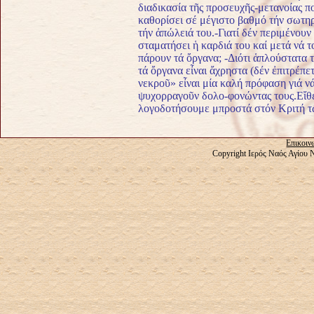
διαδικασία τῆς προσευχῆς-μετανοίας π
καθορίσει σέ μέγιστο βαθμό τήν σωτηρ
τήν ἀπώλειά του.-Γιατί δέν περιμένουν
σταματήσει ἡ καρδιά του καί μετά νά τ
πάρουν τά ὄργανα; -Διότι ἁπλούστατα 
τά ὄργανα εἶναι ἄχρηστα (δέν ἐπιτρέπ
νεκροῦ» εἶναι μία καλή πρόφαση γιά 
ψυχορραγοῦν δολο-φονώντας τους.Εἴθε
λογοδοτήσουμε μπροστά στόν Κριτή τ
Επικοιν
Copyright Ιερός Ναός Αγίου 