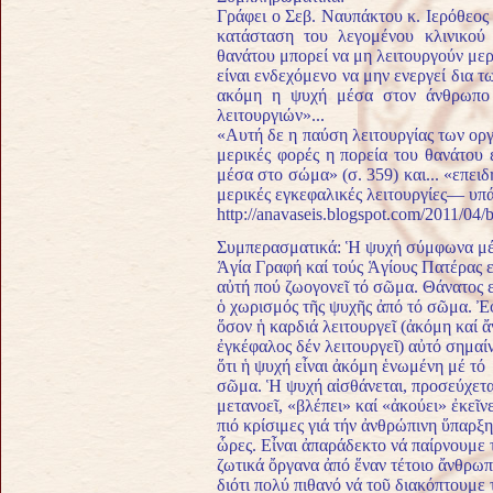
Γράφει ο Σεβ. Ναυπάκτου κ. Ιερόθεος 
κατάσταση του λεγο­μένου κλινικού
θανάτου μπορεί να μη λει­τουργούν με
είναι ενδεχόμενο να μην ενεργεί δια
ακόμη η ψυχή μέσα στον άνθρωπο κ
λειτουργιών»...
«Αυτή δε η παύση λειτουργίας των οργ
μερικές φορές η πορεία του θανάτου
μέσα στο σώμα» (σ. 359) και... «επει
μερικές εγκεφαλικές λειτουργίες— υπά
http://anavaseis.blogspot.com/2011/0
Συμπερασματικά: Ἡ ψυχή σύμφωνα μέ
Ἁγία Γραφή καί τούς Ἁγίους Πατέρας ε
αὐτή πού ζωογονεῖ τό σῶμα. Θάνατος ε
ὁ χωρισμός τῆς ψυχῆς ἀπό τό σῶμα. Ἐ
ὅσον ἡ καρδιά λειτουργεῖ (ἀκόμη καί ἄ
ἐγκέφαλος δέν λειτουργεῖ) αὐτό σημαίν
ὅτι ἡ ψυχή εἶναι ἀκόμη ἑνωμένη μέ τό
σῶμα. Ἡ ψυχή αἰσθάνεται, προσεύχετα
μετανοεῖ, «βλέπει» καί «ἀκούει» ἐκεῖνε
πιό κρίσιμες γιά τήν ἀνθρώπινη ὕπαρξη
ὧρες. Εἶναι ἀπαράδεκτο νά παίρνουμε 
ζωτικά ὄργανα ἀπό ἕναν τέτοιο ἄνθρω
διότι πολύ πιθανό νά τοῦ διακόπτουμε 