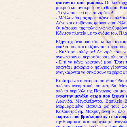
φαίνονται από μακρύα.
Οι ληστάρχο
μακρυά και αντικρύζουν το θέαμα. Καπ
- Τι γίνεται εκεί όρε συντρόφια!
- Μάλλον θα μας προφτάξανε οι άλλοι 
Λένε και στρίβοντας φεύγουν απ’ άλλη
Οι κάτοικοι της πόλης για να θυμούν
Κόνιτσα πλατεία με το ονόμα του. Πλ
Εξήντα χρόνια από τότε κι όλοι
οι κα
γυαλιά τους και σκίζουν τα πτυχία τους
- Καλά ρε καλόγερε! Δε ντρέπεσαι ν
αγανακτούν οι περισσότεροι μόλις το 
- Ε τί να κάνω χριστιανέ μου!
Έτσι 
απαντάει μακάρια ο ησύχιος γέροντα
αναγκάζονται να σηκώσουν τα χέρια ψ
Ετούτη είναι η ιστορία του νέου Οδυ
από την πνευματική του πατρίδα. Μον
από το περιβόλι της Παναγιάς και μακ
ένας
στην μεγάλη σειρά που ξεκινά
Λεωνίδα, Μεγαλέξαντρο, Βασιλείο 
Μαρμαρωμένο Βασιλιά ως τους Σου
Κολοκοτρώνη, Μακρυγιάννη κι όλο 
τωρινοί πού βρισκόμαστε, τι κάνουμ
την θαυμαστή ιστορία αγαπητέ αναγνώ
και τους φτωχούς διαλέγει ο Παντοδύνα