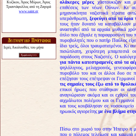
ολάκερες μέρες
χάστουκιζαν και μ
επιθέσεις των νέων Ούνων. Κι αυ
μηχανοκίνητα ναζιστικά τέρατα αν
υπεράνθρωπη,
ξεφεύγει από τα όρια
τους ήταν δυνατό να καταβάλλουν με
αναστηθεί από τα αρχαία μυθικά χρό
όπλο που έβγαλε η παραφροσύνη του 
πυροβολητές που ο πατήρ Παύλος είχε
ίδιο τρείς, όλοι τραυματισμένοι. Κι α
Ιερές Ακολουθίες του μήνα
πισώπλατη, χειρότερη μπαμπεσιά ο
παράδοση στους Ναζιστές. Ο καλόγε
για πάντα κατεστραμενές από τα α
ψηλόλιγνος, μελαχροινός, γενειοφόρ
πυροβόλο του και οι άλλοι δυο σε π
επέζησαν τους επέτρεψαν οι Γερμανοί
τις σημαίες τους έξω από το θρυλικ
επικοί ήρωες που στάθηκαν οι αληθ
αναγνώρισαν ακόμα και οι εχθροί το
αιχμάλωτοι πολέμου και οι Γερμανοί
και τους κουβάλησαν σε νοσοκομείο 
ηρωικός αγιορείτης
με ένα βλήμα στη
Πίσω στο χωριό του στην Ήπειρο η μ
που ο πόλεμος τελείωσε και καμμιά εί