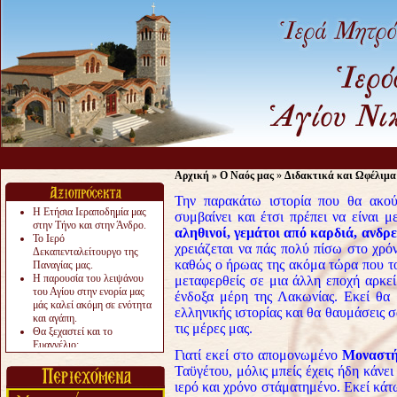
Αρχική
»
Ο Ναός μας
»
Διδακτικά και Ωφέλιμα
Την παρακάτω ιστορία που θα ακού
Η Ετήσια Ιεραποδημία μας
συμβαίνει και έτσι πρέπει να είναι 
στην Τήνο και στην Άνδρο.
αληθινοί, γεμάτοι από καρδιά, ανδρ
Το Ιερό
χρειάζεται να πάς πολύ πίσω στο χρόν
Δεκαπενταλείτουργο της
καθώς ο ήρωας της ακόμα τώρα που τού
Παναγίας μας.
Η παρουσία του λειψάνου
μεταφερθείς σε μια άλλη εποχή αρκεί
του Αγίου στην ενορία μας
ένδοξα μέρη της Λακωνίας. Εκεί θα 
μάς καλεί ακόμη σε ενότητα
ελληνικής ιστορίας και θα θαυμάσεις σ
και αγάπη.
τις μέρες μας.
Θα ξεχαστεί και το
Ευαγγέλιο;
Γιατί εκεί στο απομονωμένο
Μοναστή
Το «αργότερα» γίνεται
Ταϋγέτου, μόλις μπείς έχεις ήδη κάνε
«πολύ αργά».
Ζητείται....
ιερό και χρόνο στάματημένο. Εκεί κάτ