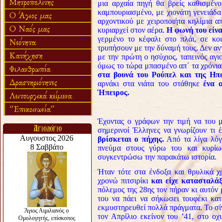
μια αρχαία πηγή θα βρείς καθισμέν
καμπουριασμένο, με χιονάτη γενειάδα
αρχοντικού με χειροποιήτα κηλίμια 
κυριαρχεί στον αέρα.
Η φωνή του είνα
γερμένο το κέφαλι στο πλάι, σε κο
τρυπήσουν με την δύναμή τους. Δεν αντ
με την πρώτη ο ησύχιος, ταπεινός αγι
όμως το τώρα μπασμένο απ΄ τα χρόνι
στα βουνά του Ρούπελ και της Ηπε
αρνάκι στα νιάτα του στάθηκε
ένα 
Ήπειρος.
Έχοντας ο γράφων την τιμή να του 
σημερινοί Έλληνες να γνωρίζουν τι 
βρίσκεται ο πήχης.
Από τα λίγα λόγι
πνεύμα στους γύρω του και κυρίως
συγκεντρώσω την παρακάτω ιστορία.
Ήταν τότε στα ένδοξα και θρυλικά χ
χρονώ πιτσιρίκι
και είχε κατασταλάξ
πόλεμος της 28ης τον πήραν κι αυτόν 
του να πάει να σήκωσει τουφέκι κατ
εκμυστηρευθεί πολλά πράγματα. Το σί
τον Απρίλιο εκείνον του ’41, στο 