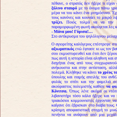
πέθανε, ο στρατός δεν ήξερε τι είχαν
ξύλινο σταυρό
με το όνομα πάνω γρα
μέρα να του κάνει ένα μνημόσυνο. Έχε
τους κανόνες και κουνάει το μικρό λι
τρίζει.
Ποιός τολμά να να την εν
παραμορφωμένη φωνή ακούγεται λες κα
- Μάνα μου! Γύρισα!…
Στο αντίκρυσμα του ψηλόλιγνου μελαχ
Ο αγιορείτης καλόγερος επέστρεψε στ
αξιωματικός
ενώ έφτασε κι ως τον βαθ
σου εκμυστυρευθεί και έτσι δεν ξέρου
πως αυτή η ιστορία είναι αληθινη και 
διηγήται ένας από τους συγχωριανο
ανήκουστα και στην αντίσταση, αλλ
πολεμά. Κλήθηκε να κάνει
το χρέος τ
ύπουλης και ιταμής απειλής του ανθ
φυλάς το σπίτι και την φαμελιά σ
ακούραστος πολεμιστής καθίσε
να φυ
Κόνιτσα.
Όπως λένε ακόμα οι ντόπι
λιβανιστήρι τόσο κάλα ήξερε και να
τριακόσιοι κομμουνιστές έρχονταν ν
καίγανε ότι έβρισκαν στο διάβα τους.
κρίσιμη αποφασιστική στιγμή το μυα
πενήντα να ανάψουν από μια μεγά