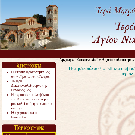
Αρχική
»
“Επικοινωνία”
»
Αρχείο παλαιότερων
Πατήστε πάνω στο pdf και διαβάσ
Η Ετήσια Ιεραποδημία μας
περιοδι
στην Τήνο και στην Άνδρο.
Το Ιερό
Δεκαπενταλείτουργο της
Παναγίας μας.
Η παρουσία του λειψάνου
του Αγίου στην ενορία μας
μάς καλεί ακόμη σε ενότητα
και αγάπη.
Θα ξεχαστεί και το
Ευαγγέλιο;
Το «αργότερα» γίνεται
«πολύ αργά».
Ζητείται....