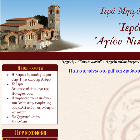
Αρχική
»
“Επικοινωνία”
»
Αρχείο παλαιότερων
Πατήστε πάνω στο pdf και διαβάστ
Η Ετήσια Ιεραποδημία μας
στην Τήνο και στην Άνδρο.
Το Ιερό
Δεκαπενταλείτουργο της
Παναγίας μας.
Η παρουσία του λειψάνου
του Αγίου στην ενορία μας
μάς καλεί ακόμη σε ενότητα
και αγάπη.
Θα ξεχαστεί και το
Ευαγγέλιο;
Το «αργότερα» γίνεται
«πολύ αργά».
Ζητείται....