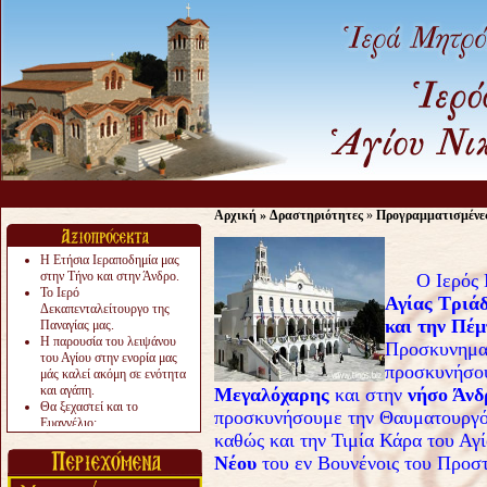
Αρχική
»
Δραστηριότητες
»
Προγραμματισμένε
Η Ετήσια Ιεραποδημία μας
στην Τήνο και στην Άνδρο.
O Iερός 
Το Ιερό
Αγίας Τριά
Δεκαπενταλείτουργο της
και την Πέμ
Παναγίας μας.
Η παρουσία του λειψάνου
Προσκυνημα
του Αγίου στην ενορία μας
προσκυνήσου
μάς καλεί ακόμη σε ενότητα
και αγάπη.
Μεγαλόχαρης
και στην
νήσο Άνδ
Θα ξεχαστεί και το
προσκυνήσουμε την Θαυματουργ
Ευαγγέλιο;
καθώς και την Τιμία Κάρα του Α
Το «αργότερα» γίνεται
«πολύ αργά».
Νέου
του εν Βουνένοις του Προσ
Ζητείται....