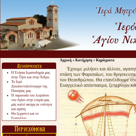
Αρχική
»
Κατήχηση
»
Κηρύγματα
Έχουμε μιλήσει και άλλοτε, αγαπητο
Η Ετήσια Ιεραποδημία μας
στάση των Φαρισαίων, του θρησκευτι
στην Τήνο και στην Άνδρο.
του Θεανθρώπου.
Θα επανέλθουμε στα
Το Ιερό
Ευαγγελικό απόσπασμα, ξεπερνούν κά
Δεκαπενταλείτουργο της
Παναγίας μας.
Η παρουσία του λειψάνου
του Αγίου στην ενορία μας
μάς καλεί ακόμη σε ενότητα
και αγάπη.
Θα ξεχαστεί και το
Ευαγγέλιο;
Το «αργότερα» γίνεται
«πολύ αργά».
Ζητείται....