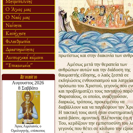
πρωτίστως και στην διακονία των
ανθρ
Αμέσως μετά την θεραπεία των
ανθρώπων αυτών και την
διάδοση της
θαυμαστής είδησης, ο λαός ξεσπά σε
εκδηλώσεις
ενθουσιασμού και λατρεία
πρόσωπο του Χριστού, γεγονός που
εν
και προβληματίζει τους πανταχού παρό
Φαρισαίους, οι
οποίοι, αναζητούσαν,
διαρκώς, τρόπους, προκειμένου να
διαβάλλουν
και να παγιδέψουν τον Χρι
Η τακτική τους αυτή ήταν
συστηματική 
κατά βάσιν, αμυντική. Βλέποντας ότι η
Του, κερδίζουν
την εμπιστοσύνη του λ
γεγονός που θέτει σε κίνδυνο την εξου