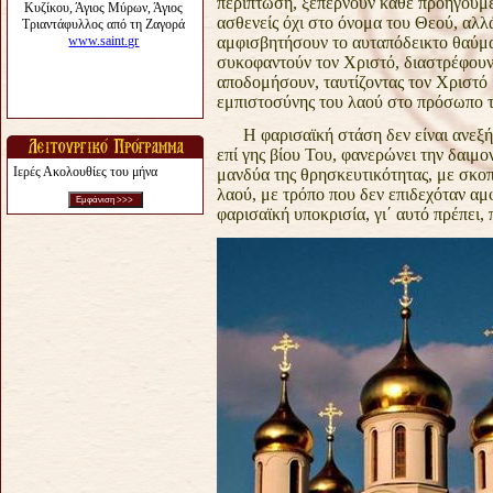
περίπτωση, ξεπερνούν κάθε
προηγούμε
ασθενείς όχι στο όνομα του Θεού, αλλ
αμφισβητήσουν το αυταπόδεικτο θαύμ
συκοφαντούν τον Χριστό,
διαστρέφουν
αποδομήσουν, ταυτίζοντας τον Χριστό
εμπιστοσύνης του λαού στο πρόσωπο τ
Η φαρισαϊκή στάση δεν είναι ανεξή
επί γης βίου Του, φανερώνει την
δαιμο
Ιερές Ακολουθίες του μήνα
μανδύα
της θρησκευτικότητας, με σκο
λαού, με τρόπο που δεν επιδεχόταν α
φαρισαϊκή υποκρισία, γι΄ αυτό
πρέπει,